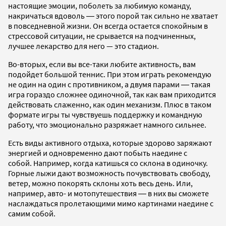
настоящие эмоции, поболеть за любимую команду,
накричаться вдоволь ― этого порой так сильно не хватает
в повседневной жизни. Он всегда остается спокойным в
стрессовой ситуации, не срывается на подчиненных,
лучшее лекарство для него — это стадион.
Во-вторых, если вы все-таки любите активность, вам
подойдет большой теннис. При этом играть рекомендую
не один на один с противником, а двумя парами ― такая
игра гораздо сложнее одиночной, так как вам приходится
действовать слаженно, как один механизм. Плюс в таком
формате игры ты чувствуешь поддержку и командную
работу, что эмоционально разряжает намного сильнее.
Есть виды активного отдыха, которые здорово заряжают
энергией и одновременно дают побыть наедине с
собой. Например, когда катишься со склона в одиночку.
Горные лыжи дают возможность почувствовать свободу,
ветер, можно покорять склоны хоть весь день. Или,
например, авто- и мотопутешествия ― в них вы сможете
наслаждаться пролетающими мимо картинами наедине с
самим собой.