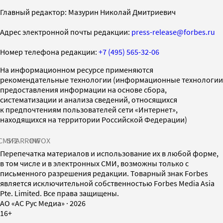
Главный редактор: Мазурин Николай Дмитриевич
Адрес электронной почты редакции:
press-release@forbes.ru
Номер телефона редакции:
+7 (495) 565-32-06
На информационном ресурсе применяются
рекомендательные технологии (информационные технологии
предоставления информации на основе сбора,
систематизации и анализа сведений, относящихся
к предпочтениям пользователей сети «Интернет»,
находящихся на территории Российской Федерации)
СМИ2
SPARROW
INFOX
Перепечатка материалов и использование их в любой форме,
в том числе и в электронных СМИ, возможны только с
письменного разрешения редакции. Товарный знак Forbes
является исключительной собственностью Forbes Media Asia
Pte. Limited. Все права защищены.
AO «АС Рус Медиа»
·
2026
16+