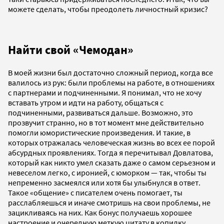
можете сделать, чтобы преодолеть личностный кризис?
Найти свой «Чемодан»
В моей жизни был достаточно сложный период, когда все
валилось из рук: были проблемы на работе, в отношениях
с партнерами и подчиненными. Я понимал, что не хочу
вставать утром и идти на работу, общаться с
подчиненными, развиваться дальше. Возможно, это
прозвучит странно, но в тот момент мне действительно
помогли юмористические произведения. И такие, в
которых отражалась человеческая жизнь во всех ее порой
абсурдных проявлениях. Тогда я перечитывал Довлатова,
который как никто умел сказать даже о самом серьезном и
невеселом легко, с иронией, с юморком — так, чтобы ты
непременно засмеялся или хотя бы улыбнулся в ответ.
Такое «общение» с писателем очень помогает, ты
расслабляешься и иначе смотришь на свои проблемы, не
зацикливаясь на них. Как бонус получаешь хорошее
настроение и очередную меткую цитату в копилку.