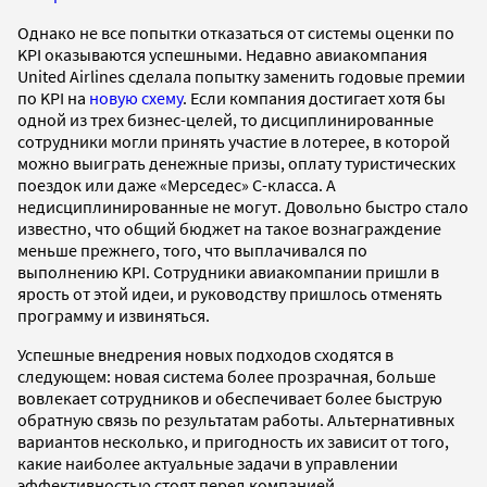
Однако не все попытки отказаться от системы оценки по
KPI оказываются успешными. Недавно авиакомпания
United Airlines сделала попытку заменить годовые премии
по KPI на
новую схему
. Если компания достигает хотя бы
одной из трех бизнес-целей, то дисциплинированные
сотрудники могли принять участие в лотерее, в которой
можно выиграть денежные призы, оплату туристических
поездок или даже «Мерседес» С-класса. А
недисциплинированные не могут. Довольно быстро стало
известно, что общий бюджет на такое вознаграждение
меньше прежнего, того, что выплачивался по
выполнению KPI. Сотрудники авиакомпании пришли в
ярость от этой идеи, и руководству пришлось отменять
программу и извиняться.
Успешные внедрения новых подходов сходятся в
следующем: новая система более прозрачная, больше
вовлекает сотрудников и обеспечивает более быструю
обратную связь по результатам работы. Альтернативных
вариантов несколько, и пригодность их зависит от того,
какие наиболее актуальные задачи в управлении
эффективностью стоят перед компанией.