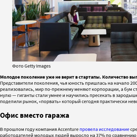
Фото Getty Images
Молодое поколение уже не верит в стартапы. Количество в
Представители поколения, чья юность пришлась на начало 2000
реализовались, мир по-прежнему меняют корпорации, а бум ст
нулю — гиганты стали умнее и научились пресекать в зародыш
поделили рынок, «порвать» который сегодня практически не
Офис вместо гаража
В прошлом году компания Accenture
провела исследование
сре
работодателей молодых людей выросло на 37% по сравнению с 2