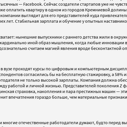
вухтысячных — Facebook. Сейчас создатели стартапов уже не чу
же оплатить квартиру в одном из городов Кремниевой долин
й компании выглядит для его представителей куда привлекате
рех лет. Стабильная зарплата и обучение у опытных наставни
хватает: нынешние выпускники с раннего детства жили в окруж
о кардинально иной образ мышления, когда любые инновации 
дсознательно считаем магией явления вроде бесконтактной о
е в вузе проходят курсы по цифровым и компьютерным дисцип
спондентов согласились бы на бесплатную стажировку, а 58% 
аботодателя не только высокой зарплаты. Компания должна обес
жду работой и личной жизнью. Представителей поколения Z ф
цинская страховка, накопления и пара престижных машин — эти
нит впечатления гораздо больше, чем материальные признаки 
 и многие отечественные работодатели думают, будто перед вы