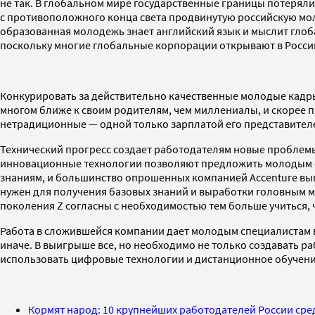
не так. В глобальном мире государственные границы потерял
с противоположного конца света продвинутую российскую мол
образованная молодежь знает английский язык и мыслит глоба
поскольку многие глобальные корпорации открывают в России
Конкурировать за действительно качественные молодые кадры
многом ближе к своим родителям, чем миллениалы, и скорее 
нетрадиционные — одной только зарплатой его представителей
Технический прогресс создает работодателям новые проблемы
инновационные технологии позволяют предложить молодым сп
знаниям, и большинство опрошенных компанией Accenture вып
нужен для получения базовых знаний и выработки головным м
поколения Z согласны с необходимостью тем больше учиться,
Работа в сложившейся компании дает молодым специалистам во
иначе. В выигрыше все, но необходимо не только создавать р
использовать цифровые технологии и дистанционное обучени
Кормят народ: 10 крупнейших работодателей России сре