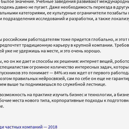
и былое значение. Учебные заведения развивают международн
одежь давно не пугает. Даже необходимость переезда в другу
льными категориями, ее культурные ограничители позабыты гд
 подразделения исследований и разработки, а также локализу
 российским работодателям тоже придется глобально, и этот
предпочтет традиционную карьеру в крупной компании. Требов
 уже не удержишь на месте, и это очень хорошо.
, но он же дает и способы их решения: интернет вещей, робо
ециалистам огромное количество интересных задач, которых 
ускников это понимает — 84% из них ждет от первого работо
озгом правильных нейросвязей, сам по себе он еще не гарант
 чем выше ты поднимаешься по служебной лестнице.
зможность на практике изучить бизнес и технологии, а бизне
абочие места нового типа, корпоративные подходы к подготовк
е.
ди частных компаний — 2018