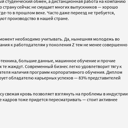
ый студенческий обмен, а дистанционная работа на компанию
ю страну сейчас не смущает многих выпускников — хорошо
е-то в прошлом веке. Часто даже переезд не требуется,
ют производство в нашей стране.
 момент необходимо учитывать. Да, нынешняя молодежь во
ания к работодателям у поколения Z тем не менее совершенно
тотехника, большие данные, машинное обучение и прочие
те жаждут. Современный бизнес легко удовлетворит тягу к
дателя наличия программ корпоративного обучения. Диплом
ирует обладателю карьерных успехов — 83% представителей
су свежая кровь позволяет взглянуть на проблемы в индустрии
е кадров тоже придется пересматривать — стоит активнее