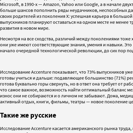
Microsoft, в 1990-х — Amazon, Yahoo или Google, а в начале д
больше шансов пополнить ряды неудачников, неспособных да
своих родителей из поколения X: успешная карьера в большо
выпускников планируют оставаться на одном месте не менее т
развития в новом мире.
Несмотря на все сходства, различий между поколениями тоже 
они уже имеют соответствующие знания, умения и навыки. Эт
начало очередной технологической революции, до сих пор по
Исследование Accenture показывает, что 73% выпускников уж
готовы учиться и дальше: подавляющее большинство (71%) ре
готова буквально горы свернуть, но в ответ она требует от р
что самое важное, возможность найти оптимальный баланс ме
износ они не собираются и о личном не забывают. Дома, меди
активный отдых, книги, фильмы, театры — новое поколение це
Такие же русские
Исследование Accenture касается американского рынка труда,