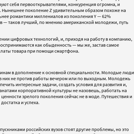
вствуют себя первооткрывателями, конкуренция огромна, и
ы. Нынешнее поколение Z удивительным образом похоже на
льнее романтики миллениалов из поколения Y — 62%
ков — таков лучший, по мнению американской молодежи, путь
ении цифровых технологий, и, приходя на работу в компанию,
воспринимаются как обыденность — мы же, застав самое
платы товара при помощи смартфона.
линам в дополнение к основной специальности. Молодые люди
из них не против работы вечером или по выходным. Молодежь
печить интересные задачи, создать условия для развития и,
анатами корпоративной культуры не назовешь, работать на
 ценности зрелого поколения сейчас не в моде. Путешествия и
достатка и успеха.
пускниками российских вузов стоят другие проблемы, но это