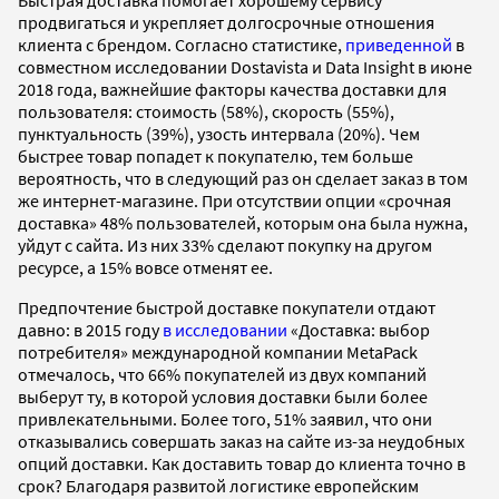
Быстрая доставка помогает хорошему сервису
продвигаться и укрепляет долгосрочные отношения
клиента с брендом. Согласно статистике,
приведенной
в
совместном исследовании Dostavista и Data Insight в июне
2018 года, важнейшие факторы качества доставки для
пользователя: стоимость (58%), скорость (55%),
пунктуальность (39%), узость интервала (20%). Чем
быстрее товар попадет к покупателю, тем больше
вероятность, что в следующий раз он сделает заказ в том
же интернет-магазине. При отсутствии опции «срочная
доставка» 48% пользователей, которым она была нужна,
уйдут с сайта. Из них 33% сделают покупку на другом
ресурсе, а 15% вовсе отменят ее.
Предпочтение быстрой доставке покупатели отдают
давно: в 2015 году
в исследовании
«Доставка: выбор
потребителя» международной компании MetaPack
отмечалось, что 66% покупателей из двух компаний
выберут ту, в которой условия доставки были более
привлекательными. Более того, 51% заявил, что они
отказывались совершать заказ на сайте из-за неудобных
опций доставки. Как доставить товар до клиента точно в
срок? Благодаря развитой логистике европейским