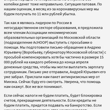
копейки денег тоже неправильно. Ситуация патовая. По
нашим оценкам, в месяц из-за коронавирусных мер мы
будем получать по 11 млн рублей убытка.
Так как я являюсь лидером по России в
негосударственном секторе образования, я предложила
всем членам Ассоциации некоммерческих
образовательных организаций по Московской области
(подразделение АсНООР) выступить с просьбами о
помощи. Мы подготовили письмо-обращение в Андрею
Юрьевичу [Воробьеву, губернатору Московской области] с
просьбой компенсировать хотя бы частично в размере 15
000 рублей на каждого ребенка до конца апреля
денежные средства, чтобы мы могли выплатить зарплату
сотрудникам. Письмо уже отправили, Андрей Юрьевич его
уже забрал. Прислали нам пакет антикризисных мер от
Минэка. Сейчас буду его смотреть. Уверена, что помощь
нам окажут. Все же все понимают.
Если сейчас налоги не будем платить, будет блокировка
счетов, прекращение деятельности. Если кредиты не
будем платить, придется подавать на банкротство. Если
нам не поможет правительство компенсировать