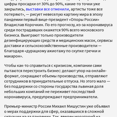
цифры просадки от 30% до 90%, какие-то точки уже
закрылись,
выставки все отменили
, артисты тоже все
потеряют», — рисует невеселую картину мира в эпоху
пандемии первый вице-президент «Опоры России»
Владислав Корочкин. По его прогнозу, из-за коронавируса
среди пострадавших окажется 90% всего московского
бизнеса. Выиграют только производители
дезинфицирующих средств и медицинских масок, сервисы
доставки и сельскохозяйственные производители —
благодаря «дурацкому ажиотажу по скупке гречки и
макарон».
Чтобы как-то справиться с кризисом, компании сами
пытаются перестроить бизнес: делают упор на онлайн-
формат, сокращают объемы производства, отправляют
сотрудников в принудительные отпуска. Но этого мало —
без поддержки со стороны государства львиная доля
небольших компаний не переживет последствий
коронавируса, предупреждают предприниматели.
Премьер-министр России Михаил Мишустин уже объявил
о мерах поддержки для сфер,
оказавшихся в сложной
ситуации из-за пандемии. Так, введен мораторий на