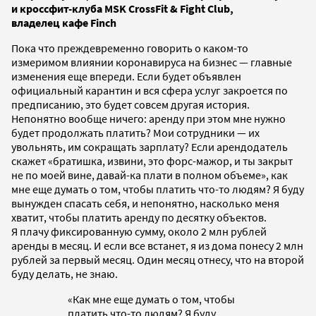
и кроссфит-клуба
MSK CrossFit & Fight Club,
владелец кафе Finch
Пока что преждевременно говорить о каком-то
измеримом влиянии коронавируса на бизнес — главные
изменения еще впереди. Если будет объявлен
официальный карантин и вся сфера услуг закроется по
предписанию, это будет совсем другая история.
Непонятно вообще ничего: аренду при этом мне нужно
будет продолжать платить? Мои сотрудники — их
увольнять, им сокращать зарплату? Если арендодатель
скажет «братишка, извини, это форс-мажор, и ты закрыт
не по моей вине, давай-ка плати в полном объеме»,
как
мне еще думать о том, чтобы платить что-то людям? Я буду
вынужден спасать себя, и непонятно, насколько меня
хватит, чтобы платить аренду по десятку объектов.
Я
плачу фиксированную сумму, около 2 млн рублей
аренды в месяц. И если все встанет, я из дома понесу 2 млн
рублей за первый месяц. Один месяц отнесу, что на второй
буду делать, не знаю.
«Как мне еще думать о том, чтобы
платить что-то людям? Я буду