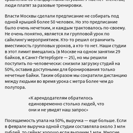
люди платят за разовые тренировки.
Власти Москвы сделали предписание не собирать под
одной крышей более 50 человек. Но это предписание
было очень нечетким, и каждым трактовалось по-своему.
Не очень понятно, является ли групповой урок по
сайклингу мероприятием. Кто-то решил ограничить
вместимость групповых уроков, а кто-то нет. Наши студии
в этот лимит вмещались (в Москве на одном занятии 29
байков, в Санкт-Петербурге — 25), но мы решили
поступить по-человечески: снизили загрузку студий на
50%, оставив доступными для бронирования только
нечетные байки. Таким образом мы сократили дистанцию
между людьми во время урока с метра более чем до
полутора.
«К арендодателям обратилось
единовременно столько людей, что
они и не увидят наш запрос»
Посещаемость упала на 50%, выручка — еще больше. Если
в феврале выручка одной студии составляла около 3 млн
рублей, то сейчас хорошо если выручим 1 млн. Многие