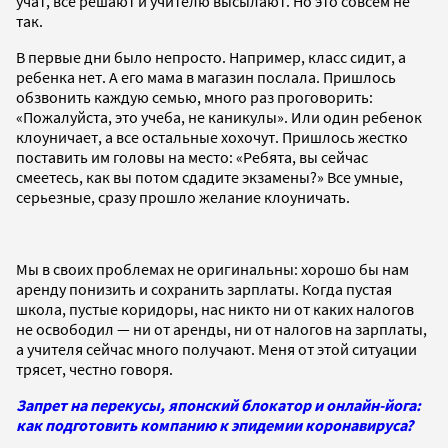
учат, все решают и учителю высылают. Но это совсем не
так.
В первые дни было непросто. Например, класс сидит, а
ребенка нет.
А его мама в магазин послала. Пришлось
обзвонить каждую семью, много раз проговорить:
«Пожалуйста, это учеба, не каникулы». Или один ребенок
клоуничает, а все остальные хохочут. Пришлось жестко
поставить им головы на место: «Ребята, вы сейчас
смеетесь, как вы потом сдадите экзамены?» Все умные,
серьезные, сразу прошло желание клоуничать.
Мы в своих проблемах не оригинальны: хорошо бы нам
аренду понизить и сохранить зарплаты. Когда пустая
школа, пустые коридоры, нас никто ни от каких налогов
не освободил
—
ни от аренды, ни от налогов на зарплаты,
а учителя сейчас много получают. Меня от этой ситуации
трясет, честно говоря.
Запрет на перекусы, японский блокатор и онлайн-йога:
как подготовить компанию к эпидемии коронавируса?