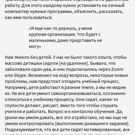
работу. Для этого каждому нужно установить на личный
компьютер нужные программы, объяснить, рассказать,
как ими пользоваться.
«Я еще как-то держусь, у меня
крупная организация. Что будет с
маленькими, даже представить не
могу»
Нам тяжело без детей. У нас не было такого опыта, чтобы
массово детишки сидели [на удаленке]. Бывало, что
заболевали один-два, и они подключались через Zoom
или Skype. Возникают на ходу вопросы, некоторые новые
проблемы, нам предстоит отладить учебный процесс.
Например, дети работают в разном темпе, а мы не видим
их. Не все дети умеют самоорганизовываться, осознанно
относиться к учебному процессу. Они сидят, какие-то
глупости делают, рисуют, вместо того чтобы слушать
учителя и работать. Вопрос и к контролю обучения. Да,
уроки мы умеем давать, все это отработано, но мы еще не
умеем контролировать [выполнение домашнего задания].
Подразумевается, что все дети сидят мотивированные, все