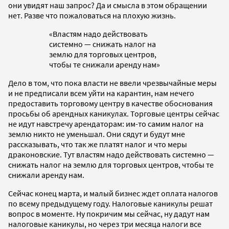
они увидят наш запрос? Да и смысла в этом обращении
нет. Разве что пожаловаться на плохую жизнь.
«Властям надо действовать
системно — снижать налог на
землю для торговых центров,
чтобы те снижали аренду нам»
Дело в том, что пока власти не ввели чрезвычайные меры
и не предписали всем уйти на карантин, нам нечего
предоставить торговому центру в качестве обоснования
просьбы об арендных каникулах. Торговые центры сейчас
не идут навстречу арендаторам: им-то самим налог на
землю никто не уменьшал. Они сядут и будут мне
рассказывать, что так же платят налог и что меры
драконовские. Тут
властям надо действовать системно —
снижать налог на землю для торговых центров, чтобы те
снижали аренду нам.
Сейчас конец марта, и малый бизнес ждет оплата налогов
по всему предыдущему году. Налоговые каникулы решат
вопрос в моменте. Ну покричим мы сейчас, ну дадут нам
налоговые каникулы, но через три месяца налоги все