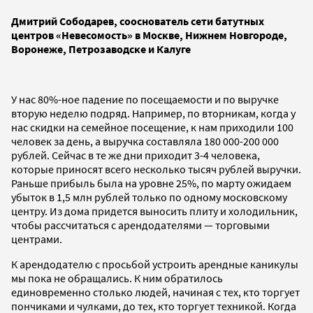
Дмитрий Сободарев, сооснователь сети батутных
центров «Невесомость» в Москве, Нижнем Новгороде,
Воронеже, Петрозаводске и Калуге
У нас 80%-ное падение по посещаемости и по выручке
вторую неделю подряд. Например, по вторникам, когда у
нас скидки на семейное посещение, к нам приходили 100
человек за день, а выручка составляла 180 000-200 000
рублей. Сейчас в те же дни приходит 3-4 человека,
которые приносят всего несколько тысяч рублей выручки.
Раньше прибыль была на уровне 25%, по марту ожидаем
убыток в 1,5 млн рублей только по одному московскому
центру. И
з дома придется выносить плиту и холодильник,
чтобы рассчитаться с арендодателями — торговыми
центрами.
К арендодателю с просьбой устроить арендные каникулы
мы пока не обращались.
К ним обратилось
единовременно столько людей, начиная с тех, кто торгует
пончиками и чулками, до тех, кто торгует техникой. Когда