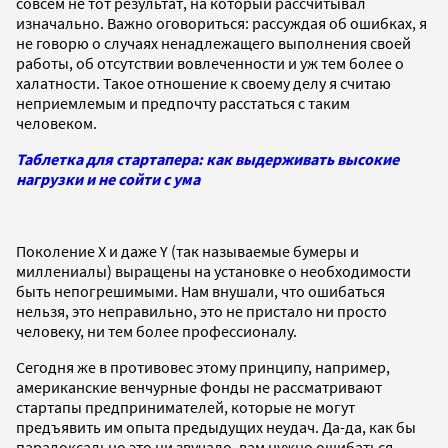
совсем не тот результат, на который рассчитывал
изначально. Важно оговориться: рассуждая об ошибках, я
не говорю о случаях ненадлежащего выполнения своей
работы, об отсутствии вовлеченности и уж тем более о
халатности. Такое отношение к своему делу я считаю
неприемлемым и предпочту расстаться с таким
человеком.
Таблетка для стартапера: как выдерживать высокие
нагрузки и не сойти с ума
Поколение X и даже Y (так называемые бумеры и
миллениалы) выращены на установке о необходимости
быть непогрешимыми. Нам внушали, что ошибаться
нельзя, это неправильно, это не пристало ни просто
человеку, ни тем более профессионалу.
Сегодня же в противовес этому принципу, например,
американские венчурные фонды не рассматривают
стартапы предпринимателей, которые не могут
предъявить им опыта предыдущих неудач. Да-да, как бы
парадоксально это ни звучало, вам нужно ошибаться,