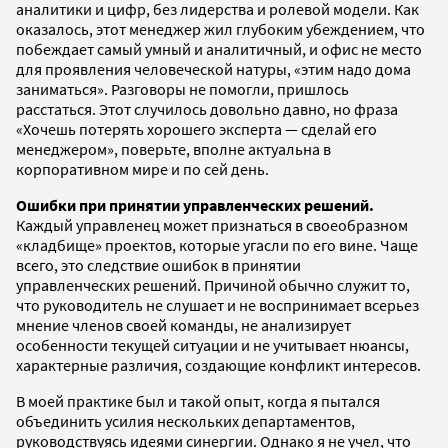
аналитики и цифр, без лидерства и ролевой модели. Как
оказалось, этот менеджер жил глубоким убеждением, что
побеждает самый умный и аналитичный, и офис не место
для проявления человеческой натуры, «этим надо дома
заниматься». Разговоры не помогли, пришлось
расстаться. Этот случилось довольно давно, но фраза
«Хочешь потерять хорошего эксперта — сделай его
менеджером», поверьте, вполне актуальна в
корпоративном мире и по сей день.
Ошибки при принятии управленческих решений.
Каждый управленец может признаться в своеобразном
«кладбище» проектов, которые угасли по его вине. Чаще
всего, это следствие ошибок в принятии
управленческих решений. Причиной обычно служит то,
что руководитель не слушает и не воспринимает всерьез
мнение членов своей команды, не анализирует
особенности текущей ситуации и не учитывает нюансы,
характерные различия, создающие конфликт интересов.
В моей практике был и такой опыт, когда я пытался
объединить усилия нескольких департаментов,
руководствуясь идеями синергии. Однако я не учел, что