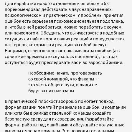
Для наработки нового отношения к ошибкам я бы
порекомендовал действовать в двух направлениях:
психологическом и практическом. У проблемы принятия
ошибок есть серьезная психоэмоциональная подоплека,
и, чтобы в ней разобраться, можно поработать с коучем
или психологом. Обсудить, что вы чувствуете в подобных
ситуациях и найти корни ваших реакций и поведенческих
паттернов, которые эти реакции за собой влекут.
Например,
если в школе вас наказывали за ошибки (а в
советские времена это случалось постоянно), то страх
оступиться будет преследовать вас и во взрослой жизни.
Необходимо начать проговаривать
со своей командой, что факапы —
это часть общего пути, и люди не
будут за них наказаны
В практической плоскости хорошо помогает подход
формализации понятий при анализе ошибок. В компании
или хотя бы в рамках отдельной команды создайте
безопасную среду для их совершения. Разработайте
формат работы над ошибками и обсуждайте полученные
выводы с членам команды. Это позволит остальным