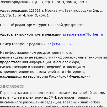
Звенигородская 2-я, д. 13, стр. 15, эт. 4, пом. X, ком. 1
Адрес редакции: 123022, г. Москва, ул. Звенигородская 2-я, д.
13, стр. 15, эт. 4, пом. X, ком. 1
Главный редактор: Мазурин Николай Дмитриевич
Адрес электронной почты редакции:
press-release@forbes.ru
Номер телефона редакции:
+7 (495) 565-32-06
На информационном ресурсе применяются
рекомендательные технологии (информационные технологии
предоставления информации на основе сбора,
систематизации и анализа сведений, относящихся
к предпочтениям пользователей сети «Интернет»,
находящихся на территории Российской Федерации)
СМИ2
SPARROW
INFOX
Перепечатка материалов и использование их в любой форме,
в том числе и в электронных СМИ, возможны только с
письменного разрешения редакции. Товарный знак Forbes
является исключительной собственностью Forbes Media Asia