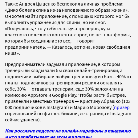
Также Андрея Цыценко беспокоила личная проблема:
«Дико болела спина из-за неподвижного образа жизни».
Он хотел найти приложение, с помощью которого мог бы
выполнять упражнения для спины, но не смог.
«Получалось, что у тебя есть куча тренеров, куча
классного полезного контента, спрос, но нет платформы,
которая бы соединяла это все, — говорит
предприниматель. — Казалось, вот она, новая свободная
ниша».
Предприниматели задумали приложение, в котором
тренеры выкладывали бы свои онлайн-тренировки, а
подписчики выбирали любую тренировку из базы. 40% от
платы подписчиков за тренировки решили оставлять
себе, 30% — отдавать тренерам, еще 30% заложили на
комиссию AppStore и Google Play. Чтобы расти быстрее,
привлекли известных тренеров — Кристину Абрашко (103
000 подписчиков в Instagram) и Марию Морозову (
призер
соревнований по фитнес-бикини, ее страница в Instagram
сейчас удалена).
Как россияне подсели на онлайн-марафоны в пандемию
и кто зарабатывает на этом миллионы