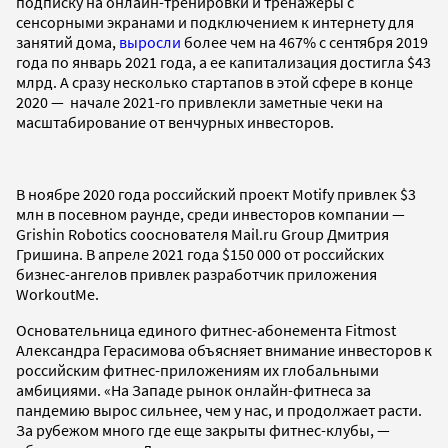
подписку на онлайн-тренировки и тренажеры с
сенсорными экранами и подключением к интернету для
занятий дома,
выросли
более чем на 467% с сентября 2019
года по январь 2021 года, а ее капитализация достигла $43
млрд. А сразу несколько стартапов в этой сфере в конце
2020 — начале 2021-го привлекли заметные чеки на
масштабирование от венчурных инвесторов.
В ноябре 2020 года российский проект Motify привлек $3
млн в посевном раунде, среди инвесторов компании —
Grishin Robotics сооснователя Mail.ru Group Дмитрия
Гришина. В апреле 2021 года $150 000 от российских
бизнес-ангелов привлек разработчик приложения
WorkoutMe.
Основательница единого фитнес-абонемента Fitmost
Александра Герасимова объясняет внимание инвесторов к
российским фитнес-приложениям их глобальными
амбициями. «На Западе рынок онлайн-фитнеса за
пандемию вырос сильнее, чем у нас, и продолжает расти.
За рубежом много где еще закрыты фитнес-клубы, —