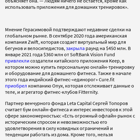
объясняет она. — Людям ничего не остается, кроме как
использовать приложения для домашних тренировок».
Мнение Герасимовой подтверждают недавние сделки на
глобальном рынке. В сентябре 2020 года американская
компания Zwift, которая создает виртуальный мир для
бегунов и велосипедистов,
закрыла
раунд на $450 млн. В
январе 2021 года $360 млн от SoftBank Vision Fund
привлекли
создатели китайского приложения Keep, в
котором можно купить персональную онлайн-тренировку
и оборудование для домашнего фитнеса. Также в начале
этого года индийский фитнес-«единорог» Cure.fit
приобрел
компанию Onyx, которая отслеживает данные о
теле, и агрегатор фитнес-клубов Fitternity.
Партнер венчурного фонда Leta Capital Сергей Топоров
считает бум онлайн-фитнеса и интерес инвесторов к этой
сфере закономерностью: «Есть огромный офлайн-рынок с
историческим спросом и невозможностью его
удовлетворения в силу ковидных ограничений и
тенденции работать из дома. Кроме того, нельзя