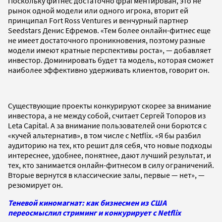
Поскольку фитнес достаточно фрагментирован, это не
рынок одной модели или одного игрока, вторит ей
принципал Fort Ross Ventures и венчурный партнер
Seedstars Денис Ефремов. «Тем более онлайн-фитнес еще
не имеет достаточного проникновения, поэтому разные
модели имеют кратные перспективы роста», — добавляет
инвестор. Доминировать будет та модель, которая сможет
наиболее эффективно удерживать клиентов, говорит он.
Существующие проекты конкурируют скорее за внимание
инвестора, а не между собой, считает Сергей Топоров из
Leta Capital. А за внимание пользователей они борются с
«кучей альтернатив», в том числе с Netflix. «Я бы разбил
аудиторию на тех, кто решит для себя, что новые подходы
интереснее, удобнее, понятнее, дают лучший результат, и
тех, кто занимается онлайн-фитнесом в силу ограничений.
Вторые вернутся в классические залы, первые — нет», —
резюмирует он.
Теневой киномагнат: как бизнесмен из США
переосмыслил стриминг и конкурирует с Netflix