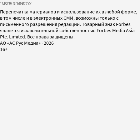
СМИ2
SPARROW
INFOX
Перепечатка материалов и использование их в любой форме,
в том числе и в электронных СМИ, возможны только с
письменного разрешения редакции. Товарный знак Forbes
является исключительной собственностью Forbes Media Asia
Pte. Limited. Все права защищены.
AO «АС Рус Медиа»
·
2026
16+