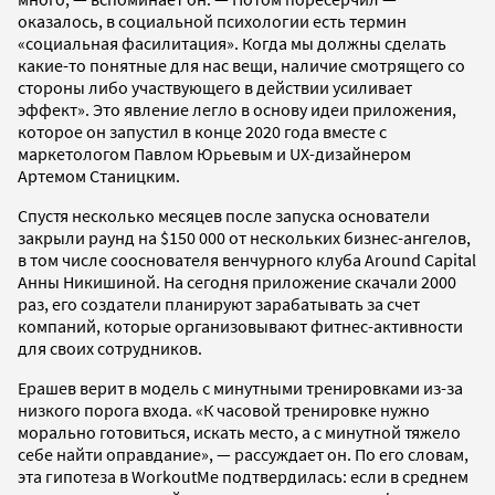
оказалось, в социальной психологии есть термин
«социальная фасилитация». Когда мы должны сделать
какие-то понятные для нас вещи, наличие смотрящего со
стороны либо участвующего в действии усиливает
эффект». Это явление легло в основу идеи приложения,
которое он запустил в конце 2020 года вместе с
маркетологом Павлом Юрьевым и UX-дизайнером
Артемом Станицким.
Спустя несколько месяцев после запуска основатели
закрыли раунд на $150 000 от нескольких бизнес-ангелов,
в том числе сооснователя венчурного клуба Around Capital
Анны Никишиной. На сегодня приложение скачали 2000
раз, его создатели планируют зарабатывать за счет
компаний, которые организовывают фитнес-активности
для своих сотрудников.
Ерашев верит в модель с минутными тренировками из-за
низкого порога входа. «К часовой тренировке нужно
морально готовиться, искать место, а с минутной тяжело
себе найти оправдание», — рассуждает он. По его словам,
эта гипотеза в WorkoutMe подтвердилась: если в среднем