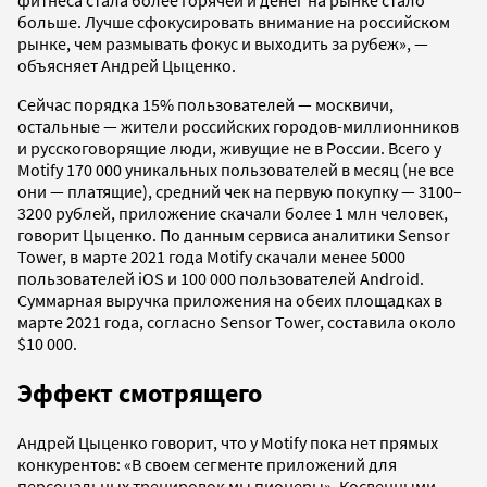
фитнеса стала более горячей и денег на рынке стало
больше. Лучше сфокусировать внимание на российском
рынке, чем размывать фокус и выходить за рубеж», —
объясняет Андрей Цыценко.
Сейчас порядка 15% пользователей — москвичи,
остальные — жители российских городов-миллионников
и русскоговорящие люди, живущие не в России. Всего у
Motify 170 000 уникальных пользователей в месяц (не все
они — платящие), средний чек на первую покупку — 3100–
3200 рублей, приложение скачали более 1 млн человек,
говорит Цыценко. По данным сервиса аналитики Sensor
Tower, в марте 2021 года Motify скачали менее 5000
пользователей iOS и 100 000 пользователей Android.
Суммарная выручка приложения на обеих площадках в
марте 2021 года, согласно Sensor Tower, составила около
$10 000.
Эффект смотрящего
Андрей Цыценко говорит, что у Motify пока нет прямых
конкурентов: «В своем сегменте приложений для
персональных тренировок мы пионеры». Косвенными