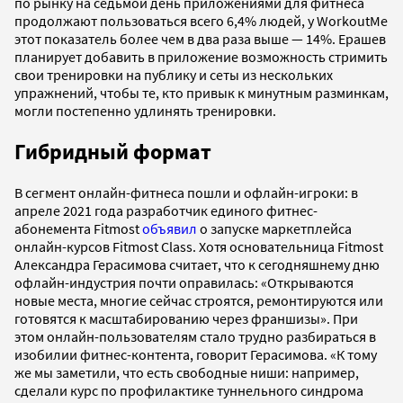
по рынку на седьмой день приложениями для фитнеса
продолжают пользоваться всего 6,4% людей, у WorkoutMe
этот показатель более чем в два раза выше — 14%. Ерашев
планирует добавить в приложение возможность стримить
свои тренировки на публику и сеты из нескольких
упражнений, чтобы те, кто привык к минутным разминкам,
могли постепенно удлинять тренировки.
Гибридный формат
В сегмент онлайн-фитнеса пошли и офлайн-игроки: в
апреле 2021 года разработчик единого фитнес-
абонемента Fitmost
объявил
о запуске маркетплейса
онлайн-курсов Fitmost Class. Хотя основательница Fitmost
Александра Герасимова считает, что к сегодняшнему дню
офлайн-индустрия почти оправилась: «Открываются
новые места, многие сейчас строятся, ремонтируются или
готовятся к масштабированию через франшизы». При
этом онлайн-пользователям стало трудно разбираться в
изобилии фитнес-контента, говорит Герасимова. «К тому
же мы заметили, что есть свободные ниши: например,
сделали курс по профилактике туннельного синдрома