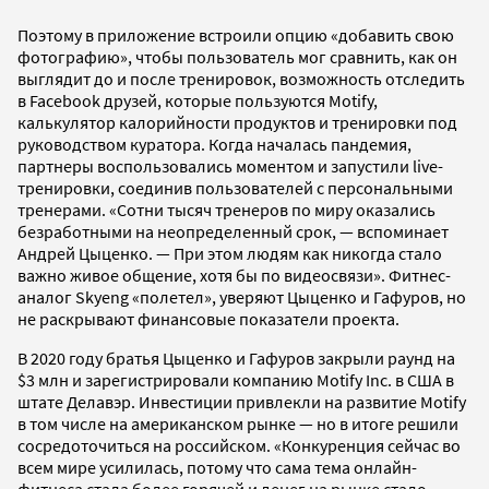
Поэтому в приложение встроили опцию «добавить свою
фотографию», чтобы пользователь мог сравнить, как он
выглядит до и после тренировок, возможность отследить
в Facebook друзей, которые пользуются Motify,
калькулятор калорийности продуктов и тренировки под
руководством куратора. Когда началась пандемия,
партнеры воспользовались моментом и запустили live-
тренировки, соединив пользователей с персональными
тренерами. «Сотни тысяч тренеров по миру оказались
безработными на неопределенный срок, — вспоминает
Андрей Цыценко. — При этом людям как никогда стало
важно живое общение, хотя бы по видеосвязи». Фитнес-
аналог Skyeng «полетел», уверяют Цыценко и Гафуров, но
не раскрывают финансовые показатели проекта.
В 2020 году братья Цыценко и Гафуров закрыли раунд на
$3 млн и зарегистрировали компанию Motify Inc. в США в
штате Делавэр. Инвестиции привлекли на развитие Motify
в том числе на американском рынке — но в итоге решили
сосредоточиться на российском. «Конкуренция сейчас во
всем мире усилилась, потому что сама тема онлайн-