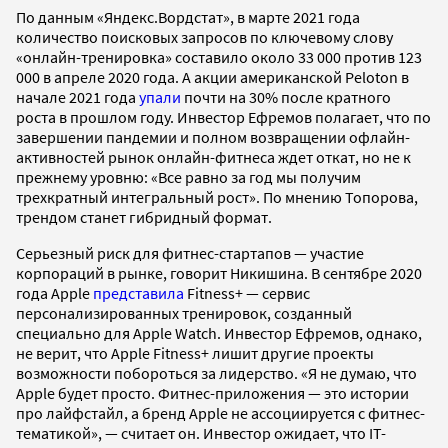
По данным «Яндекс.Вордстат», в марте 2021 года
количество поисковых запросов по ключевому слову
«онлайн-тренировка» составило около 33 000 против 123
000 в апреле 2020 года. А акции американской Peloton в
начале 2021 года
упали
почти на 30% после кратного
роста в прошлом году. Инвестор Ефремов полагает, что по
завершении пандемии и полном возвращении офлайн-
активностей рынок онлайн-фитнеса ждет откат, но не к
прежнему уровню: «Все равно за год мы получим
трехкратный интегральный рост». По мнению Топорова,
трендом станет гибридный формат.
Серьезный риск для фитнес-стартапов — участие
корпораций в рынке, говорит Никишина. В сентябре 2020
года Apple
представила
Fitness+ — сервис
персонализированных тренировок, созданный
специально для Apple Watch. Инвестор Ефремов, однако,
не верит, что Apple Fitness+ лишит другие проекты
возможности побороться за лидерство. «Я не думаю, что
Apple будет просто. Фитнес-приложения — это истории
про лайфстайл, а бренд Apple не ассоциируется с фитнес-
тематикой», — считает он. Инвестор ожидает, что IT-