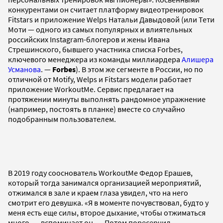
конкурентами он считает платформу видеотренировок
Fitstars и приложение Welps Натальи Давыдовой (или Тети
Моти — одного из самых популярных и влиятельных
российских Instagram-блогеров и жены Ивана
Стрешинского, бывшего участника списка Forbes,
ключевого менеджера из команды миллиардера
Алишера
Усманова
. —
Forbes
). В этом же сегменте в России, но по
отличной от Motify, Welps и Fitstars модели работает
приложение WorkoutMe. Сервис предлагает на
протяжении минуты выполнять рандомное упражнение
(например, постоять в планке) вместе со случайно
подобранным пользователем.
В 2019 году сооснователь WorkoutMe Федор Ерашев,
который тогда занимался организацией мероприятий,
отжимался в зале и краем глаза увидел, что на него
смотрит его девушка. «Я в моменте почувствовал, будто у
меня есть еще силы, второе дыхание, чтобы отжиматься
много, — вспоминает он. — Потом поресерчил —