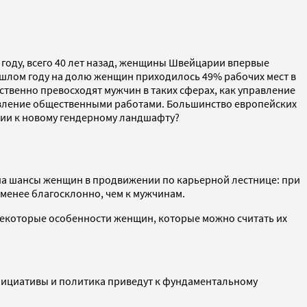
 году, всего 40 лет назад, женщины Швейцарии впервые
ошлом году на долю женщин приходилось 49% рабочих мест в
твенно превосходят мужчин в таких сферах, как управление
равление общественными работами. Большинство европейских
ании к новому гендерному ландшафту?
 на шансы женщин в продвижении по карьерной лестнице: при
менее благосклонно, чем к мужчинам.
некоторые особенности женщин, которые можно считать их
инициативы и политика приведут к фундаментальному