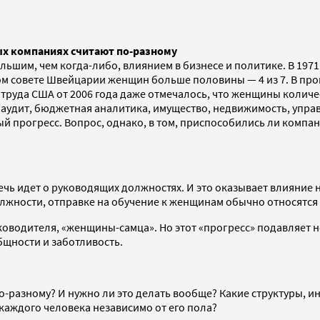
ых компаниях считают по-разному
ьшим, чем когда-либо, влиянием в бизнесе и политике. В 1971
ом совете Швейцарии женщин больше половины — 4 из 7. В пр
руда США от 2006 года даже отмечалось, что женщины количес
и аудит, бюджетная аналитика, имущество, недвижимость, уп
ный прогресс. Вопрос, однако, в том, приспособились ли комп
ечь идет о руководящих должностях. И это оказывает влияние
жности, отправке на обучение к женщинам обычно относятся 
оводителя, «женщины-самца». Но этот «прогресс» подавляет 
бщности и заботливость.
о-разному? И нужно ли это делать вообще? Какие структуры, 
каждого человека независимо от его пола?