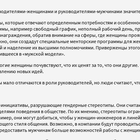
водителями-женщинами и руководителями-мужчинами значител
вы, которые отвечают определенным потребностям и особенно
ммы, например свободный график, неполный рабочий день, при
ознаграждения, обратив внимание на сферы, где женщины про
жно, они создадут специальные менторские программы для жен
ей и наделение их высшими полномочиями. Приверженцы этого
ившееся в «мужской модели».
огие женщины почувствуют, что их ценят за то, что они други
явлению новых идей.
мало отличаются в роли руководителей, но люди считают, что 
HR-инициативы, разрушающие гендерные стереотипы. Они счита
лями поведения в обществе. По их мнению, стереотипы огран
имер, они могут добиться, чтобы у женщин-инженеров и лине
ющего стиля общения. Возможно, в компании будут проводитьс
 предоставить мужчинам больше возможностей работы с женщи