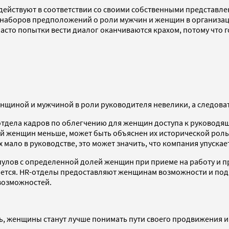
о действуют в соответствии со своими собственными представ
х наборов предположений о роли мужчин и женщин в организа
сто попытки вести диалог оканчиваются крахом, потому что г
енщиной и мужчиной в роли руководителя невелики, а следова
 отдела кадров по облегчению для женщин доступа к руководя
лей женщин меньше, может быть объяснен их исторической рол
 мало в руководстве, это может значить, что компания упуска
улов с определенной долей женщин при приеме на работу и п
яется. HR-отделы предоставляют женщинам возможности и подд
 возможностей.
ь, женщины станут лучше понимать пути своего продвижения 