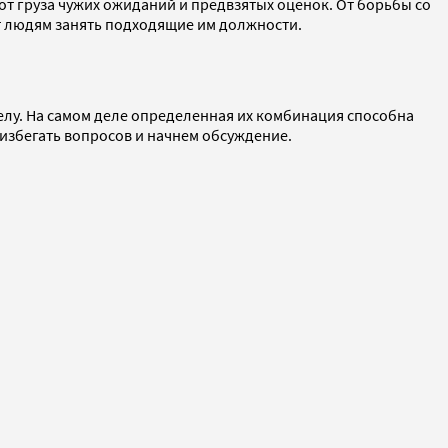
от груза чужих ожиданий и предвзятых оценок. От борьбы со
ет людям занять подходящие им должности.
елу. На самом деле определенная их комбинация способна
 избегать вопросов и начнем обсуждение.