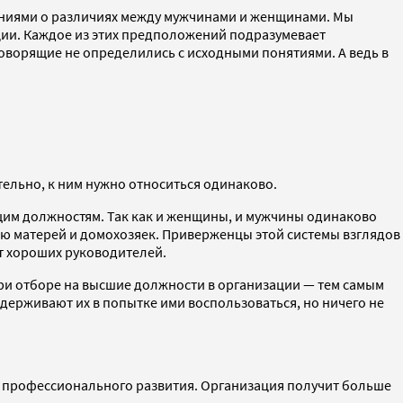
лениями о различиях между мужчинами и женщинами. Мы
ции. Каждое из этих предположений подразумевает
оворящие не определились с исходными понятиями. А ведь в
тельно, к ним нужно относиться одинаково.
щим должностям. Так как и женщины, и мужчины одинаково
ью матерей и домохозяек. Приверженцы этой системы взглядов
ет хороших руководителей.
ри отборе на высшие должности в организации — тем самым
ерживают их в попытке ими воспользоваться, но ничего не
и профессионального развития. Организация получит больше