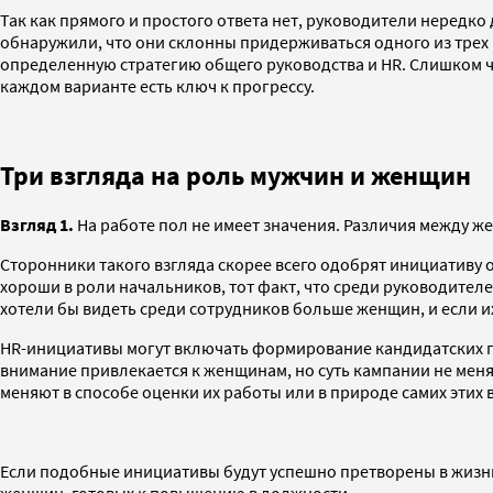
Так как прямого и простого ответа нет, руководители нередк
обнаружили, что они склонны придерживаться одного из тре
определенную стратегию общего руководства и HR. Слишком ча
каждом варианте есть ключ к прогрессу.
Три взгляда на роль мужчин и женщин
Взгляд 1.
На работе пол не имеет значения. Различия между ж
Сторонники такого взгляда скорее всего одобрят инициативу
хороши в роли начальников, тот факт, что среди руководите
хотели бы видеть среди сотрудников больше женщин, и если их
HR-инициативы могут включать формирование кандидатских п
внимание привлекается к женщинам, но суть кампании не мен
меняют в способе оценки их работы или в природе самих этих
Если подобные инициативы будут успешно претворены в жизн