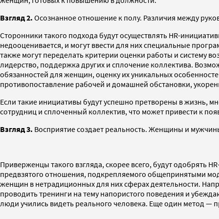
женщин, готовых к повышению в должности.
Взгляд 2.
Осознанное отношение к полу. Различия между руко
Сторонники такого подхода будут осуществлять HR-инициати
недооценивается, и могут ввести для них специальные програ
также могут переделать критерии оценки работы и систему в
лидерство, поддержка других и сплочение коллектива. Возмо
обязанностей для женщин, оценку их уникальных особенност
противопоставление рабочей и домашней обстановки, укорен
Если такие инициативы будут успешно претворены в жизнь, мн
сотрудниц и сплоченный коллектив, что может привести к по
Взгляд 3.
Восприятие создает реальность. Женщины и мужчины 
Приверженцы такого взгляда, скорее всего, будут одобрять 
предвзятого отношения, подкрепляемого общепринятыми моде
женщин в нетрадиционных для них сферах деятельности. Напр
проводить тренинги на тему напористого поведения и убежда
люди учились видеть реального человека. Еще один метод —