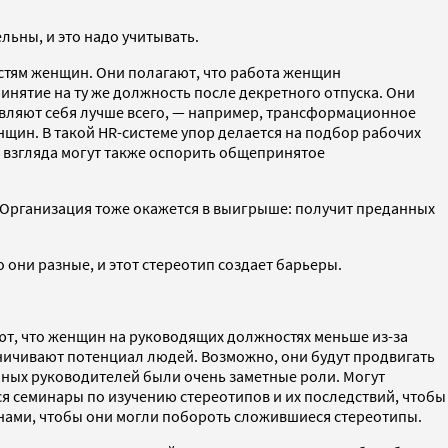
ьны, и это надо учитывать.
стям женщин. Они полагают, что работа женщин
нятие на ту же должность после декретного отпуска. Они
являют себя лучше всего, — например, трансформационное
щин. В такой HR-системе упор делается на подбор рабочих
 взгляда могут также оспорить общепринятое
е. Организация тоже окажется в выигрыше: получит преданных
они разные, и этот стереотип создает барьеры.
ют, что женщин на руководящих должностях меньше из-за
ичивают потенциал людей. Возможно, они будут продвигать
йных руководителей были очень заметные роли. Могут
я семинары по изучению стереотипов и их последствий, чтобы
нами, чтобы они могли побороть сложившиеся стереотипы.