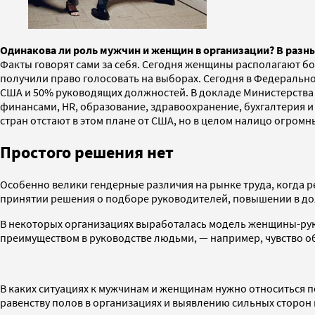
Одинакова ли роль мужчин и женщин в организации? В разн
Факты говорят сами за себя. Сегодня женщины располагают бол
получили право голосовать на выборах. Сегодня в Федеральн
США и 50% руководящих должностей. В докладе Министерства т
финансами, HR, образование, здравоохранение, бухгалтерия 
стран отстают в этом плане от США, но в целом налицо огром
Простого решения нет
Особенно велики гендерные различия на рынке труда, когда р
принятии решения о подборе руководителей, повышении в дол
В некоторых организациях выработалась модель женщины-рук
преимуществом в руководстве людьми, — например, чувство о
В каких ситуациях к мужчинам и женщинам нужно относиться п
равенству полов в организациях и выявлению сильных сторон 