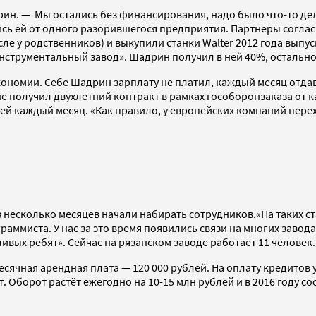
адрин. — Мы остались без финансирования, надо было что-то д
сь ей от одного разорившегося предприятия. Партнеры соглас
ле у родственников) и выкупили станки Walter 2012 года выпус
трументальный завод». Шадрин получил в ней 40%, остальное
номии. Себе Шадрин зарплату не платил, каждый месяц отдава
не получил двухлетний контракт в рамках гособоронзаказа от 
ей каждый месяц. «Как правило, у европейских компаний перехо
 несколько месяцев начали набирать сотрудников.«На таких ст
аммиста. У нас за это время появились связи на многих завода
ливых ребят». Сейчас на рязанском заводе работает 11 человек.
есячная арендная плата — 120 000 рублей. На оплату кредитов 
 Оборот растёт ежегодно на 10-15 млн рублей и в 2016 году со