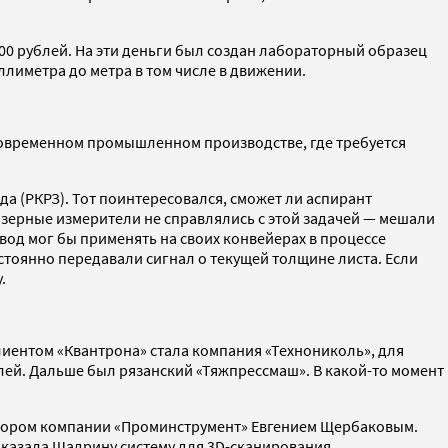
000 рублей. На эти деньги был создан лабораторный образец
лиметра до метра в том числе в движении.
современном промышленном производстве, где требуется
 (РКРЗ). Тот поинтересовался, сможет ли аспирант
зерные измерители не справлялись с этой задачей — мешали
вод мог бы применять на своих конвейерах в процессе
остоянно передавали сигнал о текущей толщине листа. Если
.
иентом «Квантрона» стала компания «Технониколь», для
лей. Дальше был рязанский «Тяжпрессмаш». В какой-то момент
ктором компании «Проминструмент» Евгением Щербаковым.
казала Шадрину систему для 3D-сканирования