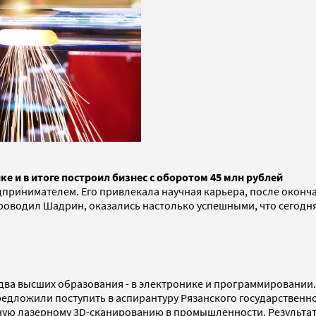
е и в итоге построил бизнес с оборотом 45 млн рублей
дпринимателем. Его привлекала научная карьера, после оконча
оводил Шадрин, оказались настолько успешными, что сегодня 
два высших образования - в электронике и программировании. 
едложили поступить в аспирантуру Рязанского государственног
нную лазерному 3D-сканированию в промышленности. Результат