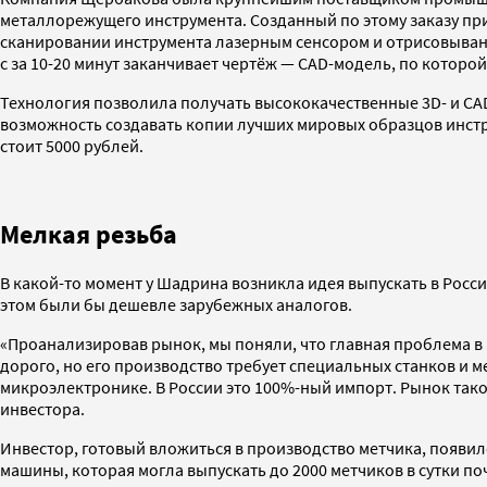
металлорежущего инструмента. Созданный по этому заказу п
сканировании инструмента лазерным сенсором и отрисовывани
с за 10-20 минут заканчивает чертёж — CAD-модель, по которо
Технология позволила получать высококачественные 3D- и C
возможность создавать копии лучших мировых образцов инструм
стоит 5000 рублей.
Мелкая резьба
В какой-то момент у Шадрина возникла идея выпускать в Росси
этом были бы дешевле зарубежных аналогов.
«Проанализировав рынок, мы поняли, что главная проблема в Р
дорого, но его производство требует специальных станков и 
микроэлектронике. В России это 100%-ный импорт. Рынок таког
инвестора.
Инвестор, готовый вложиться в производство метчика, появилс
машины, которая могла выпускать до 2000 метчиков в сутки по