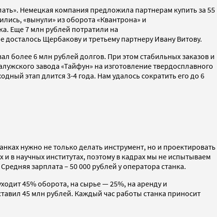
елать». Немецкая компания предложила партнерам купить за 55
ились, «вынули» из оборота «Квантрона» и
ка. Еще 7 млн рублей потратили на
 досталось Щербакову и третьему партнеру Ивану Витову.
л более 6 млн рублей долгов. При этом стабильных заказов и
калужского завода «Тайфун» на изготовление твердосплавного
дный этап длится 3-4 года. Нам удалось сократить его до 6
анках нужно не только делать инструмент, но и проектировать
х и в научных институтах, поэтому в кадрах мы не испытываем
 Средняя зарплата – 50 000 рублей у оператора станка.
уходит 45% оборота, на сырье — 25%, на аренду и
ставил 45 млн рублей. Каждый час работы станка приносит