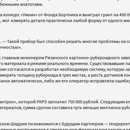
убежными аналогами.
а конкурс «Умник» от Фонда Бортника и выиграл грант на 400 
 мог измерять детали практически любой форму от одного мил
н. — Такой прибор был способен решить многие проблемы на 
очностью».
 главным инженером Рязанского картонно-рубероидного завода
го материала в режиме реального времени. Существовавшие ла
ин согласился и разработал необходимую систему, которую за
змерять толщину рубероида в трех местах, а шесть датчиков п
танок автоматически, либо же его оператор исправляли ошибку
трон», которой РКРЗ заплатил 750 000 рублей. Следующим кл
атериалов, сумма сделки составила чуть меньше миллиона руб
овском Шадрин познакомился с будущим партнером — гендире
нных инструментов в Центральном федеральном округе и за