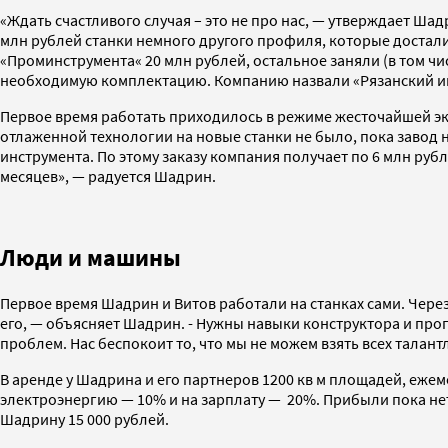
«Ждать счастливого случая – это не про нас, — утверждает Ш
млн рублей станки немного другого профиля, которые достали
«Проминструмента« 20 млн рублей, остальное заняли (в том чис
необходимую комплектацию. Компанию назвали «Рязанский инс
Первое время работать приходилось в режиме жесточайшей эко
отлаженной технологии на новые станки не было, пока завод 
инструмента. По этому заказу компания получает по 6 млн рубл
месяцев», — радуется Шадрин.
Люди и машины
Первое время Шадрин и Витов работали на станках сами. Через
его, — объясняет Шадрин. - Нужны навыки конструктора и прогр
проблем. Нас беспокоит то, что мы не можем взять всех талант
В аренде у Шадрина и его партнеров 1200 кв м площадей, ежем
электроэнергию — 10% и на зарплату — 20%. Прибыли пока нет.
Шадрину 15 000 рублей.