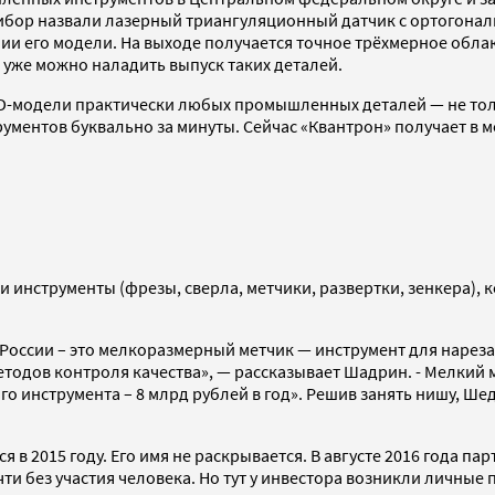
рибор назвали лазерный триангуляционный датчик с ортогона
и его модели. На выходе получается точное трёхмерное облак
й уже можно наладить выпуск таких деталей.
AD-модели практически любых промышленных деталей — не тол
ентов буквально за минуты. Сейчас «Квантрон» получает в мес
и инструменты (фрезы, сверла, метчики, развертки, зенкера),
оссии – это мелкоразмерный метчик — инструмент для нарезани
методов контроля качества», — рассказывает Шадрин. - Мелки
о инструмента – 8 млрд рублей в год». Решив занять нишу, Ше
я в 2015 году. Его имя не раскрывается. В августе 2016 года 
чти без участия человека. Но тут у инвестора возникли личные