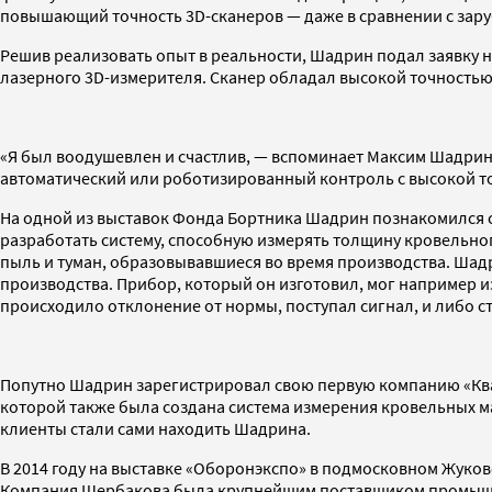
повышающий точность 3D-сканеров — даже в сравнении с зар
Решив реализовать опыт в реальности, Шадрин подал заявку н
лазерного 3D-измерителя. Сканер обладал высокой точностью,
«Я был воодушевлен и счастлив, — вспоминает Максим Шадри
автоматический или роботизированный контроль с высокой т
На одной из выставок Фонда Бортника Шадрин познакомился с
разработать систему, способную измерять толщину кровельно
пыль и туман, образовывавшиеся во время производства. Шадр
производства. Прибор, который он изготовил, мог например и
происходило отклонение от нормы, поступал сигнал, и либо с
Попутно Шадрин зарегистрировал свою первую компанию «Кван
которой также была создана система измерения кровельных м
клиенты стали сами находить Шадрина.
В 2014 году на выставке «Оборонэкспо» в подмосковном Жук
Компания Щербакова была крупнейшим поставщиком промышле