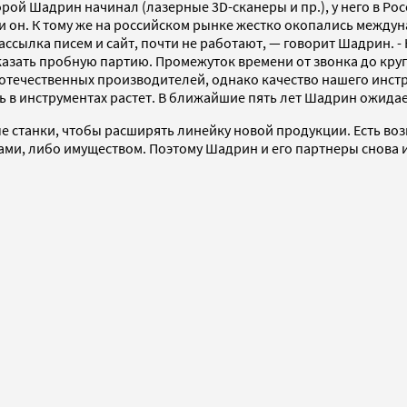
ой Шадрин начинал (лазерные 3D-сканеры и пр.), у него в Рос
о и он. К тому же на российском рынке жестко окопались меж
ассылка писем и сайт, почти не работают, — говорит Шадрин. 
аказать пробную партию. Промежуток времени от звонка до кру
 отечественных производителей, однако качество нашего инст
 в инструментах растет. В ближайшие пять лет Шадрин ожидае
е станки, чтобы расширять линейку новой продукции. Есть во
ами, либо имуществом. Поэтому Шадрин и его партнеры снова 