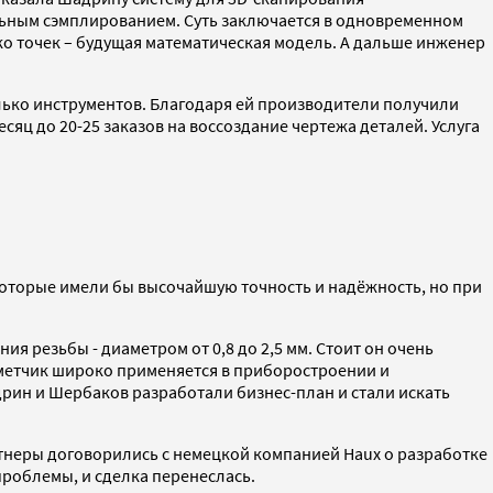
льным сэмплированием. Суть заключается в одновременном
о точек – будущая математическая модель. А дальше инженер
ько инструментов. Благодаря ей производители получили
яц до 20-25 заказов на воссоздание чертежа деталей. Услуга
 которые имели бы высочайшую точность и надёжность, но при
я резьбы - диаметром от 0,8 до 2,5 мм. Стоит он очень
й метчик широко применяется в приборостроении и
дрин и Шербаков разработали бизнес-план и стали искать
партнеры договорились с немецкой компанией Haux о разработке
 проблемы, и сделка перенеслась.