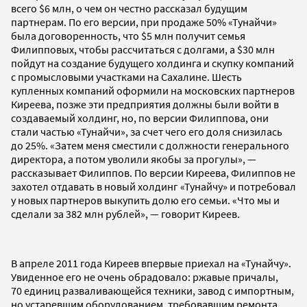
всего $6 млн, о чем он честно рассказал будущим
партнерам. По его версии, при продаже 50% «Тунайчи»
была договоренность, что $5 млн получит семья
Филипповых, чтобы рассчитаться с долгами, а $30 млн
пойдут на создание будущего холдинга и скупку компаний
с промысловыми участками на Сахалине. Шесть
купленных компаний оформили на московских партнеров
Киреева, позже эти предприятия должны были войти в
создаваемый холдинг, но, по версии Филиппова, они
стали частью «Тунайчи», за счет чего его доля снизилась
до 25%. «Затем меня сместили с должности генерального
директора, а потом уволили якобы за прогулы», —
рассказывает Филиппов. По версии Киреева, Филиппов не
захотел отдавать в новый холдинг «Тунайчу» и потребовал
у новых партнеров выкупить долю его семьи. «Что мы и
сделали за 382 млн рублей», — говорит Киреев.
В апреле 2011 года Киреев впервые приехал на «Тунайчу».
Увиденное его не очень обрадовало: ржавые причалы,
70 единиц разваливающейся техники, завод с импортным,
но устаревшим оборудованием, требовавшим ремонта.