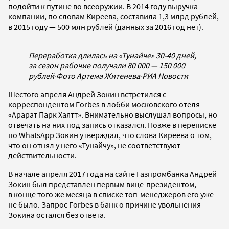
подойти к путине во всеоружии. В 2014 году выручка
компании, по словам Киреева, составила 1,3 млрд рублей,
в 2015 году — 500 млн рублей (данных за 2016 год нет).
Переработка длилась на «Тунайче» 30-40 дней,
за сезон рабочие получали 80 000 — 150 000
рублей
·
Фото Артема Житенева
·
РИА Новости
Шестого апреля Андрей Зокин встретился с
корреспондентом Forbes в лобби московского отеля
«Арарат Парк Хаятт». Внимательно выслушал вопросы, но
отвечать на них под запись отказался. Позже в переписке
по WhatsApp Зокин утверждал, что слова Киреева о том,
что он отнял у него «Тунайчу», не соответствуют
действительности.
В начале апреля 2017 года на сайте Газпромбанка Андрей
Зокин был представлен первым вице-президентом,
в конце того же месяца в списке топ-менеджеров его уже
не было. Запрос Forbes в банк о причине увольнения
Зокина остался без ответа.