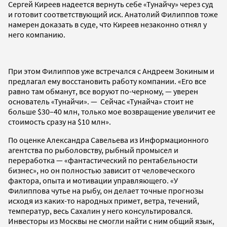
Сергей Киреев надеется вернуть себе «Тунайчу» через суд
и готовит соответствующий иск. Анатолий Филиппов тоже
намерен доказать в суде, что Киреев незаконно отнял у
него компанию.
При этом Филиппов уже встречался с Андреем Зокиным и
предлагал ему восстановить работу компании. «Его все
равно там обманут, все воруют по-черному, — уверен
основатель «Тунайчи». — Сейчас «Тунайча» стоит не
больше $30–40 млн, только мое возвращение увеличит ее
стоимость сразу на $10 млн».
По оценке Александра Савельева из Информационного
агентства по рыболовству, рыбный промысел и
переработка — «фантастический по рентабельности
бизнес», но он полностью зависит от человеческого
фактора, опыта и мотивации управляющего. «У
Филиппова чутье на рыбу, он делает точные прогнозы
исходя из каких-то народных примет, ветра, течений,
температур, весь Сахалин у него консультировался.
Инвесторы из Москвы не смогли найти с ним общий язык,