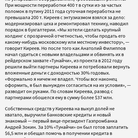
При мощности переработки 400 т в сутки из-за частых
поломок в путину 2011 года суточная переработка не
превышала 200 т. Киреев с энтузиазмом взялся за дело:
модернизировал цеха и ремонтировал технику, наводил
порядок в бухгалтерии. «Мы хотели сделать крупный
холдинг с прозрачной отчетностью, чтобы продать его
какому-нибудь московскому или местному инвестору», —
говорит Киреев. Но после того как Анатолий Филиппов
начал судиться с новыми владельцами и обвинять их в
рейдерском захвате «Тунайчи», из проекта в 2012 году
решили выйти партнеры Киреева и потребовали вернуть
вложенные деньги с доходностью 30% годовых.
«Формально я ничем не владел. Чтобы все наконец
оформить, я был вынужден согласиться на их условия», —
разводит он руками. По словам Киреева, развод с
партнерами обошелся ему в сумму более $37 млн.
Собственных средств у Киреева на выкуп долей не
хватало, выручили банковские кредиты и новый
знакомый — первый вице-президент Газпромбанка
Андрей Зокин. За 10% «Тунайчи» он был готов заплатить
$6,5 млн и обещал помочь в получении кредита в