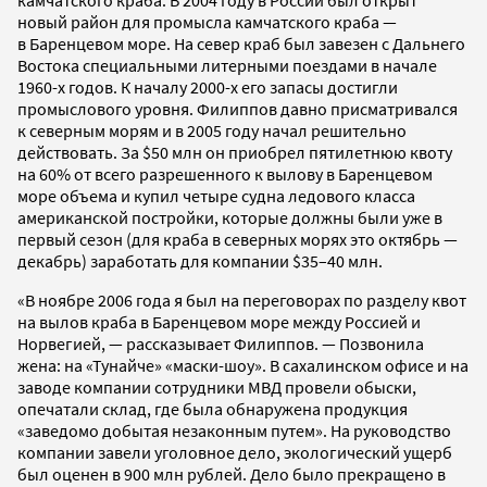
новый район для промысла камчатского краба —
в Баренцевом море. На север краб был завезен с Дальнего
Востока специальными литерными поездами в начале
1960-х годов. К началу 2000-х его запасы достигли
промыслового уровня. Филиппов давно присматривался
к северным морям и в 2005 году начал решительно
действовать. За $50 млн он приобрел пятилетнюю квоту
на 60% от всего разрешенного к вылову в Баренцевом
море объема и купил четыре судна ледового класса
американской постройки, которые должны были уже в
первый сезон (для краба в северных морях это октябрь —
декабрь) заработать для компании $35–40 млн.
«В ноябре 2006 года я был на переговорах по разделу квот
на вылов краба в Баренцевом море между Россией и
Норвегией, — рассказывает Филиппов. — Позвонила
жена: на «Тунайче» «маски-шоу». В сахалинском офисе и на
заводе компании сотрудники МВД провели обыски,
опечатали склад, где была обнаружена продукция
«заведомо добытая незаконным путем». На руководство
компании завели уголовное дело, экологический ущерб
был оценен в 900 млн рублей. Дело было прекращено в