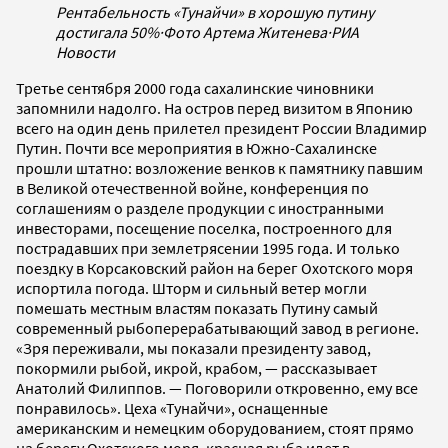
Рентабельность «Тунайчи» в хорошую путину
достигала 50%
·
Фото Артема Житенева
·
РИА
Новости
Третье сентября 2000 года сахалинские чиновники
запомнили надолго. На остров перед визитом в Японию
всего на один день прилетел президент России Владимир
Путин. Почти все мероприятия в Южно-Сахалинске
прошли штатно: возложение венков к памятнику павшим
в Великой отечественной войне, конференция по
соглашениям о разделе продукции с иностранными
инвесторами, посещение поселка, построенного для
пострадавших при землетрясении 1995 года. И только
поездку в Корсаковский район на берег Охотского моря
испортила погода. Шторм и сильный ветер могли
помешать местным властям показать Путину самый
современный рыбоперерабатывающий завод в регионе.
«Зря переживали, мы показали президенту завод,
покормили рыбой, икрой, крабом, — рассказывает
Анатолий Филиппов. — Поговорили откровенно, ему все
понравилось». Цеха «Тунайчи», оснащенные
американским и немецким оборудованием, стоят прямо
на берегу Охотского моря, красная рыба идет в