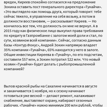
вреден, Киреев спокойно согласился на предложение
Зокина оставить пост генерального директора «Тунайчи».
«Это выглядело как помощь друга, который говорит: тебе
сейчас тяжело, я управление на себя возьму, а потом в
должности восстановим, — рассказывает Киреев. — Но
кончилось все тем, что должность он мне не вернул. А в
2015 году как физическое лицо выкупил права требования
по кредиту в Газпромбанке с залогом моей доли и стал, по
сути, хозяином всей компании». Сейчас, согласно данным
базы «Контур.Фокус», Андрей Зокин напрямую владеет
35% компании «Тунайча», 65% находится у него в залоге.
Общие инвестиции Киреева в «Тунайчу», по его подсчетам,
составили $57 млн, а Зокин потратил $22 млн. Что новый
хозяин «Тунайчи» будет делать с рыбопромышленной
компанией?
Вылов красной рыбы на Сахалине начинается в августе
и заканчивается 1 ноября, но к сезону начинают
готовиться уже весной — делают ремонт, налаживают
снабжение, выставляют охрану, набирают сезонных
рабочих. «Тунайче» нужно минимум 200 млн рублей, чтобы