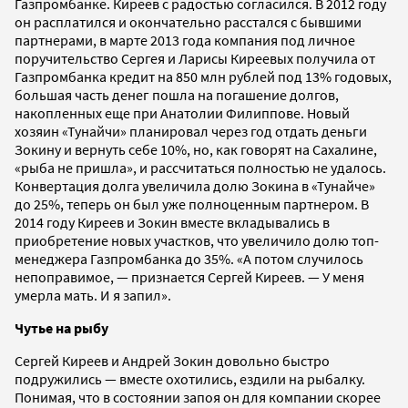
Газпромбанке. Киреев с радостью согласился. В 2012 году
он расплатился и окончательно расстался с бывшими
партнерами, в марте 2013 года компания под личное
поручительство Сергея и Ларисы Киреевых получила от
Газпромбанка кредит на 850 млн рублей под 13% годовых,
большая часть денег пошла на погашение долгов,
накопленных еще при Анатолии Филиппове. Новый
хозяин «Тунайчи» планировал через год отдать деньги
Зокину и вернуть себе 10%, но, как говорят на Сахалине,
«рыба не пришла», и рассчитаться полностью не удалось.
Конвертация долга увеличила долю Зокина в «Тунайче»
до 25%, теперь он был уже полноценным партнером. В
2014 году Киреев и Зокин вместе вкладывались в
приобретение новых участков, что увеличило долю топ-
менеджера Газпромбанка до 35%. «А потом случилось
непоправимое, — признается Сергей Киреев. — У меня
умерла мать. И я запил».
Чутье на рыбу
Сергей Киреев и Андрей Зокин довольно быстро
подружились — вместе охотились, ездили на рыбалку.
Понимая, что в состоянии запоя он для компании скорее