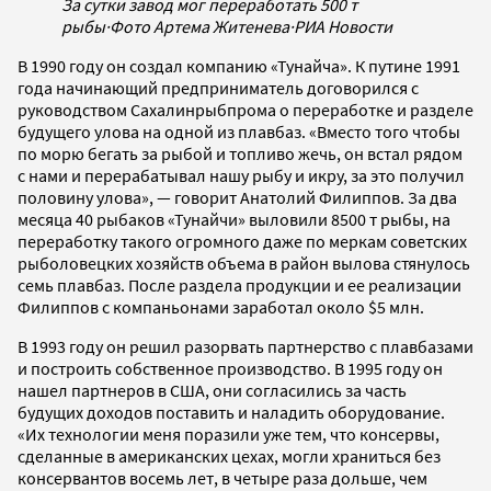
За сутки завод мог переработать 500 т
рыбы
·
Фото Артема Житенева
·
РИА Новости
В 1990 году он создал компанию «Тунайча». К путине 1991
года начинающий предприниматель договорился с
руководством Сахалинрыбпрома о переработке и разделе
будущего улова на одной из плавбаз. «Вместо того чтобы
по морю бегать за рыбой и топливо жечь, он встал рядом
с нами и перерабатывал нашу рыбу и икру, за это получил
половину улова», — говорит Анатолий Филиппов. За два
месяца 40 рыбаков «Тунайчи» выловили 8500 т рыбы, на
переработку такого огромного даже по меркам советских
рыболовецких хозяйств объема в район вылова стянулось
семь плавбаз. После раздела продукции и ее реализации
Филиппов с компаньонами заработал около $5 млн.
В 1993 году он решил разорвать партнерство с плавбазами
и построить собственное производство. В 1995 году он
нашел партнеров в США, они согласились за часть
будущих доходов поставить и наладить оборудование.
«Их технологии меня поразили уже тем, что консервы,
сделанные в американских цехах, могли храниться без
консервантов восемь лет, в четыре раза дольше, чем