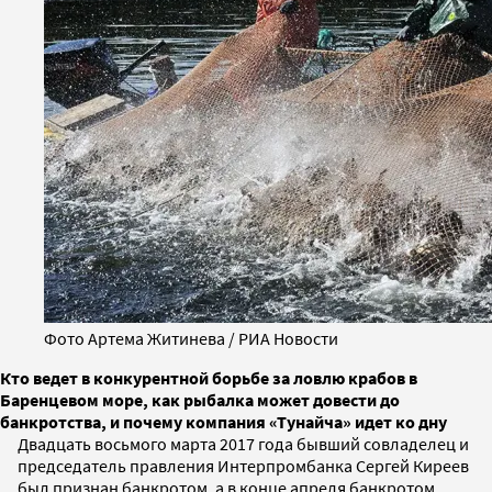
Фото Артема Житинева / РИА Новости
Кто ведет в конкурентной борьбе за ловлю крабов в
Баренцевом море, как рыбалка может довести до
банкротства, и почему компания «Тунайча» идет ко дну
Двадцать восьмого марта 2017 года бывший совладелец и
председатель правления Интерпромбанка Сергей Киреев
был признан банкротом, а в конце апреля банкротом