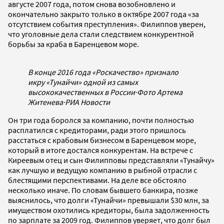
августе 2007 года, потом снова возобновлено и
окончательно закрыто только в октябре 2007 года «за
отсутствием события преступления». Филиппов уверен,
что уголовные дела стали следствием конкурентной
борьбы за краба в Баренцевом море.
В конце 2016 года «Роскачество» признало
икру «Тунайчи» одной из самых
высококачественных в России
·
Фото Артема
Житенева
·
РИА Новости
Он три года боролся за компанию, почти полностью
расплатился с кредиторами, ради этого пришлось
расстаться с крабовым бизнесом в Баренцевом море,
который в итоге достался конкурентам. На встрече с
Киреевым отец и сын Филипповы представляли «Тунайчу»
как лучшую и ведущую компанию в рыбной отрасли с
блестящими перспективами. На деле все обстояло
несколько иначе. По словам бывшего банкира, позже
выяснилось, что долги «Тунайчи» превышали $30 млн, за
имуществом охотились кредиторы, была задолженность
по зарплате за 2009 год. Филиппов уверяет, что долг был