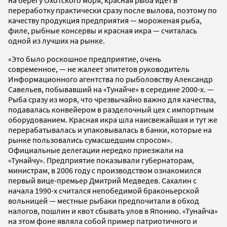
переработку практически сразу после вылова, поэтому по
качеству продукция предприятия — мороженая рыба,
филе, рыбные консервы и красная икра — считалась
одной из лучших на рынке.
«Это было роскошное предприятие, очень
современное, — не жалеет эпитетов руководитель
Информационного агентства по рыболовству Александр
Савельев, побывавший на «Тунайче» в середине 2000-х. —
Рыба сразу из моря, что чрезвычайно важно для качества,
подавалась конвейером в разделочный цех с импортным
оборудованием. Красная икра шла наисвежайшая и тут же
перерабатывалась и упаковывалась в банки, которые на
рынке пользовались сумасшедшим спросом».
Официальные делегации нередко приезжали на
«Тунайчу». Предприятие показывали губернаторам,
министрам, в 2006 году с производством ознакомился
первый вице-премьер Дмитрий Медведев. Сахалин с
начала 1990-х считался непобедимой браконьерской
вольницей — местные рыбаки предпочитали в обход
налогов, пошлин и квот сбывать улов в Японию. «Тунайча»
на этом фоне являла собой пример патриотичного и