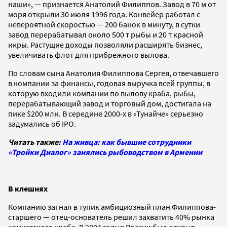
наши», — признается Анатолий Филиппов. Завод в 70 м от
моря открыли 30 июля 1996 года. Конвейер работал с
невероятной скоростью — 200 банок в минуту, в сутки
завод перерабатывал около 500 т рыбы и 20 т красной
икры. Растущие доходы позволяли расширять бизнес,
увеличивать флот для прибрежного вылова.
По словам сына Анатолия Филиппова Сергея, отвечавшего
в компании за финансы, годовая выручка всей группы, в
которую входили компании по вылову краба, рыбы,
перерабатывающий завод и торговый дом, достигала на
пике $200 млн. В середине 2000-х в «Тунайче» серьезно
задумались об IPO.
Читать также:
На живца: как бывшие сотрудники
«Тройки Диалог» занялись рыбоводством в Армении
В клешнях
Компанию загнал в тупик амбициозный план Филиппова-
старшего — отец-основатель решил захватить 40% рынка
камчатского краба. В 2004 году в России был открыт