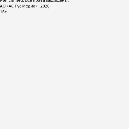
AO «АС Рус Медиа»
·
2026
16+