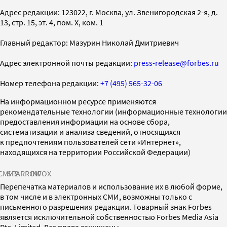
Адрес редакции: 123022, г. Москва, ул. Звенигородская 2-я, д.
13, стр. 15, эт. 4, пом. X, ком. 1
Главный редактор: Мазурин Николай Дмитриевич
Адрес электронной почты редакции:
press-release@forbes.ru
Номер телефона редакции:
+7 (495) 565-32-06
На информационном ресурсе применяются
рекомендательные технологии (информационные технологии
предоставления информации на основе сбора,
систематизации и анализа сведений, относящихся
к предпочтениям пользователей сети «Интернет»,
находящихся на территории Российской Федерации)
СМИ2
SPARROW
INFOX
Перепечатка материалов и использование их в любой форме,
в том числе и в электронных СМИ, возможны только с
письменного разрешения редакции. Товарный знак Forbes
является исключительной собственностью Forbes Media Asia
Pte. Limited. Все права защищены.