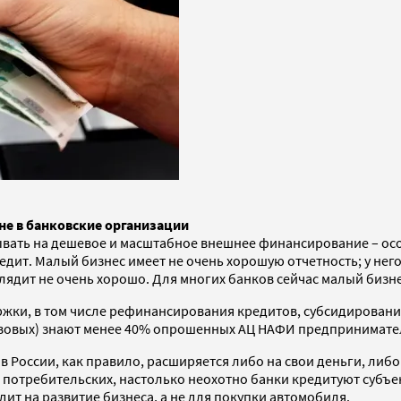
е в банковские организации
ать на дешевое и масштабное внешнее финансирование – особе
редит. Малый бизнес имеет не очень хорошую отчетность; у не
ядит не очень хорошо. Для многих банков сейчас малый бизне
жки, в том числе рефинансирования кредитов, субсидирования 
овых) знают менее 40% опрошенных АЦ НАФИ предпринимателе
в России, как правило, расширяется либо на свои деньги, либ
отребительских, настолько неохотно банки кредитуют субъект
т на развитие бизнеса, а не для покупки автомобиля.