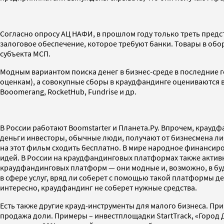
Согласно опросу АЦ НАФИ, в прошлом году только треть предс
залоговое обеспечение, которое требуют банки. Товары в обор
субъекта МСП.
Модным вариантом поиска денег в бизнес-среде в последние 
оценкам), а совокупные сборы в краудфандинге оцениваются в
Booоmerang, RocketHub, Fundrise и др.
В России работают Boomstarter и Планета.Ру. Впрочем, краудф
деньги инвесторы, обычные люди, получают от бизнесмена либо
на этот фильм сходить бесплатно. В мире народное финансиро
идей. В России на краудфандинговых платформах также актив
краудфандинговых платформ — они модные и, возможно, в бу
в сфере услуг, вряд ли соберет с помощью такой платформы д
интересно, краудфандинг не соберет нужные средства.
Есть также другие крауд-инструменты для малого бизнеса. Пр
продажа доли. Примеры – инвестплощадки StartTrack, «Город Д