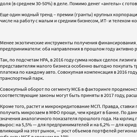
доля (в среднем 30-50%) в деле. Помимо денег «ангелы» с гот
Еще один модный тренд – премии (гранты) крупных корпораци
числе на работу с малым и средним бизнесом, ИТ- и телеком-
Менее экзотические инструменты получения финансирования дл
предприниматели: оба направления в прошлом году активно р
Так, по подсчетам НРА, в 2016 году сумма новых сделок лизин
представителям малого бизнеса особенно выгодно покупать 
платежа по каждому авто. Совокупная компенсация в 2016 году
транспортный парк.
Совокупный оборот по сегменту МСБ в факторинге продемонстр
соответствующие законы могут быть приняты в 2017 году, ра
Кроме того, растет и микрокредитование МСП. Правда, ставки
получить микрозаем в МФО проще, чем кредит в банке. По данн
значения аналогичного показателя прошлого года. На юрлиц п
вырос: на 5,5% — для предпринимателей и на 6,2% — для юри
влияющий на этот рынок, — рост объемов портфелей регион
субъекты МСБ в среднем по 10%.