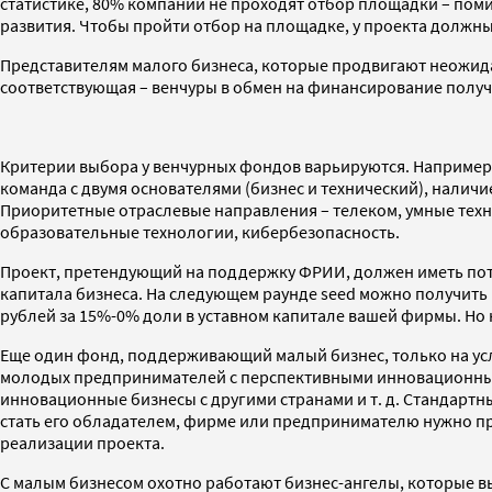
статистике, 80% компаний не проходят отбор площадки – пом
развития. Чтобы пройти отбор на площадке, у проекта должны 
Представителям малого бизнеса, которые продвигают неожидан
соответствующая – венчуры в обмен на финансирование получ
Критерии выбора у венчурных фондов варьируются. Например,
команда с двумя основателями (бизнес и технический), налич
Приоритетные отраслевые направления – телеком, умные техно
образовательные технологии, кибербезопасность.
Проект, претендующий на поддержку ФРИИ, должен иметь потен
капитала бизнеса. На следующем раунде seed можно получить 
рублей за 15%-0% доли в уставном капитале вашей фирмы. Но н
Еще один фонд, поддерживающий малый бизнес, только на усл
молодых предпринимателей с перспективными инновационными
инновационные бизнесы с другими странами и т. д. Стандартн
стать его обладателем, фирме или предпринимателю нужно пр
реализации проекта.
С малым бизнесом охотно работают бизнес-ангелы, которые в