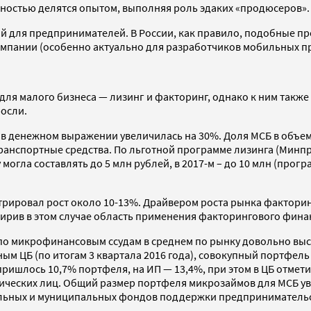
овностью делятся опытом, выполняя роль эдаких «продюсеров».
й для предпринимателей. В России, как правило, подобные п
компании (особенно актуально для разработчиков мобильных п
я малого бизнеса — лизинг и факторинг, однако к ним также 
осли.
га в денежном выражении увеличилась на 30%. Доля МСБ в объе
транспортные средства. По льготной программе лизинга (Мин
 могла составлять до 5 млн рублей, в 2017-м – до 10 млн (про
ировал рост около 10-13%. Драйвером роста рынка факторинга
сширив в этом случае область применения факторингового фин
 по микрофинансовым ссудам в среднем по рынку довольно выс
ым ЦБ (по итогам 3 квартала 2016 года), совокупный портфель
ришлось 10,7% портфеля, на ИП — 13,4%, при этом в ЦБ отмет
дических лиц. Общий размер портфеля микрозаймов для МСБ у
альных и муниципальных фондов поддержки предприниматель