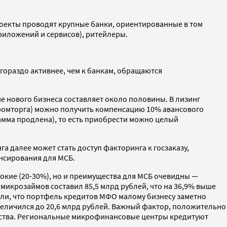
роекты проводят крупные банки, ориентированные в том
риложений и сервисов), ритейлеры.
гораздо активнее, чем к банкам, обращаются
ме нового бизнеса составляет около половины. В лизинг
промторга) можно получить компенсацию 10% авансового
грамма продлена), то есть приобрести можно целый
 далее может стать доступ факторинга к госзаказу,
ансирования для МСБ.
окие (20-30%), но и преимущества для МСБ очевидны —
 микрозаймов составил 85,5 млрд рублей, что на 36,9% выше
или, что портфель кредитов МФО малому бизнесу заметно
величился до 20,6 млрд рублей. Важный фактор, положительно
ства. Региональные микрофинансовые центры кредитуют