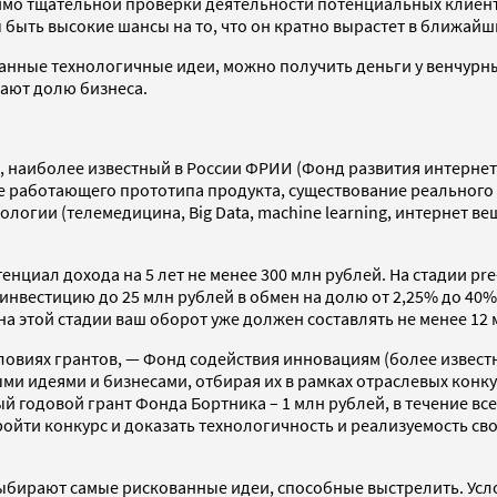
имо тщательной проверки деятельности потенциальных клиенто
быть высокие шансы на то, что он кратно вырастет в ближайши
ные технологичные идеи, можно получить деньги у венчурных 
ают долю бизнеса.
 наиболее известный в России ФРИИ (Фонд развития интернет
ие работающего прототипа продукта, существование реального
логии (телемедицина, Big Data, machine learning, интернет в
циал дохода на 5 лет не менее 300 млн рублей. На стадии pre
инвестицию до 25 млн рублей в обмен на долю от 2,25% до 40
а этой стадии ваш оборот уже должен составлять не менее 12 
овиях грантов, — Фонд содействия инновациям (более извест
 идеями и бизнесами, отбирая их в рамках отраслевых конку
ый годовой грант Фонда Бортника – 1 млн рублей, в течение в
ойти конкурс и доказать технологичность и реализуемость св
ыбирают самые рискованные идеи, способные выстрелить. Усло