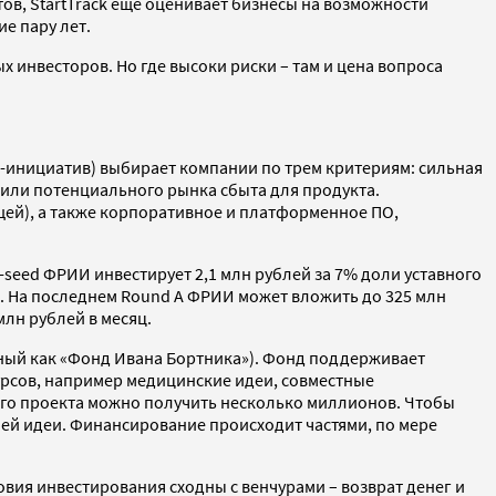
в, StartTrack еще оценивает бизнесы на возможности
е пару лет.
инвесторов. Но где высоки риски – там и цена вопроса
-инициатив) выбирает компании по трем критериям: сильная
 или потенциального рынка сбыта для продукта.
ещей), а также корпоративное и платформенное ПО,
-seed ФРИИ инвестирует 2,1 млн рублей за 7% доли уставного
%. На последнем Round A ФРИИ может вложить до 325 млн
млн рублей в месяц.
ный как «Фонд Ивана Бортника»). Фонд поддерживает
рсов, например медицинские идеи, совместные
сего проекта можно получить несколько миллионов. Чтобы
оей идеи. Финансирование происходит частями, по мере
вия инвестирования сходны с венчурами – возврат денег и