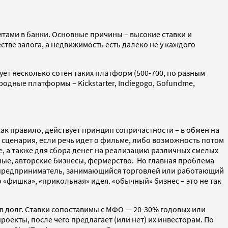
итами в банки. Основные причины – высокие ставки и
стве залога, а недвижимость есть далеко не у каждого
т несколько сотен таких платформ (500-700, по разным
дные платформы – Kickstarter, Indiegogo, Gofundme,
ак правило, действует принцип сопричастности – в обмен на
и сценария, если речь идет о фильме, либо возможность потом
, а также для сбора денег на реализацию различных смелых
ные, авторские бизнесы, фермерство. Но главная проблема
й предприниматель, занимающийся торговлей или работающий
 «фишка», «прикольная» идея. «обычный» бизнес – это не так
 в долг. Ставки сопоставимы с МФО — 20-30% годовых или
роекты, после чего предлагает (или нет) их инвесторам. По