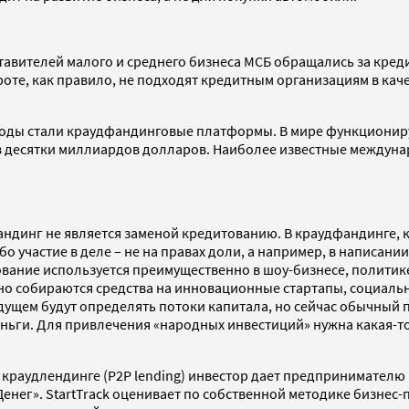
тавителей малого и среднего бизнеса МСБ обращались за кред
оте, как правило, не подходят кредитным организациям в каче
годы стали краудфандинговые платформы. В мире функционируе
 десятки миллиардов долларов. Наиболее известные междунаро
андинг не является заменой кредитованию. В краудфандинге, к
 участие в деле – не на правах доли, а например, в написани
вание используется преимущественно в шоу-бизнесе, политике
но собираются средства на инновационные стартапы, социаль
дущем будут определять потоки капитала, но сейчас обычны
еньги. Для привлечения «народных инвестиций» нужна какая-то
и краудлендинге (P2P lending) инвестор дает предпринимателю
енег». StartTrack оценивает по собственной методике бизнес-п