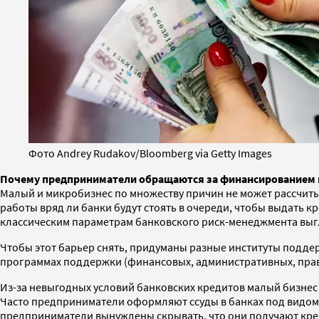
Фото Andrey Rudakov/Bloomberg via Getty Images
Почему предприниматели обращаются за финансированием н
Малый и микробизнес по множеству причин не может рассчитыв
работы вряд ли банки будут стоять в очереди, чтобы выдать к
классическим параметрам банковского риск-менеджмента выгл
Чтобы этот барьер снять, придуманы разные институты поддер
программах поддержки (финансовых, административных, прав
Из-за невыгодных условий банковских кредитов малый бизнес 
Часто предприниматели оформляют ссуды в банках под видом п
предприниматели вынуждены скрывать, что они получают креди