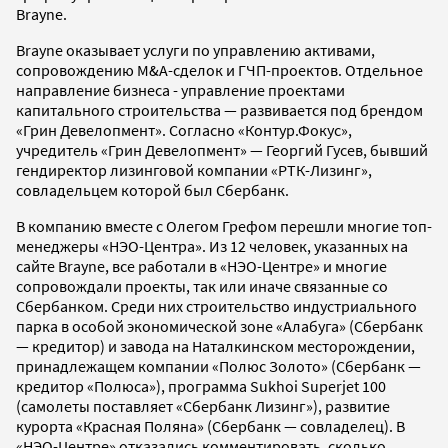
Brayne.
Brayne оказывает услуги по управлению активами,
сопровождению M&A-сделок и ГЧП-проектов. Отдельное
направление бизнеса - управление проектами
капитального строительства — развивается под брендом
«Грин Девелопмент». Согласно «Контур.Фокус»,
учредитель «Грин Девелопмент» — Георгий Гусев, бывший
гендиректор лизинговой компании «РТК-Лизинг»,
совладельцем которой был Сбербанк.
В компанию вместе с Олегом Грефом перешли многие топ-
менеджеры «НЭО-Центра». Из 12 человек, указанных на
сайте Brayne, все работали в «НЭО-Центре» и многие
сопровождали проекты, так или иначе связанные со
Сбербанком. Среди них строительство индустриального
парка в особой экономической зоне «Алабуга» (Сбербанк
— кредитор) и завода на Наталкинском месторождении,
принадлежащем компании «Полюс Золото» (Сбербанк —
кредитор «Полюса»), программа Sukhoi Superjet 100
(самолеты поставляет «Сбербанк Лизинг»), развитие
курорта «Красная Поляна» (Сбербанк — совладелец). В
«НЭО-Центре» отказались комментировать, сколько