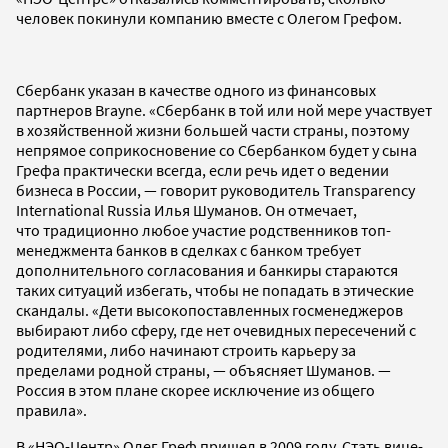
человек покинули компанию вместе с Олегом Грефом.
Сбербанк указан в качестве одного из финансовых
партнеров Brayne. «Сбербанк в той или ной мере участвует
в хозяйственной жизни большей части страны, поэтому
непрямое соприкосновение со Сбербанком будет у сына
Грефа практически всегда, если речь идет о ведении
бизнеса в России, — говорит руководитель Transparency
International Russia Илья Шуманов. Он отмечает,
что традиционно любое участие родственников топ-
менеджмента банков в сделках с банком требует
дополнительного согласования и банкиры стараются
таких ситуаций избегать, чтобы не попадать в этические
скандалы. «Дети высокопоставленных госменеджеров
выбирают либо сферу, где нет очевидных пересечений с
родителями, либо начинают строить карьеру за
пределами родной страны, — объясняет Шуманов. —
Россия в этом плане скорее исключение из общего
правила».
В «НЭО-Центр» Олег Греф пришел в 2009 году. Стать вице-