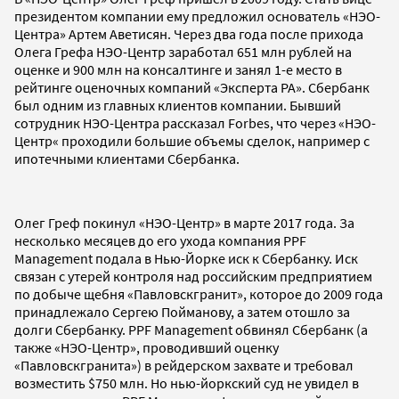
президентом компании ему предложил основатель «НЭО-
Центра» Артем Аветисян. Через два года после прихода
Олега Грефа НЭО-Центр заработал 651 млн рублей на
оценке и 900 млн на консалтинге и занял 1-е место в
рейтинге оценочных компаний «Эксперта РА». Сбербанк
был одним из главных клиентов компании. Бывший
сотрудник НЭО-Центра рассказал Forbes, что через «НЭО-
Центр« проходили большие объемы сделок, например с
ипотечными клиентами Сбербанка.
Олег Греф покинул «НЭО-Центр» в марте 2017 года. За
несколько месяцев до его ухода компания PPF
Management подала в Нью-Йорке иск к Сбербанку. Иск
связан с утерей контроля над российским предприятием
по добыче щебня «Павловскгранит», которое до 2009 года
принадлежало Сергею Пойманову, а затем отошло за
долги Сбербанку. PPF Management обвинял Сбербанк (а
также «НЭО-Центр», проводивший оценку
«Павловскгранита») в рейдерском захвате и требовал
возместить $750 млн. Но нью-йоркский суд не увидел в