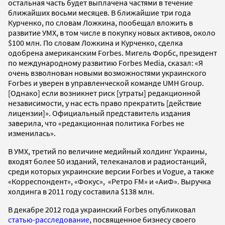
остальная часть будет выплачена частями в течение
ближайших восьми месяцев. В ближайшие три года
Курченко, по словам Ложкина, пообещал вложить в
развитие УМХ, в том числе в покупку новых активов, около
$100 млн. По словам Ложкина и Курченко, сделка
одобрена американским Forbes. Мигель Форбс, президент
по международному развитию Forbes Media, сказал: «Я
очень взволнован новыми возможностями украинского
Forbes и уверен в управленческой команде UMH Group.
[Однако] если возникнет риск [утраты] редакционной
независимости, у нас есть право прекратить [действие
лицензии]». Официальный представитель издания
заверила, что «редакционная политика Forbes не
изменилась».
В УМХ, третий по величине медийный холдинг Украины,
входят более 50 изданий, телеканалов и радиостанций,
среди которых украинские версии Forbes и Vogue, а также
«Корреспондент», «Фокус», «Ретро FM» и «АиФ». Выручка
холдинга в 2011 году составила $138 млн.
В декабре 2012 года украинский Forbes опубликовал
статью-расследование
, посвященное бизнесу своего