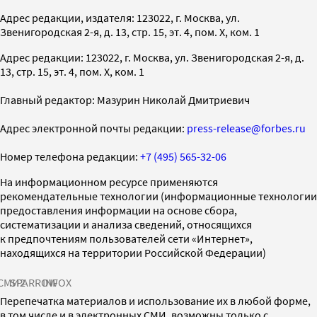
Адрес редакции, издателя: 123022, г. Москва, ул.
Звенигородская 2-я, д. 13, стр. 15, эт. 4, пом. X, ком. 1
Адрес редакции: 123022, г. Москва, ул. Звенигородская 2-я, д.
13, стр. 15, эт. 4, пом. X, ком. 1
Главный редактор: Мазурин Николай Дмитриевич
Адрес электронной почты редакции:
press-release@forbes.ru
Номер телефона редакции:
+7 (495) 565-32-06
На информационном ресурсе применяются
рекомендательные технологии (информационные технологии
предоставления информации на основе сбора,
систематизации и анализа сведений, относящихся
к предпочтениям пользователей сети «Интернет»,
находящихся на территории Российской Федерации)
СМИ2
SPARROW
INFOX
Перепечатка материалов и использование их в любой форме,
в том числе и в электронных СМИ, возможны только с