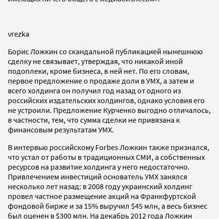
vrezka
Борис Ложкин со скандальной публикацией нынешнюю
сделку не связывает, утверждая, что никакой иной
подоплеки, кроме бизнеса, в ней нет. По его словам,
первое предложение о продаже доли в УМХ, а затем и
всего холдинга он получил год назад от одного из
российских издательских холдингов, однако условия его
не устроили. Предложение Курченко выгодно отличалось,
в частности, тем, что сумма сделки не привязана к
финансовым результатам УМХ.
В интервью российскому Forbes Ложкин также признался,
что устал от работы в традиционных СМИ, а собственных
ресурсов на развитие холдинга у него недостаточно.
Привлечением инвестиций основатель УМХ занялся
несколько лет назад: в 2008 году украинский холдинг
провел частное размещение акций на Франкфуртской
фондовой бирже и за 15% выручил $45 млн, а весь бизнес
был оценен в $300 млн. На декабрь 2012 года Ложкин