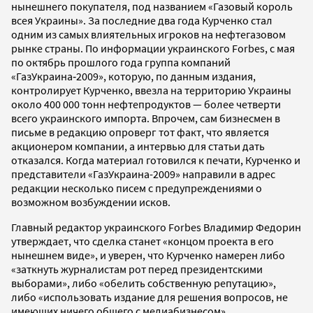
нынешнего покупателя, под названием «Газовый король
всея Украины». За последние два года Курченко стал
одним из самых влиятельных игроков на нефтегазовом
рынке страны. По информации украинского Forbes, с мая
по октябрь прошлого года группа компаний
«ГазУкраина‑2009», которую, по данным издания,
контролирует Курченко, ввезла на территорию Украины
около 400 000 тонн нефтепродуктов — более четверти
всего украинского импорта. Впрочем, сам бизнесмен в
письме в редакцию опроверг тот факт, что является
акционером компании, а интервью для статьи дать
отказался. Когда материал готовился к печати, Курченко и
представители «ГазУкраина-2009» направили в адрес
редакции несколько писем с предупреждениями о
возможном возбуждении исков.
Главный редактор украинского Forbes Владимир Федорин
утверждает, что сделка станет «концом проекта в его
нынешнем виде», и уверен, что Курченко намерен либо
«заткнуть журналистам рот перед президентскими
выборами», либо «обелить собственную репутацию»,
либо «использовать издание для решения вопросов, не
имеющих ничего общего с медиабизнесом».