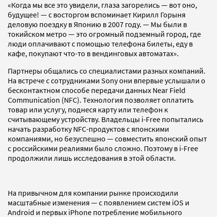
«Когда мы все это увидели, глаза загорелись — вот оно,
будущее! — с восторгом вспоминает Кирилл Горыня
деловую поездку в Японию в 2007 году. — Мы были в
токийском метро — это огромный подземный город, где
люди оплачивают с помощью телефона билеты, еду в
кафе, покупают что-то в вендинговых автоматах».
Партнеры общались со специалистами разных компаний.
На встрече с сотрудниками Sony они впервые услышали о
бесконтактном способе передачи данных Near Field
Communication (NFC). Технология позволяет оплатить
товар или услугу, поднеся карту или телефон к
считывающему устройству. Владельцы i-Free попытались
начать разработку NFC-продуктов с японскими
компаниями, но безуспешно — совместить японский опыт
с российскими реалиями было сложно. Поэтому в i-Free
продолжили лишь исследования в этой области.
На привычном для компании рынке происходили
масштабные изменения — с появлением систем iOS и
Android и первых iPhone потребление мобильного