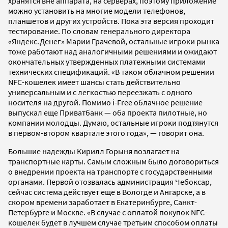
хранятся вне аппарата, на серверах, поэтому приложение
можно установить на многие модели телефонов,
планшетов и других устройств. Пока эта версия проходит
тестирование. По словам генерального директора
«Яндекс.Денег» Марии Грачевой, остальные игроки рынка
тоже работают над аналогичными решениями и ожидают
окончательных утвержденных платежными системами
технических спецификаций. «В таком облачном решении
NFC-кошелек имеет шансы стать действительно
универсальным и с легкостью переезжать с одного
носителя на другой. Помимо i-Free облачное решение
выпускал еще Приватбанк — оба проекта пилотные, но
компании молодцы. Думаю, остальные игроки подтянутся
в первом-втором квартале этого года», — говорит она.
Большие надежды Кирилл Горыня возлагает на
транспортные карты. Самым сложным было договориться
о внедрении проекта на транспорте с государственными
органами. Первой отозвалась администрация Чебоксар,
сейчас система действует еще в Вологде и Ангарске, а в
скором времени заработает в Екатеринбурге, Санкт-
Петербурге и Москве. «В случае с оплатой покупок NFC-
кошелек будет в лучшем случае третьим способом оплаты