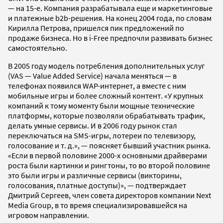
— на 15-е. Компания разрабатывала еще и маркетинговые
и платежные b2b-решения. На конец 2004 года, по словам
Кирилла Петрова, пришелся пик предложений по
продаже бизнеса. Но в i-Free предпочли развивать бизнес
самостоятельно.
В 2005 году модель потребления дополнительных услуг
(VAS — Value Added Service) начала меняться — в
телефонах появился WAP-интернет, а вместе с ним
мобильные игры и более сложный контент. «У крупных
компаний к тому моменту были мощные технические
платформы, которые позволяли обрабатывать трафик,
делать умные сервисы. И в 2006 году рынок стал
переключаться на SMS-игры, лотереи по телевизору,
голосование и т. д.», — поясняет бывший участник рынка.
«Если в первой половине 2000-х основными драйверами
роста были картинки и рингтоны, то во второй половине
это были игры и различные сервисы (викторины,
голосования, платные доступы)», — подтверждает
Дмитрий Сергеев, член совета директоров компании Next
Media Group, в то время специализировавшейся на
игровом направлении.