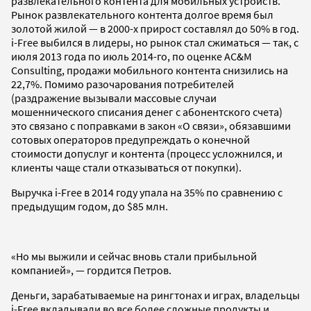
развлекательного контента для мобильных устройств.
Рынок развлекательного контента долгое время был
золотой жилой — в 2000-х прирост составлял до 50% в год.
i-Free выбился в лидеры, но рынок стал сжиматься — так, с
июля 2013 года по июль 2014-го, по оценке AC&M
Consulting, продажи мобильного контента снизились на
22,7%. Помимо разочарования потребителей
(раздражение вызывали массовые случаи
мошеннического списания денег с абонентского счета)
это связано c поправками в закон «О связи», обязавшими
сотовых операторов предупреждать о конечной
стоимости допуслуг и контента (процесс усложнился, и
клиенты чаще стали отказываться от покупки).
Выручка i-Free в 2014 году упала на 35% по сравнению с
предыдущим годом, до $85 млн.
«Но мы выжили и сейчас вновь стали прибыльной
компанией», — гордится Петров.
Деньги, зарабатываемые на рингтонах и играх, владельцы
i-Free вкладывали во все более сложные продукты и