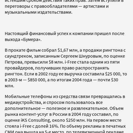
переговоры с правообладателями — артистами и
музыкальными издательствами.
Настоящий финансовый успех к компании пришел после
выхода «Бумера».
В прокате фильм собрал $1,67 млн, а продажи рингтона с
саундтреком, записанным Сергеем Шнуровым, по оценке
Петрова, превысили $8 млн. i-Free стала одним из пяти
провайдеров, получивших право распространять
рингтон. Если в 2002 году ее выручка составила $25 000, то
в 2003-м — $850 000, а по итогам 2004 года — почти $30
млн.
Мобильные телефоны из средства связи превращались в
медиаустройства, и спросом пользовалось все
дополнительное — полезное и развлекательное. Объем
рынка контент-услуг в России в 2004 году составил, по
оценке iKS Consulting, около $250 млн. На первом месте
стояла i-Free с долей 16%. По объему рекламы в печатных
СМИ она вышла на 5-е место, по телевизионной рекламе