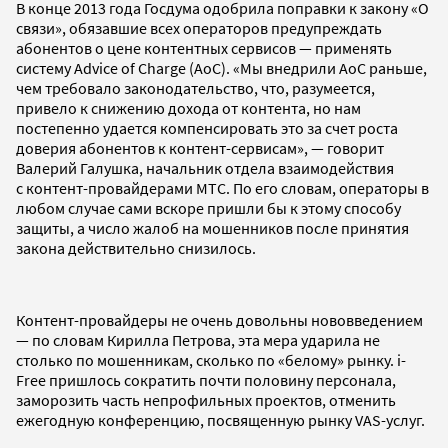
В конце 2013 года Госдума одобрила поправки к закону «О
связи», обязавшие всех операторов предупреждать
абонентов о цене контентных сервисов — применять
систему Advice of Charge (AoC). «Мы внедрили AoC раньше,
чем требовало законодательство, что, разумеется,
привело к снижению дохода от контента, но нам
постепенно удается компенсировать это за счет роста
доверия абонентов к контент-сервисам», — говорит
Валерий Галушка, начальник отдела взаимодействия
с контент-провайдерами МТС. По его словам, операторы в
любом случае сами вскоре пришли бы к этому способу
защиты, а число жалоб на мошенников после принятия
закона действительно снизилось.
Контент-провайдеры не очень довольны нововведением
— по словам Кирилла Петрова, эта мера ударила не
столько по мошенникам, сколько по «белому» рынку. i-
Free пришлось сократить почти половину персонала,
заморозить часть непрофильных проектов, отменить
ежегодную конференцию, посвященную рынку VAS-услуг.