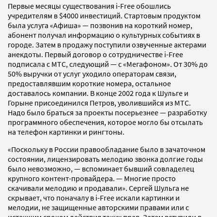
Первые месяцы существования i-Free обошлись
учредителям в $4000 инвестиций. Стартовым продуктом
была услуга «Афиша» — позвонив на короткий номер,
абонент получал информацию о культурных событиях в
городе. Затем в продажу поступили озвученные актерами
анекдоты. Первый договор о сотрудничестве i-Free
подписала с МТС, следующий — с «Мегафоном». От 30% до
50% выручки от услуг уходило операторам связи,
предоставлявшим короткие номера, остальное
доставалось компании. В конце 2002 года к Шульге и
Горыне присоединился Петров, уволившийся из МТС.
Надо было браться за проекты посерьезнее — разработку
программного обеспечения, которое могло бы отсылать
на телефон картинки и рингтоны.
«Поскольку в России правообладание было в зачаточном
состоянии, лицензировать мелодию звонка долгие годы
было невозможно, — вспоминает бывший совладелец
крупного контент-провайдера. — Многие просто
скачивали мелодию и продавали». Сергей Шульга не
скрывает, что поначалу в i-Free искали картинки и
мелодии, не защищенные авторскими правами или с
истекшим сроком действия таких прав. Затем вступили в