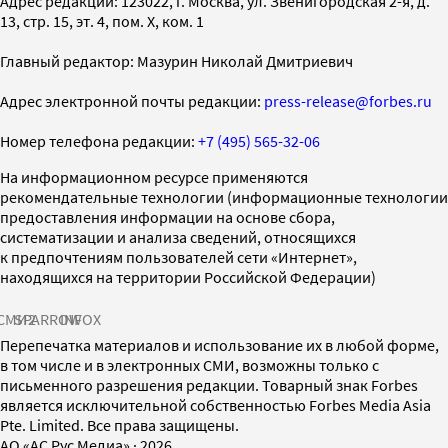
Адрес редакции: 123022, г. Москва, ул. Звенигородская 2-я, д.
13, стр. 15, эт. 4, пом. X, ком. 1
Главный редактор: Мазурин Николай Дмитриевич
Адрес электронной почты редакции:
press-release@forbes.ru
Номер телефона редакции:
+7 (495) 565-32-06
На информационном ресурсе применяются
рекомендательные технологии (информационные технологии
предоставления информации на основе сбора,
систематизации и анализа сведений, относящихся
к предпочтениям пользователей сети «Интернет»,
находящихся на территории Российской Федерации)
СМИ2
SPARROW
INFOX
Перепечатка материалов и использование их в любой форме,
в том числе и в электронных СМИ, возможны только с
письменного разрешения редакции. Товарный знак Forbes
является исключительной собственностью Forbes Media Asia
Pte. Limited. Все права защищены.
AO «АС Рус Медиа»
·
2026