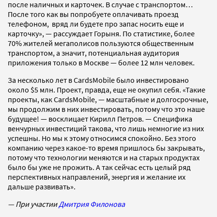
после наличных и карточек. В случае с транспортом…
После того как вы попробуете оплачивать проезд
телефоном, вряд ли будете про запас носить еще и
карточку», — рассуждает Горыня. По статистике, более
70% жителей мегаполисов пользуются общественным
транспортом, а значит, потенциальная аудитория
приложения только в Москве — более 12 млн человек.
За несколько лет в CardsMobile было инвестировано
около $5 млн. Проект, правда, еще не окупил себя. «Такие
проекты, как CardsMobile, — масштабные и долгосрочные,
мы продолжим в них инвестировать, потому что это наше
будущее! — восклицает Кирилл Петров. — Специфика
венчурных инвестиций такова, что лишь немногие из них
успешны. Но мы к этому относимся спокойно. Без этого
компанию через какое-то время пришлось бы закрывать,
потому что технологии меняются и на старых продуктах
было бы уже не прожить. А так сейчас есть целый ряд
перспективных направлений, энергия и желание их
дальше развивать».
— При участии
Дмитрия Филонова