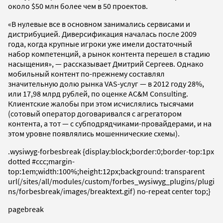
около $50 млн более чем в 50 проектов.
«В нулевые все в основном занимались сервисами и
дистрибуцией. Диверсификация началась после 2009
года, когда крупные игроки уже имели достаточный
набор компетенций, а рынок контента перешел в стадию
насыщения», — рассказывает Дмитрий Сергеев. Однако
мобильный контент по-прежнему составлял
значительную долю рынка VAS-услуг — в 2012 году 28%,
или 17,98 млрд рублей, по оценке AC&M Consulting.
Клиентские жалобы при этом исчислялись тысячами
(сотовый оператор договаривался с агрегатором
контента, а тот — с субподрядчиками-провайдерами, и на
этом уровне появлялись мошеннические схемы).
.wysiwyg-forbesbreak {display:block;border:0;border-top:1px
dotted #ccc;margin-
top:1em;width:100%;height:12px;background: transparent
url(/sites/all/modules/custom/forbes_wysiwyg_plugins/plugi
ns/forbesbreak/images/breaktext.gif) no-repeat center top;}
pagebreak