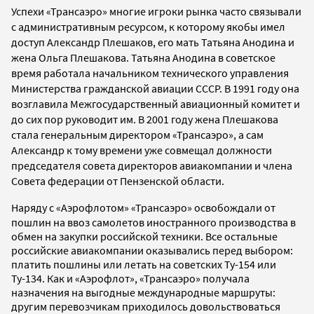
Успехи «Трансаэро» многие игроки рынка часто связывали
с административным ресурсом, к которому якобы имел
доступ Александр Плешаков, его мать Татьяна Анодина и
жена Ольга Плешакова. Татьяна Анодина в советское
время работала начальником технического управления
Министерства гражданской авиации СССР. В 1991 году она
возглавила Межгосударственный авиационный комитет и
до сих пор руководит им.
В 2001 году жена Плешакова
стала генеральным директором «Трансаэро», а сам
Александр к тому времени уже совмещал должности
председателя совета директоров авиакомпании и члена
Совета федерации от Пензенской области.
Наряду с
«Аэрофлотом» «Трансаэро» освобождали от
пошлин на ввоз самолетов иностранного производства в
обмен на закупки российской техники. Все остальные
российские авиакомпании оказывались перед выбором:
платить пошлины или летать на советских Ту-154 или
Ту-134. Как и «Аэрофлот», «Трансаэро» получала
назначения на выгодные международные маршруты:
другим перевозчикам приходилось довольствоваться