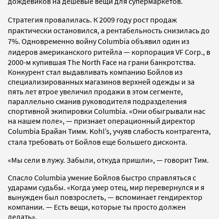
дождевиков на дешевые вещи для супермаркетов.
Стратегия провалилась. К 2009 году рост продаж
практически остановился, а рентабельность снизилась до
7%. Одновременно войну Columbia объявил один из
лидеров американского ритейла
— корпорация VF Corp., в
2000-м купившая The North Face на грани банкротства.
Конкурент стал выдавливать компанию Бойлов из
специализированных магазинов верхней одежды и за
пять лет втрое увеличил продажи в этом сегменте,
параллельно сманив руководителя подразделения
спортивной экипировки Columbia. «Они обыгрывали нас
на нашем поле», — признает операционный директор
Columbia Брайан Тимм.
Kohl’s, учуяв слабость контрагента,
стала требовать от Бойлов еще большего дисконта.
«Мы сели в лужу. Забыли, откуда пришли», — говорит Тим.
Спасло Columbia умение Бойлов быстро справляться с
ударами судьбы. «Когда умер отец, мир перевернулся и я
вынужден был повзрослеть, — вспоминает гендиректор
компании. — Есть вещи, которые ты просто должен
делать».