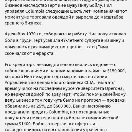
бизнес в наследство Герт и ее мужу Нилу Бойлу. Нил
управлял Columbia следующие шесть лет. Компания на тот
момент уже торговала одеждой и выросла до масштабов
среднего бизнеса.
4 декабря 1970-го, собираясь на работу, Нил почувствовал
боли в груди. Герт усадила 47-летнего супруга в машину и
помчалась в реанимацию, но тщетно — отец Тима
скончался от инфаркта.
Его кредиторы незамедлительно явились к вдове
— с
соболезнованиями и напоминаниями о займе на $150 000,
который Нил незадолго до смерти взял по линии
Управления по делам малого бизнеса США. Тим в это
время учился на последнем курсе Университета Орегона,
но вернулся домой по зову Герт, чтобы помочь семейному
делу. Бизнес в том году чуть было не прогорел — продажи
обвалились на 25%, до $600 000. Банки настойчиво
предлагали продать Columbia, но потенциальные
покупатели не хотели платить больше символической
суммы $1400. Бойлы отвергли все оферты и
сосредоточились на восстановлении утраченных