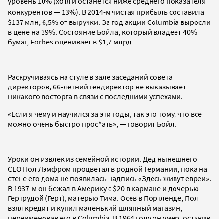
уровень 10% (хотя и останется ниже среднего показателя
конкурентов
— 13%). В 2014-м чистая прибыль составила
$137 млн, 6,5% от выручки. За год акции Columbia выросли
в цене на 39%. Состояние Бойла, который владеет 40%
бумаг, Forbes оценивает в $1,7 млрд.
Раскручиваясь на стуле в зале заседаний совета
директоров, 66-летний гендиректор не выказывает
никакого восторга в связи с последними успехами.
«Если я чему и научился за эти годы, так это тому, что все
можно очень быстро прос*ать», — говорит Бойл.
Уроки он извлек из семейной истории. Дед нынешнего
CEO Пол Лэмфром процветал в родной Германии, пока на
стене его дома не появилась надпись «Здесь живут евреи».
В 1937-м он бежал в Америку с $20 в кармане и дочерью
Гертрудой (Герт), матерью Тима. Осев в Портленде, Пол
взял кредит и купил маленький шляпный магазин,
переименовав его в Columbia. В 1964 году он умер, оставив