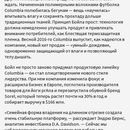
ждать. Начиненная полимерными волокнами футболка
Columbia полюбилась бегунам — вещь «научилась»
впитывать влагу и сохранять прохладу дольше
традиционных тканей. Принцип Бойла прост: технология
должна немедленно улучшать продукт и привлекать
внимание потребителей, как блестящая термозащитная
пленка. Весной 2016-го Columbia выпустит, как надеются в
компании, новый хит продаж — «умный» дождевик,
одновременно защищающий от влаги и позволяющий
телу дышать.
Бойл не просто заново придумал продуктовую линейку
Columbia — он стал олицетворением нового стиля
лидерства. При нем компания изменила фокус и
расширила бизнес в Европе, поглотила производителя
товаров для йоги prAna и перезапустила обувной бренд
Sorel, который теперь растет почти на 30% в год и
собирает выручку в $166 млн.
«Семейная форма владения на длинном отрезке создала
очень стабильную платформу, — рассуждает Эндрю Бернс,
аналитик инвестбанка D.A. Davidson. — Сейчас мы
наблюдаем кульминацию долгих лет работы по