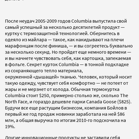
После неудач 2005-2009 годов Columbia выпустила свой
самый успешный за несколько десятилетий продукт —
куртку с термозащитной технологией. Обернитесь в
одеяло из майлара — такое, как накидывают на плечи
марафонцам после финиша, — и вы согреетесь буквально
за несколько секунд. Но пройдет еще немного времени —
и вы начнете чувствовать себя, как картошка, запекаемая
в фольге. Секрет курток Columbia — в тонкой подкладке
из сохраняющего тепло материала,
окруженной «дышащей» тканью. Человек, который носит
такую одежду, чувствует себя комфортно — не потеет от
жары и не мерзнет от холода. Обычная термокуртка
Columbia стоит $250, примерно столько же, сколько The
North Face, и гораздо дешевле парки Canada Goose ($825).
Будучи все еще растущим бизнесом, компания Бойлов в
первый же год продаж новинки заработала на ней $86
млн, а общая выручка по итогам 2010-го подскочила на
19%.
Другие инновационные продукты не заставили себя