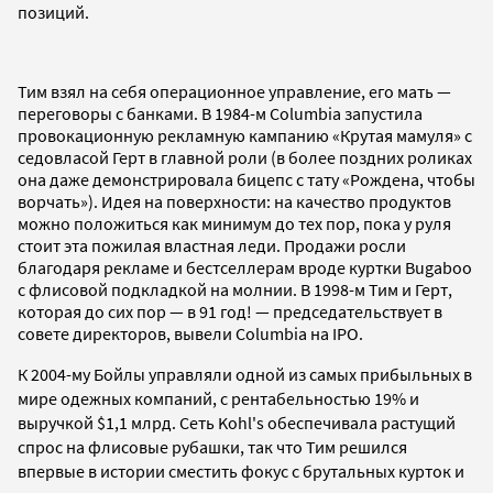
позиций.
Тим взял на себя операционное управление, его мать —
переговоры с банками. В 1984-м Columbia запустила
провокационную рекламную кампанию «Крутая мамуля» с
седовласой Герт в главной роли (в более поздних роликах
она даже демонстрировала бицепс с тату «Рождена, чтобы
ворчать»). Идея на поверхности: на качество продуктов
можно положиться как минимум до тех пор, пока у руля
стоит эта пожилая властная леди. Продажи росли
благодаря рекламе и бестселлерам вроде куртки Bugaboo
с флисовой подкладкой на молнии. В 1998-м Тим и Герт,
которая до сих пор — в 91 год! — председательствует в
совете директоров, вывели Columbia на IPO.
К 2004-му Бойлы управляли одной из самых прибыльных в
мире одежных компаний, с рентабельностью 19% и
выручкой $1,1 млрд. Сеть Kohl's обеспечивала растущий
спрос на флисовые рубашки, так что Тим решился
впервые в истории сместить фокус с брутальных курток и