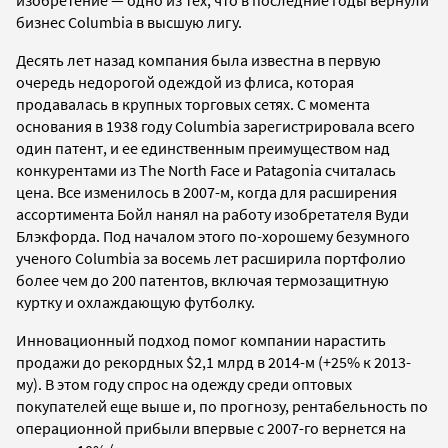
бизнес Columbia в высшую лигу
.
Десять лет назад компания была известна в первую
очередь недорогой одеждой из флиса, которая
продавалась в крупных торговых сетях. С момента
основания в 1938 году Columbia зарегистрировала всего
один патент, и ее единственным преимуществом над
конкурентами из The North Face и Patagonia считалась
цена. Все изменилось в 2007-м, когда для расширения
ассортимента Бойл нанял на работу изобретателя Вуди
Блэкфорда. Под началом этого по-хорошему безумного
ученого Columbia за восемь лет расширила портфолио
более чем до 200 патентов, включая термозащитную
куртку и охлаждающую футболку.
Инновационный подход помог компании нарастить
продажи до рекордных $2,1 млрд в 2014-м (+25% к 2013-
му). В этом году спрос на одежду среди оптовых
покупателей еще выше и, по прогнозу, рентабельность по
операционной прибыли впервые с 2007-го вернется на