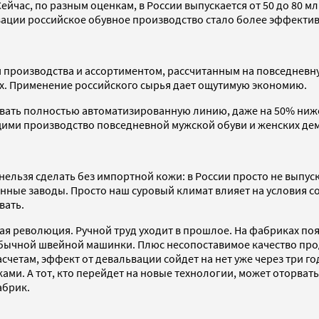
час, по разным оценкам, в России выпускается от 50 до 80 млн
ьвации российское обувное производство стало более эффекти
производства и ассортиментом, рассчитанным на повседневную
ях. Применение российского сырья дает ощутимую экономию.
овать полностью автоматизированную линию, даже на 50% ниже
ми производство повседневной мужской обуви и женских деми
нельзя сделать без импортной кожи: в России просто не выпус
нные заводы. Просто наш суровый климат влияет на условия сод
вать.
 революция. Ручной труд уходит в прошлое. На фабриках появ
у обычной швейной машинки. Плюс несопоставимое качество пр
етам, эффект от девальвации сойдет на нет уже через три год
. А тот, кто перейдет на новые технологии, может оторватьс
абрик.