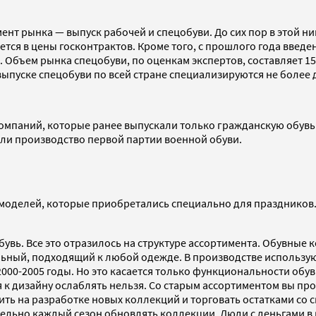
т рынка — выпуск рабочей и спецобуви. До сих пор в этой ниш
тся в цены госконтрактов. Кроме того, с прошлого года введе
ъем рынка спецобуви, по оценкам экспертов, составляет 150-1
 выпуске спецобуви по всей стране специализируются не более
 компаний, которые ранее выпускали только гражданскую обув
ли производство первой партии военной обуви.
 моделей, которые приобретались специально для праздников.
увь. Все это отразилось на структуре ассортимента. Обувные 
льный, подходящий к любой одежде. В производстве использую
2000-2005 годы. Но это касается только функциональности обув
к дизайну ослаблять нельзя. Со старым ассортиментом вы прос
ить на разработке новых коллекций и торговать остатками со с
ельно каждый сезон обновлять коллекции. Люди с деньгами в к