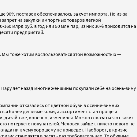
е 90% поставок обеспечивалось за счет импорта. Но из-за
н запрет на закупки импортных товаров легкой
60 млрд руб. в год или 50 млн пар, из них 30% приходится на
 десяти предприятий.
ь. Мы тоже хотим воспользоваться этой возможностью —
 Пару лет назад многие женщины покупали себе на осень-зиму
компании отказались от цветной обуви в осенне-зимних
тся более дешевые кожи, а ассортимент стал проще и
и, дизайн же, конечно, изменился. Можно отказаться от каких-
то потеряете покупателей. Человек зайдет, ничего нового не
клада ни к чему хорошему не приведет. Наоборот, в кризис
ризис становятся в десять раз требовательнее. Те обувные