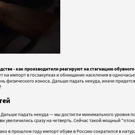
дстве - как производители реагируют на стагнацию обувног
т на импорт в госзакупках и обнищание населения в одночасье
овень физического износа. Дальше падать некуда, иначе придет
?
тей
 Дальше падать некуда — мы достигли минимального уровня п
и увеличились сразу на четверть. Сейчас такой мощный "отскок
ако в прошлом году импорт обуви в Россию сократился в нату