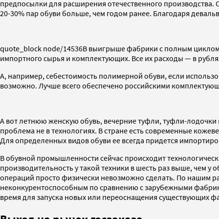
предпосылки для расширения отечественного производства. Сей
20-30% пар обуви больше, чем годом ранее. Благодаря девал
quote_block node/14536
В выигрыше фабрики с полным циклом 
импортного сырья и комплектующих. Все их расходы — в рубл
А, например, себестоимость полимерной обуви, если использ
возможно. Лучше всего обеспечено российскими комплектующи
А вот летнюю женскую обувь, вечерние туфли, туфли-лодочки 
проблема не в технологиях. В стране есть современные кожеве
Для определенных видов обуви ее всегда придется импортиро
В обувной промышленности сейчас происходит технологическая
производительность у такой техники в шесть раз выше, чем 
операций просто физически невозможно сделать. По нашим расч
неконкурентоспособным по сравнению с зарубежными фабриками
время для запуска новых или переоснащения существующих ф