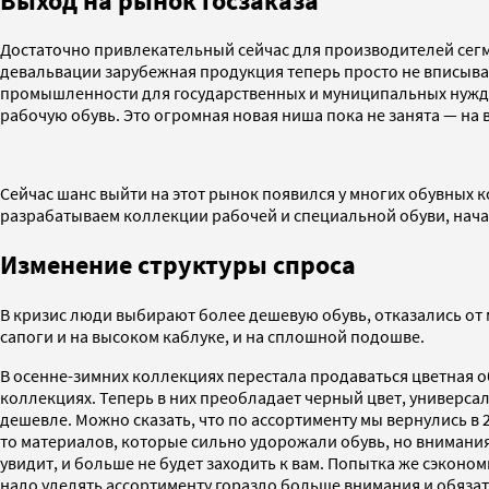
Выход на рынок госзаказа
Достаточно привлекательный сейчас для производителей сегмен
девальвации зарубежная продукция теперь просто не вписывае
промышленности для государственных и муниципальных нужд. Об
рабочую обувь. Это огромная новая ниша пока не занята — на
Сейчас шанс выйти на этот рынок появился у многих обувных
разрабатываем коллекции рабочей и специальной обуви, нача
Изменение структуры спроса
В кризис люди выбирают более дешевую обувь, отказались от
сапоги и на высоком каблуке, и на сплошной подошве.
В осенне-зимних коллекциях перестала продаваться цветная об
коллекциях. Теперь в них преобладает черный цвет, универса
дешевле. Можно сказать, что по ассортименту мы вернулись в 
то материалов, которые сильно удорожали обувь, но внимания 
увидит, и больше не будет заходить к вам. Попытка же сэконом
надо уделять ассортименту гораздо больше внимания и обязат