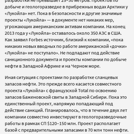
разработки не превышает 25
–
30 метров. Проектов по
добыче и геологоразведке в прибрежных водах Арктики у
«Лукойла» нет. Пока в безопасности и другие значимые
проекты «Лукойла»
—
в документе нет никаких мер,
угрожающих американским активам компании. На конец
2013 года у «Лукойла» оставалось около 350 АЗС в США.
Как заявил Forbes источник, близкий к компании, «пока
никаких новых вводных по работе американской «дочки»
«Лукойла» не поступало». Не подпадают под действие
санкционного документа и проекты компании по добыче
нефти в Западной Африке и на Черном море.
Иная ситуация с проектами по разработке сланцевых
запасов нефти. Это прежде всего касается совместного
проекта «Лукойла» с французской Total по освоению
запасов Баженовской свиты в Западной Сибири. Пока это
единственный проект, напрямую попадающий под
действие санкций. Планировалось, что в течение двух лет
компании совместно инвестируют в геологоразведочные
работы в рамках СП $120
–
150 млн. Проект располагает
базой с предварительными запасами в 70 млн тонн нефти.