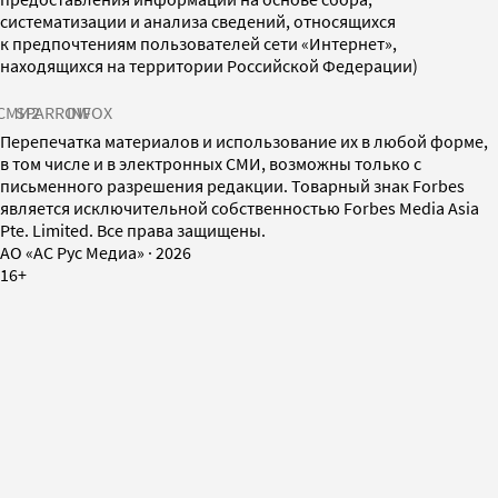
систематизации и анализа сведений, относящихся
к предпочтениям пользователей сети «Интернет»,
находящихся на территории Российской Федерации)
СМИ2
SPARROW
INFOX
Перепечатка материалов и использование их в любой форме,
в том числе и в электронных СМИ, возможны только с
письменного разрешения редакции. Товарный знак Forbes
является исключительной собственностью Forbes Media Asia
Pte. Limited. Все права защищены.
AO «АС Рус Медиа»
·
2026
16+