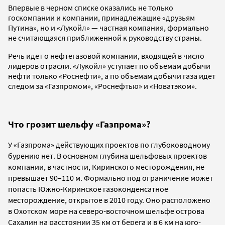
Впервые в черном списке оказались не только
госкомпании и компании, принадлежащие «друзьям
Путина», но и «Лукойл» — частная компания, формально
не считающаяся приближенной к руководству страны.
Речь идет о нефтегазовой компании, входящей в число
лидеров отрасли. «Лукойл» уступает по объемам добычи
нефти только «Роснефти», а по объемам добычи газа идет
следом за «Газпромом», «Роснефтью» и «Новатэком».
Что грозит шельфу «Газпрома»?
У «Газпрома» действующих проектов по глубоководному
бурению нет. В основном глубина шельфовых проектов
компании, в частности, Киринского месторождения, не
превышает 90
–
110 м. Формально под ограничение может
попасть Южно-Киринское газоконденсатное
месторождение, открытое в 2010 году. Оно расположено
в Охотском море на северо-восточном шельфе острова
Сахалин на расстоянии 35 км от берега и в 6 км на юго-