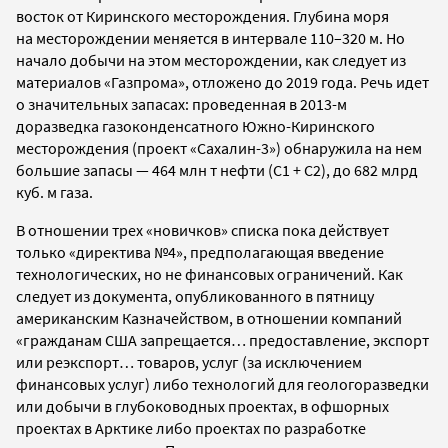
восток от Киринского месторождения. Глубина моря
на месторождении меняется в интервале 110–320 м. Но
начало добычи на этом месторождении, как следует из
материалов «Газпрома», отложено до 2019 года. Речь идет
о значительных запасах: проведенная в 2013-м
доразведка газоконденсатного Южно-Киринского
месторождения (проект «Сахалин-3») обнаружила на нем
большие запасы — 464 млн т нефти (С1 + С2), до 682 млрд
куб. м газа.
В отношении трех «новичков» списка пока действует
только «директива №4», предполагающая введение
технологических, но не финансовых ограничений. Как
следует из документа, опубликованного в пятницу
американским Казначейством, в отношении компаний
«гражданам США запрещается… предоставление, экспорт
или реэкспорт… товаров, услуг (за исключением
финансовых услуг) либо технологий для геологоразведки
или добычи в глубоководных проектах, в офшорных
проектах в Арктике либо проектах по разработке