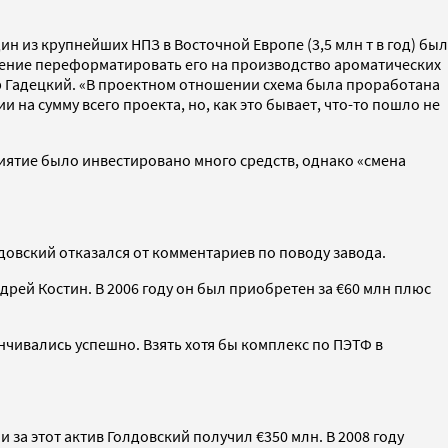
ин из крупнейших НПЗ в Восточной Европе (3,5 млн т в год) был
шение переформатировать его на производство ароматических
др Гадецкий. «В проектном отношении схема была проработана
а сумму всего проекта, но, как это бывает, что-то пошло не
риятие было инвестировано много средств, однако «смена
довский отказался от комментариев по поводу завода.
дрей Костин. В 2006 году он был приобретен за €60 млн плюс
чивались успешно. Взять хотя бы комплекс по ПЭТФ в
за этот актив Голдовский получил €350 млн. В 2008 году