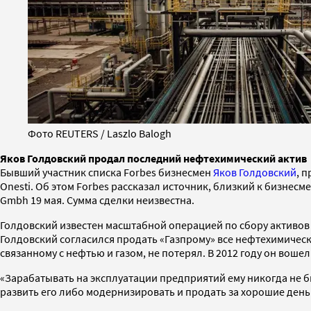
Фото REUTERS / Laszlo Balogh
Яков Голдовский продал последний нефтехимический актив
Бывший участник списка Forbes бизнесмен
Яков Голдовский
, 
Onesti. Об этом Forbes рассказал источник, близкий к бизне
Gmbh 19 мая. Сумма сделки неизвестна.
Голдовский известен масштабной операцией по сбору активо
Голдовский согласился продать «Газпрому» все нефтехимически
связанному с нефтью и газом, не потерял. В 2012 году он вошел
«Зарабатывать на эксплуатации предприятий ему никогда не б
развить его либо модернизировать и продать за хорошие день