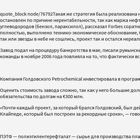
quote_block node/76792Такая же стратегия была реализована на 
остановлен по причине нерентабельности, так как маржа неф
углеводородов (бензол, параксилол), рассказал Forbes сорат
полностью, выполнено технико-экономическое обоснование, баз
так или звезды в небе не сошлись, проект так и остался нереа
Завод подал на процедуру банкротства в мае, писали румынск
команды в ноябре 2006 года повлияла на то, что фактически в
Компания Голдовского Petrochemical инвестировала в програм
Оценить стоимость завода сложно, так как у него большие долг
обязательства по долгам на €300 млн.
«Почти каждый проект, за который брался Голдовский, был д
Клайпеде, который был построен за рекордные сроки», — гово
ПЭТФ — полиэтилентерефталат — сырье для производства пласти