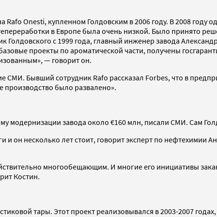
Rafo Onesti, купленном Голдовским в 2006 году. В 2008 году од
тепереработки в Европе была очень низкой. Было принято ре
ник Голдовского с 1999 года, главный инженер завода Алексан
овые проекты по ароматической части, получены госгарантии н
лизованным», — говорит он.
ие СМИ. Бывший сотрудник Rafo рассказал Forbes, что в предп
се производство было развалено».
му модернизации завода около €160 млн, писали СМИ. Сам Гол
и и он несколько лет стоит, говорит эксперт по нефтехимии Ан
ействительно многообещающим. И многие его инициативы закан
рит Костин.
ковой тары. Этот проект реализовывался в 2003-2007 годах, и 