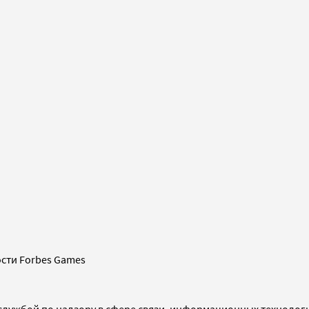
сти Forbes Games
службой по надзору в сфере связи, информационных технолог