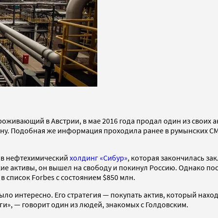
проживающий в Австрии, в мае 2016 года продал один из свои
смену. Подобная же информация проходила ранее в румынских С
в в нефтехимический
холдинг «Сибур»
, которая закончилась зак
е активы, он вышел на свободу и покинул Россию. Однако посл
 в список Forbes с состоянием $850 млн.
ыло интересно. Его стратегия
—
покупать актив, который наход
ги»,
—
говорит один из людей, знакомых с Голдовским.