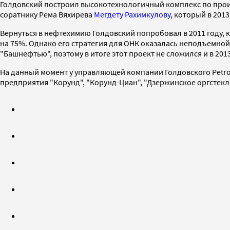
Голдовский построил высокотехнологичный комплекс по прои
соратнику Рема Вяхирева
Мегдету Рахимкулову
, который в 201
Вернуться в нефтехимию Голдовский попробовал в 2011 году
на 75%. Однако его стратегия для ОНК оказалась неподъемно
"Башнефтью", поэтому в итоге этот проект не сложился и в 20
На данный момент у управляющей компании Голдовского Petroc
предприятия "Корунд", "Корунд-Циан", "Дзержинское оргстекло