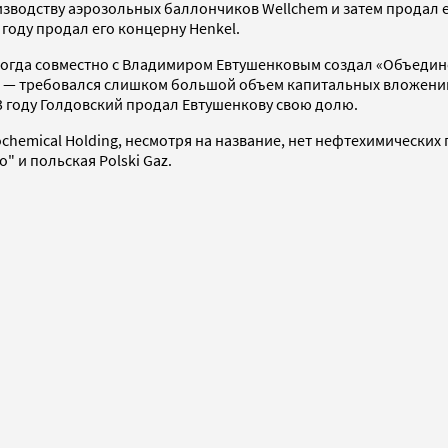
зводству аэрозольных баллончиков Wellchem и затем продал 
3 году продал его концерну Henkel.
, когда совместно с Владимиром Евтушенковым создал «Объед
й — требовался слишком большой объем капитальных вложений 
13 году Голдовский продал Евтушенкову свою долю.
hemical Holding, несмотря на название, нет нефтехимических
" и польская Polski Gaz.