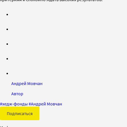
Андрей Мовчан
Автор
#
хедж-фонды
#
Андрей Мовчан
Подписаться