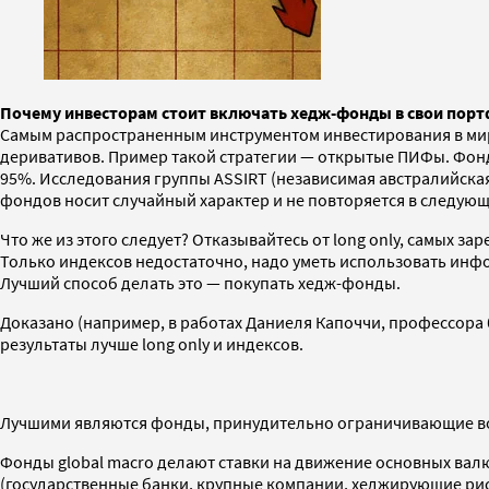
Почему инвесторам стоит включать хедж-фонды в свои пор
Самым распространенным инструментом инвестирования в мире 
деривативов. Пример такой стратегии — открытые ПИФы. Фонд
95%. Исследования группы ASSIRT (независимая австралийская
фондов носит случайный характер и не повторяется в следую
Что же из этого следует? Отказывайтесь от long only, самых
Только индексов недостаточно, надо уметь использовать инф
Лучший способ делать это — покупать хедж-фонды.
Доказано (например, в работах Даниеля Капоччи, профессора
результаты лучше long only и индексов.
Лучшими являются фонды, принудительно ограничивающие вола
Фонды global macro делают ставки на движение основных валю
(государственные банки, крупные компании, хеджирующие ри