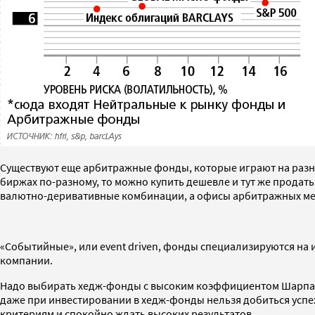
Существуют еще арбитражные фонды, которые играют на разниц
биржах по-разному, то можно купить дешевле и тут же прода
валютно-деривативные комбинации, а офисы арбитражных мен
«Событийные», или event driven, фонды специализируются на 
компании.
Надо выбирать хедж-фонды с высоким коэффициентом Шарпа (
даже при инвестировании в хедж-фонды нельзя добиться успе
критериям и спокойно ждать высоких результатов.