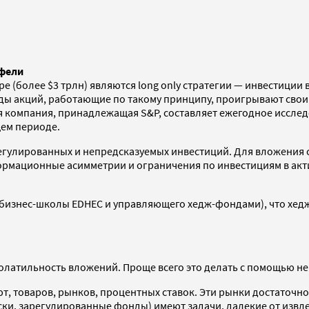
тфели
(более $3 трлн) являются long only стратегии — инвестиции 
ы акций, работающие по такому принципу, проигрывают своим
 компания, принадлежащая S&P, составляет ежегодное исследо
щем периоде.
 зарегулированных и непредсказуемых инвестиций. Для вложени
ормационные асимметрии и ограничения по инвестициям в акт
 бизнес-школы EDHEC и управляющего хедж-фондами), что хед
тильность вложений. Проще всего это делать с помощью нейтр
т, товаров, рынков, процентных ставок. Эти рынки достаточн
ски, зарегулированные фонды) имеют задачи, далекие от изв