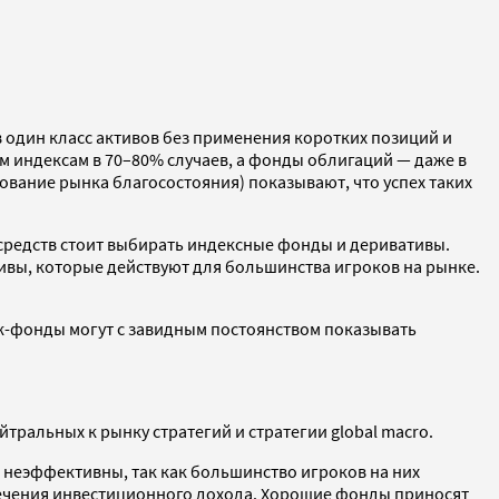
в один класс активов без применения коротких позиций и
 индексам в 70–80% случаев, а фонды облигаций — даже в
вание рынка благосостояния) показывают, что успех таких
я средств стоит выбирать индексные фонды и деривативы.
ивы, которые действуют для большинства игроков на рынке.
ж-фонды могут с завидным постоянством показывать
альных к рынку стратегий и стратегии global macro.
о неэффективны, так как большинство игроков на них
лечения инвестиционного дохода. Хорошие фонды приносят