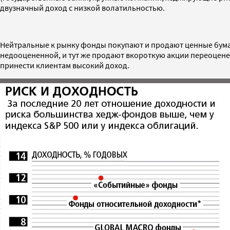
двузначный доход с низкой волатильностью.
Нейтральные к рынку фонды покупают и продают ценные бума
недооцененной, и тут же продают вкороткую акции переоцене
принести клиентам высокий доход.