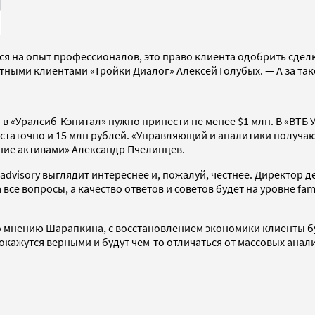
ся на опыт профессионалов, это право клиента одобрить сделк
тными клиентами «Тройки Диалог» Алексей Голубых. — А за так
 в «Уралсиб-Кэпитал» нужно принести не менее $1 млн. В «ВТБ У
У достаточно и 15 млн рублей. «Управляющий и аналитики получ
ние активами» Александр Пчелинцев.
 advisory выглядит интереснее и, пожалуй, честнее. Директор
се вопросы, а качество ответов и советов будет на уровне fami
о мнению Шарапкина, с восстановлением экономики клиенты бу
кажутся верными и будут чем-то отличаться от массовых анали