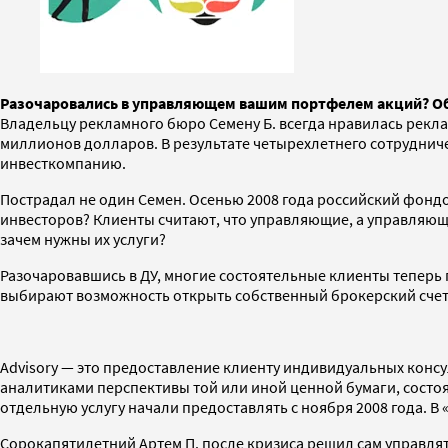
Разочаровались в управляющем вашим портфелем акций? Обр
Владельцу рекламного бюро Семену Б. всегда нравилась реклам
миллионов долларов. В результате четырехлетнего сотрудниче
инвесткомпанию.
Пострадал не один Семен. Осенью 2008 года российский фондов
инвесторов? Клиенты считают, что управляющие, а управляющи
зачем нужны их услуги?
Разочаровавшись в ДУ, многие состоятельные клиенты теперь 
выбирают возможность открыть собственный брокерский счет 
Advisory — это предоставление клиенту индивидуальных конс
аналитиками перспективы той или иной ценной бумаги, состоя
отдельную услугу начали предоставлять с ноября 2008 года. В
Сорокапятилетний Артем П. после кризиса решил сам управлят