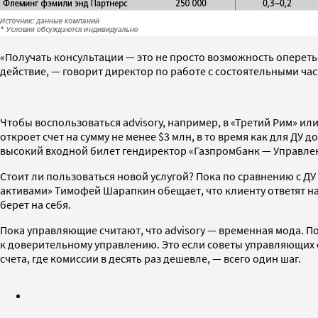
«Получать консультации — это не просто возможность опереть
действие, — говорит директор по работе с состоятельными час
Чтобы воспользоваться advisory, например, в «Третий Рим» или
откроет счет на сумму не менее $3 млн, в то время как для Д
высокий входной билет гендиректор «Газпромбанк — Управле
Стоит ли пользоваться новой услугой? Пока по сравнению с ДУ
активами» Тимофей Шарапкин обещает, что клиенту ответят на в
берет на себя.
Пока управляющие считают, что advisory — временная мода. П
к доверительному управлению. Это если советы управляющих о
счета, где комиссии в десять раз дешевле, — всего один шаг.