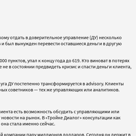
кому отдать в доверительное управление (ДУ) несколько
в и был вынужден перевести оставшиеся деньги в другую
 пунктов, упал к концу года до 619. Кто виноват в потерях
не в состоянии предвидеть кризис и спасти деньги клиента,
уга ДУ постепенно трансформируется в advisory. Клиенты
ных советников — тех же управляющих или аналитиков.
лиента есть возможность обсудить с управляющими или
 новости на рынок. В «Тройке Диалог» консультации как
 она стала именно сейчас.
ой компании пару миллионов долларов. Сегодня он держит в