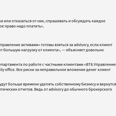
и или отказаться от них, спрашивать и обсуждать каждое
ое право надо платить».
правление активами» готовы взяться за advisory, если клиент
ают большую нагрузку от клиента», — объясняет довольно
 департамента по работе с частными клиентами «ВТБ Управление
ly office. Все риски за неправильное вложение денег клиент
дут больше времени уделять собственному бизнесу и вернутся
тических отчетов. Ведь от advisory до обычного брокерского