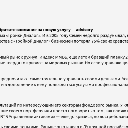
атите внимание на новую услугу — advisory
а «Тройки Диалог». И в 2005 году Семен недолго раздумывал, 
ства с «Тройкой Диалог» бизнесмен потерял 75% своих средст
ый рынок рухнул. Индекс ММВБ, еще летом бравший планку 2000
е твердят о кризисе на мировых рынках. Но если управляющие 
предпочитают самостоятельно управлять своими деньгами. Усл
и в дополнение к нему пользоваться услугами профессиональ
ультаций по интересующим его секторам фондового рынка. У к
ние своего портфеля или просто поговорить о том, как влияют
 «ВТБ Управление активами» — еще до кризиса, но востребована
ь своими деньгами. Раньше он отдавал в ДУ крупной российск