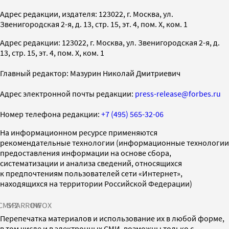
Адрес редакции, издателя: 123022, г. Москва, ул.
Звенигородская 2-я, д. 13, стр. 15, эт. 4, пом. X, ком. 1
Адрес редакции: 123022, г. Москва, ул. Звенигородская 2-я, д.
13, стр. 15, эт. 4, пом. X, ком. 1
Главный редактор: Мазурин Николай Дмитриевич
Адрес электронной почты редакции:
press-release@forbes.ru
Номер телефона редакции:
+7 (495) 565-32-06
На информационном ресурсе применяются
рекомендательные технологии (информационные технологии
предоставления информации на основе сбора,
систематизации и анализа сведений, относящихся
к предпочтениям пользователей сети «Интернет»,
находящихся на территории Российской Федерации)
СМИ2
SPARROW
INFOX
Перепечатка материалов и использование их в любой форме,
в том числе и в электронных СМИ, возможны только с