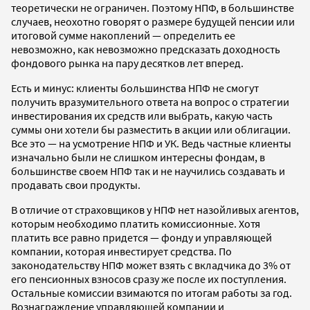
теоретически не ограничен. Поэтому НПФ, в большинстве
случаев, неохотно говорят о размере будущей пенсии или
итоговой сумме накоплений — определить ее
невозможно, как невозможно предсказать доходность
фондового рынка на пару десятков лет вперед.
Есть и минус: клиенты большинства НПФ не смогут
получить вразумительного ответа на вопрос о стратегии
инвестирования их средств или выбрать, какую часть
суммы они хотели бы разместить в акции или облигации.
Все это — на усмотрение НПФ и УК. Ведь частные клиенты
изначально были не слишком интересны фондам, в
большинстве своем НПФ так и не научились создавать и
продавать свои продукты.
В отличие от страховщиков у НПФ нет назойливых агентов,
которым необходимо платить комиссионные. Хотя
платить все равно придется — фонду и управляющей
компании, которая инвестирует средства. По
законодательству НПФ может взять с вкладчика до 3% от
его пенсионных взносов сразу же после их поступления.
Остальные комиссии взимаются по итогам работы за год.
Вознаграждение управляющей компании и