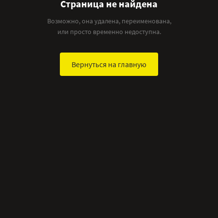
Страница не найдена
Возможно, она удалена, переименована,
или просто временно недоступна.
Вернуться на главную