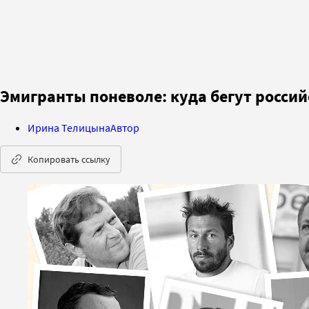
Эмигранты поневоле: куда бегут росси
Ирина Телицына
Автор
Копировать ссылку