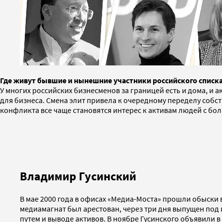
Где живут бывшие и нынешние участники российского списка
У многих российских бизнесменов за границей есть и дома, и 
для бизнеса. Смена элит привела к очередному переделу собс
конфликта все чаще становятся интерес к активам людей с б
Владимир Гусинский
В мае 2000 года в офисах «Медиа-Моста» прошли обыски 
медиамагнат был арестован, через три дня выпущен под 
путем и выводе активов. В ноябре Гусинского объявили в