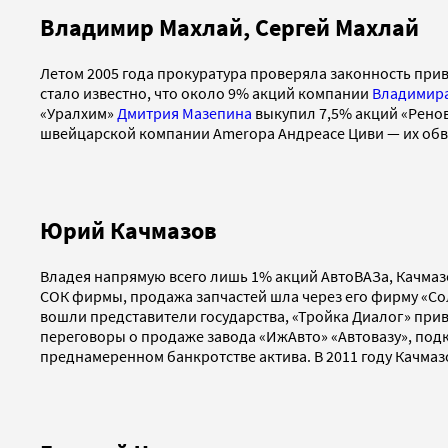
Владимир Махлай, Сергей Махлай
Летом 2005 года прокуратура проверяла законность прив
стало известно, что около 9% акций компании
Владимира
«Уралхим»
Дмитрия Мазепина
выкупил 7,5% акций «Ренов
швейцарской компании Ameropa Андреасе Циви — их обви
Юрий Качмазов
Владея напрямую всего лишь 1% акций АвтоВАЗа, Качма
СОК фирмы, продажа запчастей шла через его фирму «Сол
вошли представители государства, «Тройка Диалог» приве
переговоры о продаже завода «ИжАвто» «Автовазу», под
преднамеренном банкротстве актива. В 2011 году Качмаз