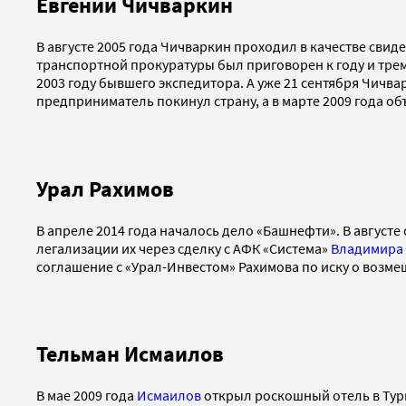
Евгений Чичваркин
В августе 2005 года Чичваркин проходил в качестве свид
транспортной прокуратуры был приговорен к году и трем
2003 году бывшего экспедитора. А уже 21 сентября Чичв
предприниматель покинул страну, а в марте 2009 года о
Урал Рахимов
В апреле 2014 года началось дело «Башнефти». В август
легализации их через сделку с АФК «Система»
Владимира
соглашение с «Урал-Инвестом» Рахимова по иску о возме
Тельман Исмаилов
В мае 2009 года
Исмаилов
открыл роскошный отель в Турц