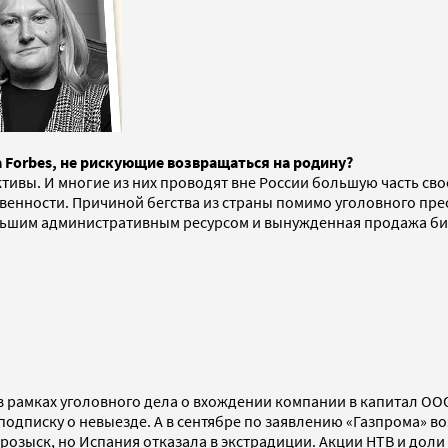
 Forbes, не рискующие возвращаться на родину?
активы. И многие из них проводят вне России большую часть св
твенности. Причиной бегства из страны помимо уголовного пр
ольшим административным ресурсом и вынужденная продажа би
в рамках уголовного дела о вхождении компании в капитал ООО 
подписку о невыезде. А в сентябре по заявлению «Газпрома» 
 розыск, но Испания отказала в экстрадиции. Акции НТВ и дол