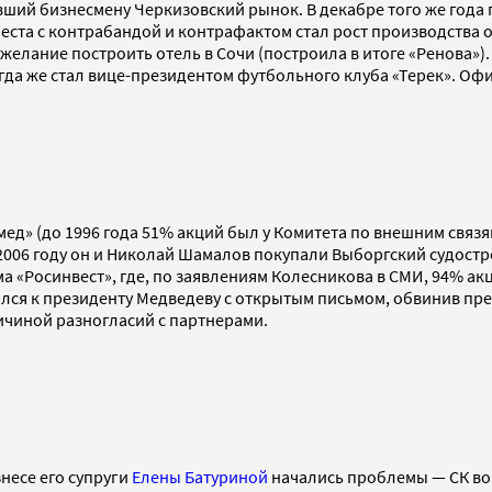
ий бизнесмену Черкизовский рынок. В декабре того же года 
еста с контрабандой и контрафактом стал рост производства 
елание построить отель в Сочи (построила в итоге «Ренова»). 
гда же стал вице-президентом футбольного клуба «Терек». Оф
ед» (до 1996 года 51% акций был у Комитета по внешним связя
2006 году он и Николай Шамалов покупали Выборгский судостр
а «Росинвест», где, по заявлениям Колесникова в СМИ, 94% акц
атился к президенту Медведеву с открытым письмом, обвинив пр
ричиной разногласий с партнерами.
несе его супруги
Елены Батуриной
начались проблемы — СК во