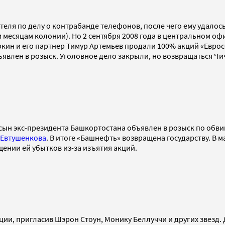
етеля по делу о контрабанде телефонов, после чего ему удало
 месяцам колонии). Но 2 сентября 2008 года в центральном офи
аркин и его партнер Тимур Артемьев продали 100% акций «Евр
бъявлен в розыск. Уголовное дело закрыли, но возвращаться Чи
е сын экс-президента Башкортостана объявлен в розыск по об
 Евтушенкова
. В итоге «Башнефть» возвращена государству. В 
щении ей убытков из-за изъятия акций.
ии, пригласив Шэрон Стоун, Монику Беллуччи и других звезд. Д