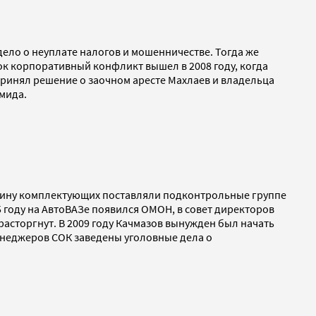
дело о неуплате налогов и мошенничестве. Тогда же
ток корпоративный конфликт вышел в 2008 году, когда
 принял решение о заочном аресте Махлаев и владельца
мида.
овину комплектующих поставляли подконтрольные группе
 году на АвтоВАЗе появился ОМОН, в совет директоров
расторгнут. В 2009 году Качмазов вынужден был начать
енеджеров СОК заведены уголовные дела о