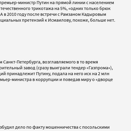
премьер-министр Путин на прямой линии с населением
отечественного трикотажа на 5%, «одних только брюк
А в 2010 году после встречи с Рамзаном Кадыровым
ициальных претензий к Исмаилову, похоже, больше нет.
м Санкт-Петербурга, возглавляемого в то время
оительный завод (сразу выиграли тендер «Газпрома»),
ий принадлежит Путину, подала на него иск на 2 млн
емьер-министра в коррупции и поведав миру о «дворце
збудил дело по факту мошенничества с посольскими