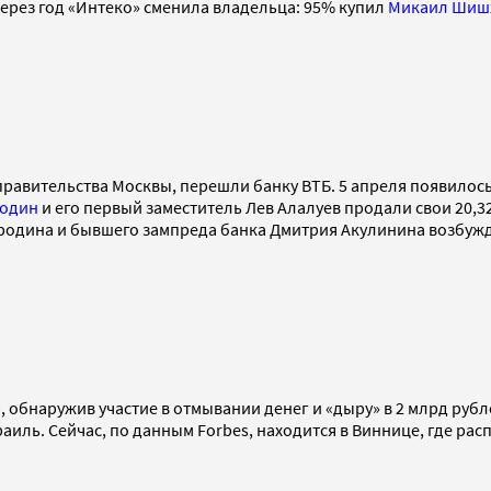
Через год «Интеко» сменила владельца: 95% купил
Микаил Шиш
 правительства Москвы, перешли банку ВТБ. 5 апреля появилос
один
и его первый заместитель Лев Алалуев продали свои 20,
ородина и бывшего зампреда банка Дмитрия Акулинина возбужд
, обнаружив участие в отмывании денег и «дыру» в 2 млрд руб
аиль. Сейчас, по данным Forbes, находится в Виннице, где рас