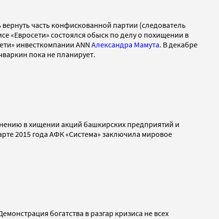
сь вернуть часть конфискованной партии (следователь
се «Евросети» состоялся обыск по делу о похищении в
осети» инвесткомпании ANN
Александра Мамута
. В декабре
чваркин пока не планирует.
винению в хищении акций башкирских предприятий и
марте 2015 года АФК «Система» заключила мировое
емонстрация богатства в разгар кризиса не всех