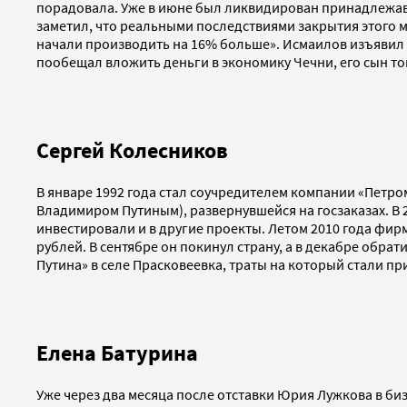
порадовала. Уже в июне был ликвидирован принадлежавш
заметил, что реальными последствиями закрытия этого м
начали производить на 16% больше». Исмаилов изъявил ж
пообещал вложить деньги в экономику Чечни, его сын то
Сергей Колесников
В январе 1992 года стал соучредителем компании «Петром
Владимиром Путиным), развернувшейся на госзаказах. В 
инвестировали и в другие проекты. Летом 2010 года фирм
рублей. В сентябре он покинул страну, а в декабре обр
Путина» в селе Прасковеевка, траты на который стали п
Елена Батурина
Уже через два месяца после отставки Юрия Лужкова в биз