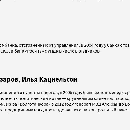
омбанка, отстраненных от управления. В 2004 году у банка о
СКО, и банк «РосИта» с УПДК в числе вкладчиков.
Азаров, Илья Кацнельсон
онении от уплаты налогов, в 2005 году бывших топ-менеджеро
в деле есть политический мотив — крупнейшим клиентом парох
м. Из-за «Волготанкера» в 2012 году генерал МВД Александр Б
н от предпринимателя, претендовавшего на контрольный пакет