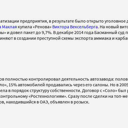
атизации предприятия, в результате было открыто уголовное 
 Махлая
купила «Ренова»
Виктора Вексельберга
. На новый ви
ы» и довел пакет до 9,7%. В декабре 2014 года Басманный суд
няют в создании преступной схемы экспорта аммиака и карба
зов полностью контролировал деятельность автозавода: пол
о», 15% автомобилей продавались через его салоны. Но в 2005
ла в порядок структуру собственности. Договор с «Соло» был 
контрольному «Ростехнологиям». Сразу после сделки на топ-м
ов, находившийся в ОАЭ, объявлен в розыск.