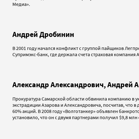
Медиа».
Андрей Дробинин
В 2001 году начался конфликт с группой пайщиков Легпр
Супримэкс-банк, где держала счета страховая компания А
Александр Алексан­дрович, Андрей 
Прокуратура Самарской области обвинила компанию в укл
экстрадиции Азарова и Александровича, посчитав, что 
60% акций. В 2008 году «Волготанкер» объявлен банкрото
установило, что он с двумя партнерами получил $9,8 мл