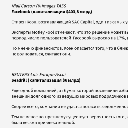
Niall Carson
·
PA Images
·
TASS
Facebook (капитализация $403,8 млрд)
Стивен Коэн, возглавляющий SAC Capital, один из самы
Эксперты Motley Fool отмечают, что это решение может в
период число пользователей Facebook выросло на 17%, до
По мнению финансистов, Коэн опасается того, что в бли
не волноваться, считают они.
REUTERS
·
Luis Enrique Ascui
Seadrill (капитализация $6 млрд)
Еще одной компанией, от бумаг которой поспешили избав
внешний долг одного из ведущих мировых подрядчиков в
Скорее всего, компании не удастся погасить задолженнос
Тем не менее по-прежнему существует вероятность того, ч
была весьма привлекательной.