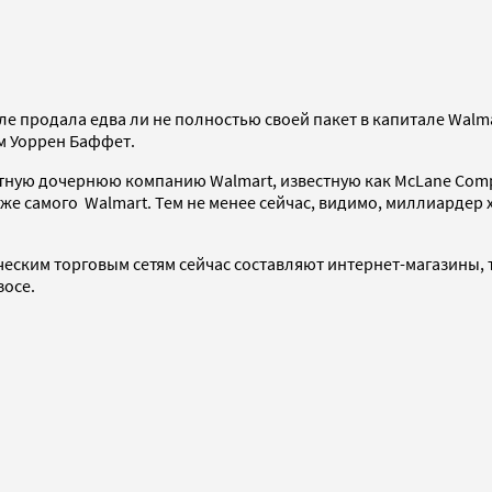
ле продала едва ли не полностью своей пакет в капитале Walm
ем Уоррен Баффет.
естную дочернюю компанию Walmart, известную как McLane Com
 уже самого Walmart. Тем не менее сейчас, видимо, миллиардер 
еским торговым сетям сейчас составляют интернет-магазины, т
зосе.