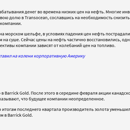
атывания денег во времена низких цен на нефть. Многие инвес
вою долю в Transocean, сославшись на необходимость снизить
 компании.
а морском шельфе, в условиях падения цен нефть пострадали 
 на суше. Сейчас цены на нефть частично восстановились, од
ктивы компании зависят от колебаний цен на топливо.
оставил на колени корпоративную Америку
в Barrick Gold. После этого в середине февраля акции канад
оказывают, что будущее компании неопределенное.
 итогам последнего квартала производитель золота уменьшил у
 в Barrick Gold.