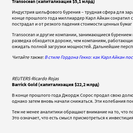
Transocean (капитализация $5,1 млрд)
Индустрия шельфового бурения – трудная сфера для зараб
конце прошлого года миллиардер Карл Айкан сократил с
пострадал и от резкого падения стоимости ценных бумаг
Transocean и другие компании, занимающиеся бурением н
разведка обходится дороже, чем компаниям, работающим
ожидать полной загрузки мощностей. Дальнейшие перспе
Читайте также:
В стиле Гордона Гекко: как Карл Айкан п
REUTERS
·
Ricardo Rojas
Barrick Gold
(капитализация $22,2 млрд)
В конце прошлого года Джордж Сорос продал свою долю 
однако затем вновь начали снижаться. Эти колебания п
Тем не менее аналитики обращают внимание на то, что по
Это означает, что есть смысл присмотреться к инвестициям