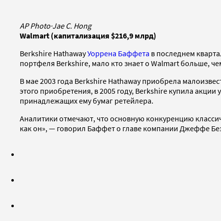
AP Photo
·
Jae C. Hong
Walmart (капитализация $216,9 млрд)
Berkshire Hathaway
Уоррена Баффета
в последнем кварта
портфеля Berkshire, мало кто знает о Walmart больше, ч
В мае 2003 года Berkshire Hathaway приобрела малоизв
этого приобретения, в 2005 году, Berkshire купила акции
принадлежащих ему бумаг ретейлера.
Аналитики отмечают, что основную конкуренцию классич
как он», — говорил Баффет о главе компании Джеффе Бе