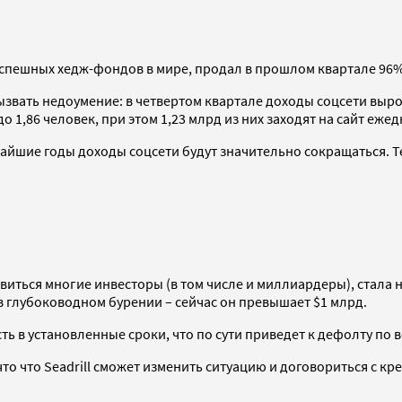
х успешных хедж-фондов в мире, продал в прошлом квартале 96
ызвать недоумение: в четвертом квартале доходы соцсети выросл
 1,86 человек, при этом 1,23 млрд из них заходят на сайт ежед
жайшие годы доходы соцсети будут значительно сокращаться. 
иться многие инвесторы (в том числе и миллиардеры), стала н
 глубоководном бурении – сейчас он превышает $1 млрд.
ть в установленные сроки, что по сути приведет к дефолту по
то что Seadrill сможет изменить ситуацию и договориться с кр