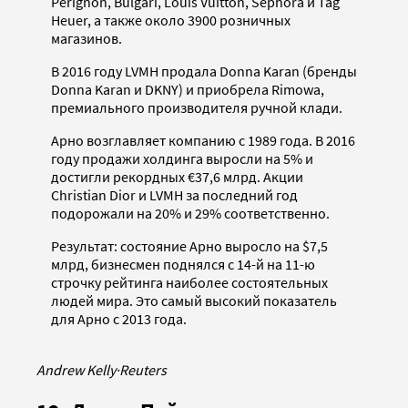
Perignon, Bulgari, Louis Vuitton, Sephora и Tag
Heuer, а также около 3900 розничных
магазинов.
В 2016 году LVMH продала Donna Karan (бренды
Donna Karan и DKNY) и приобрела Rimowa,
премиального производителя ручной клади.
Арно возглавляет компанию с 1989 года. В 2016
году продажи холдинга выросли на 5% и
достигли рекордных €37,6 млрд. Акции
Christian Dior и LVMH за последний год
подорожали на 20% и 29% соответственно.
Результат: состояние Арно выросло на $7,5
млрд, бизнесмен поднялся с 14-й на 11-ю
строчку рейтинга наиболее состоятельных
людей мира. Это самый высокий показатель
для Арно с 2013 года.
Andrew Kelly
·
Reuters