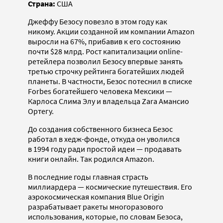
Страна:
США
Джеффу Безосу повезло в этом году как
никому. Акции созданной им компании Amazon
выросли на 67%, прибавив к его состоянию
почти $28 млрд. Рост капитализации online-
ретейлера позволил Безосу впервые занять
третью строчку рейтинга богатейших людей
планеты. В частности, Безос потеснил в списке
Forbes богатейшего человека Мексики —
Карлоса Слима Элу и владельца Zara Амансио
Ортегу.
До создания собственного бизнеса Безос
работал в хедж-фонде, откуда он уволился
в 1994 году ради простой идеи — продавать
книги онлайн. Так родился Amazon.
В последние годы главная страсть
миллиардера — космические путешествия. Его
аэрокосмическая компания Blue Origin
разрабатывает ракеты многоразового
использования, которые, по словам Безоса,