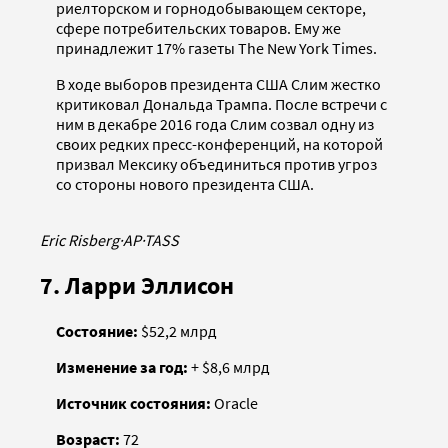
риелторском и горнодобывающем секторе,
сфере потребительских товаров. Ему же
принадлежит 17% газеты The New York Times.
В ходе выборов президента США Слим жестко
критиковал Дональда Трампа. После встречи с
ним в декабре 2016 года Слим созвал одну из
своих редких пресс-конференций, на которой
призвал Мексику объединиться против угроз
со стороны нового президента США.
Eric Risberg
·
AP
·
TASS
7. Ларри Эллисон
Состояние:
$52,2 млрд
Изменение за год:
+ $8,6 млрд
Источник состояния:
Oracle
Возраст:
72