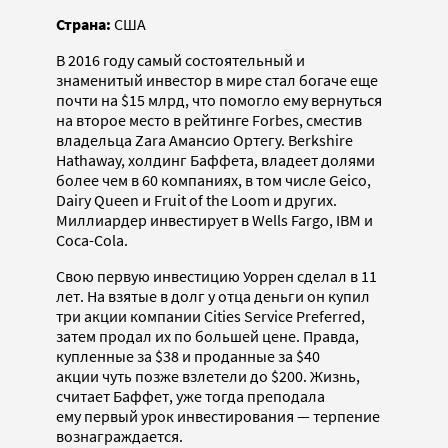
Страна:
США
В 2016 году самый состоятельный и
знаменитый инвестор в мире стал богаче еще
почти на $15 млрд, что помогло ему вернуться
на второе место в рейтинге Forbes, сместив
владельца Zara Амансио Ортегу. Berkshire
Hathaway, холдинг Баффета, владеет долями
более чем в 60 компаниях, в том числе Geico,
Dairy Queen и Fruit of the Loom и других.
Миллиардер инвестирует в Wells Fargo, IBM и
Coca-Cola.
Свою первую инвестицию Уоррен сделал в 11
лет. На взятые в долг у отца деньги он купил
три акции компании Cities Service Preferred,
затем продал их по большей цене. Правда,
купленные за $38 и проданные за $40
акции чуть позже взлетели до $200. Жизнь,
считает Баффет, уже тогда преподала
ему первый урок инвестирования — терпение
вознаграждается.