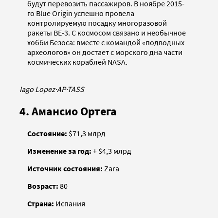
будут перевозить пассажиров. В ноябре 2015-
го Blue Origin успешно провела
контролируемую посадку многоразовой
ракеты BE-3. С космосом связано и необычное
хобби Безоса: вместе с командой «подводных
археологов» он достает с морского дна части
космических кораблей NASA.
Iago Lopez
·
AP
·
TASS
4. Амансио Ортега
Состояние:
$71,3 млрд
Изменение за год:
+ $4,3 млрд
Источник состояния:
Zara
Возраст:
80
Страна:
Испания