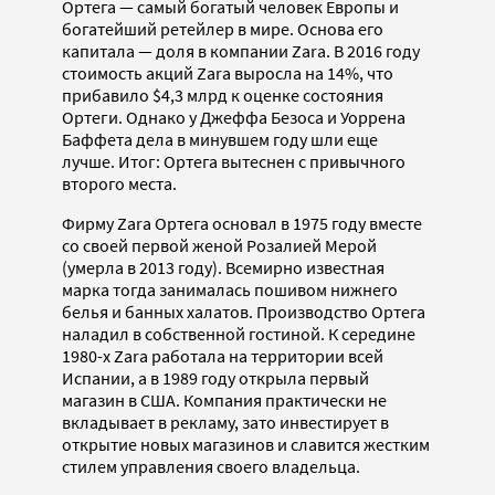
Ортега — самый богатый человек Европы и
богатейший ретейлер в мире. Основа его
капитала — доля в компании Zara. В 2016 году
стоимость акций Zara выросла на 14%, что
прибавило $4,3 млрд к оценке состояния
Ортеги. Однако у Джеффа Безоса и Уоррена
Баффета дела в минувшем году шли еще
лучше. Итог: Ортега вытеснен с привычного
второго места.
Фирму Zara Ортега основал в 1975 году вместе
со своей первой женой Розалией Мерой
(умерла в 2013 году). Всемирно известная
марка тогда занималась пошивом нижнего
белья и банных халатов. Производство Ортега
наладил в собственной гостиной. К середине
1980-х Zara работала на территории всей
Испании, а в 1989 году открыла первый
магазин в США. Компания практически не
вкладывает в рекламу, зато инвестирует в
открытие новых магазинов и славится жестким
стилем управления своего владельца.