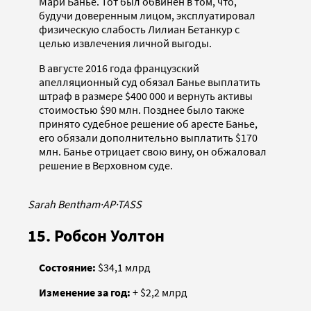
Мари Банье. Тот был обвинен в том, что,
будучи доверенным лицом, эксплуатировал
физическую слабость Лилиан Бетанкур с
целью извлечения личной выгоды.
В августе 2016 года французский
апелляционный суд обязал Банье выплатить
штраф в размере $400 000 и вернуть активы
стоимостью $90 млн. Позднее было также
принято судебное решение об аресте Банье,
его обязали дополнительно выплатить $170
млн. Банье отрицает свою вину, он обжаловал
решение в Верховном суде.
Sarah Bentham
·
AP
·
TASS
15. Робсон Уолтон
Состояние:
$34,1 млрд
Изменение за год:
+ $2,2 млрд