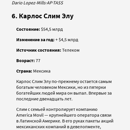
Dario Lopez-Mills
·
AP
·
TASS
6. Карлос Слим Элу
Состояние:
$54,5 млрд
Изменение за год:
+ $4,5 млрд
Источник состояния:
Телеком
Возраст:
77
Страна:
Мексика
Карлос Слим Элу по-прежнему остается самым
богатым человеком Мексики, но из пятерки
богатейших людей мира он выпал. Впервые за
последние двенадцать лет.
Слим с семьей контролирует компанию
America Movil — крупнейшего оператора связи
в Латинской Америке. В его руках пакеты акций
мексиканских компаний в девелопменте,