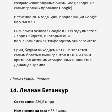
создало «злополучные очки» Google (один из
самых громких провалов Google).
В течение 2016 года Брин продал акции Google
на $760 млн.
Бизнесмен основал Google в 1998 году вместе с
Ларри Пейджем, с которым они
познакомились в Стэнфордском университете.
Брин, будучи выходцем из СССР, является
самым богатым иммигрантом в США и ярым
критиком антииммиграционных инициатив
Дональда Трампа.
Charles Platiau
·
Reuters
14. Лилиан Бетанкур
Состояние:
$39,5 млрд
Изменение за год:
+ $3,4 млрд