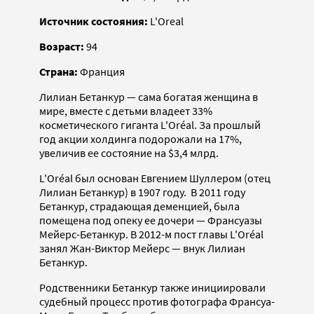
Источник состояния:
L'Oreal
Возраст:
94
Страна:
Франция
Лилиан Бетанкур — сама богатая женщина в
мире, вместе с детьми владеет 33%
косметического гиганта L'Oréal. За прошлый
год акции холдинга подорожали на 17%,
увеличив ее состояние на $3,4 млрд.
L'Oréal был основан Евгением Шуллером (отец
Лилиан Бетанкур) в 1907 году. В 2011 году
Бетанкур, страдающая деменцией, была
помещена под опеку ее дочери — Франсуазы
Мейерс-Бетанкур. В 2012-м пост главы L'Oréal
занял Жан-Виктор Мейерс — внук Лилиан
Бетанкур.
Родственники Бетанкур также инициировали
судебный процесс против фотографа Франсуа-