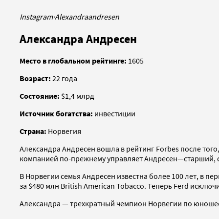
Instagram
·
Alexandraandresen
Александра Андресен
Место в глобальном рейтинге:
1605
Возраст:
22 года
Состояние:
$1,4 млрд
Источник богатства:
инвестиции
Страна:
Норвегия
Александра Андресен вошла в рейтинг Forbes после того,
компанией по-прежнему управляет Андресен—старший, со
В Норвегии семья Андресен известна более 100 лет, в п
за $480 млн British American Tobacco. Теперь Ferd искл
Александра — трехкратный чемпион Норвегии по юношес