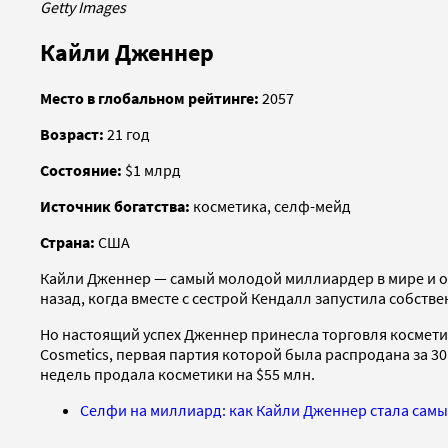
Getty Images
Кайли Дженнер
Место в глобальном рейтинге:
2057
Возраст:
21 год
Состояние:
$1 млрд
Источник богатства:
косметика, селф-мейд
Страна:
США
Кайли Дженнер — самый молодой миллиардер в мире и од
назад, когда вместе с сестрой Кендалл запустила собст
Но настоящий успех Дженнер принесла торговля косметич
Cosmetics, первая партия которой была распродана за 30 
недель продала косметики на $55 млн.
Селфи на миллиард: как Кайли Дженнер стала самы