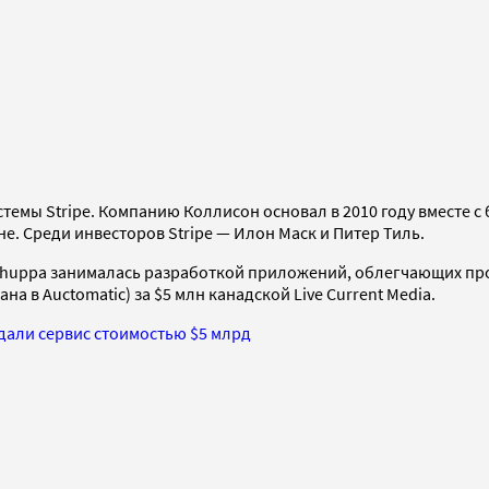
емы Stripe. Компанию Коллисон основал в 2010 году вместе с
е. Среди инвесторов Stripe — Илон Маск и Питер Тиль.
Shuppa занималась разработкой приложений, облегчающих проце
в Auctomatic) за $5 млн канадской Live Current Media.
дали сервис стоимостью $5 млрд