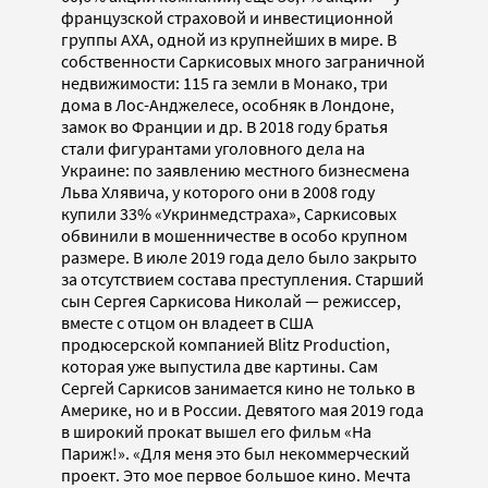
французской страховой и инвестиционной
группы AXA, одной из крупнейших в мире. В
собственности Саркисовых много заграничной
недвижимости: 115 га земли в Монако, три
дома в Лос-Анджелесе, особняк в Лондоне,
замок во Франции и др. В 2018 году братья
стали фигурантами уголовного дела на
Украине: по заявлению местного бизнесмена
Льва Хлявича, у которого они в 2008 году
купили 33% «Укринмедстраха», Саркисовых
обвинили в мошенничестве в особо крупном
размере. В июле 2019 года дело было закрыто
за отсутствием состава преступления. Старший
сын Сергея Саркисова Николай — режиссер,
вместе с отцом он владеет в США
продюсерской компанией Blitz Production,
которая уже выпустила две картины. Сам
Сергей Саркисов занимается кино не только в
Америке, но и в России. Девятого мая 2019 года
в широкий прокат вышел его фильм «На
Париж!». «Для меня это был некоммерческий
проект. Это мое первое большое кино. Мечта