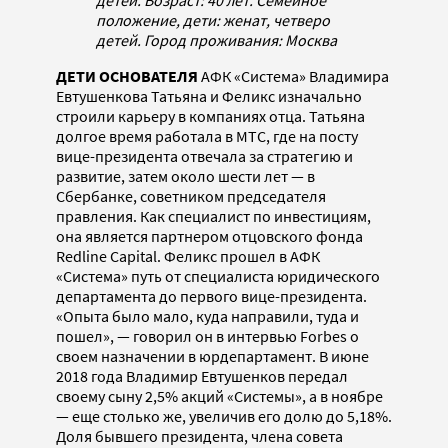
положение, дети: женат, четверо
детей. Город проживания: Москва
ДЕТИ ОСНОВАТЕЛЯ
АФК «Система» Владимира
Евтушенкова Татьяна и Феликс изначально
строили карьеру в компаниях отца. Татьяна
долгое время работала в МТС, где на посту
вице-президента отвечала за стратегию и
развитие, затем около шести лет — в
Сбербанке, советником председателя
правления. Как специалист по инвестициям,
она является партнером отцовского фонда
Redline Capital. Феликс прошел в АФК
«Система» путь от специалиста юридического
департамента до первого вице-президента.
«Опыта было мало, куда направили, туда и
пошел», — говорил он в интервью Forbes о
своем назначении в юрдепартамент. В июне
2018 года Владимир Евтушенков передал
своему сыну 2,5% акций «Системы», а в ноябре
— еще столько же, увеличив его долю до 5,18%.
Доля бывшего президента, члена совета