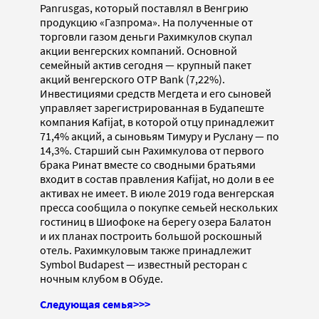
Panrusgas, который поставлял в Венгрию
продукцию «Газпрома». На полученные от
торговли газом деньги Рахимкулов скупал
акции венгерских компаний. Основной
семейный актив сегодня — крупный пакет
акций венгерского OTP Bank (7,22%).
Инвестициями средств Мегдета и его сыновей
управляет зарегистрированная в Будапеште
компания Kafijat, в которой отцу принадлежит
71,4% акций, а сыновьям Тимуру и Руслану — по
14,3%. Старший сын Рахимкулова от первого
брака Ринат вместе со сводными братьями
входит в состав правления Kafijat, но доли в ее
активах не имеет. В июле 2019 года венгерская
пресса сообщила о покупке семьей нескольких
гостиниц в Шиофоке на берегу озера Балатон
и их планах построить большой роскошный
отель. Рахимкуловым также принадлежит
Symbol Budapest — известный ресторан с
ночным клубом в Обуде.
Следующая семья>>>