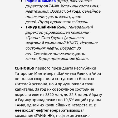
Радик Шаймиев
(брат), член совета
директоров ТАИФ. Источник состояния:
нефтехимия. Возраст: 54 года. Семейное
положение, дети: женат, двое
детей. Город проживания: Казань
Тимур Шаймиев
(сын), генеральный
директор управляющей компании
«Гранат-Стан Групп» (управляет
нефтяной компанией МНКТ). Источник
состояния: нефть. Возраст: 30
лет. Семейное положение, дети:
женат. Город проживания: Казань
СЫНОВЬЯ
первого президента Республики
Татарстан Минтимера Шаймиева Радик и Айрат
не только сохранили статус самых богатых
жителей региона, но и приумножили свои
капиталы. За год их совокупное состояние
выросло еще на $320 млн, до $2,8 млрд. Айрату
и Радику принадлежит по 19,5% акций группы
ТАИФ, одной из крупнейших в Татарстане. В
нее входят нефтеперерабатывающая
компания «ТАИФ-НК», нефтехимические