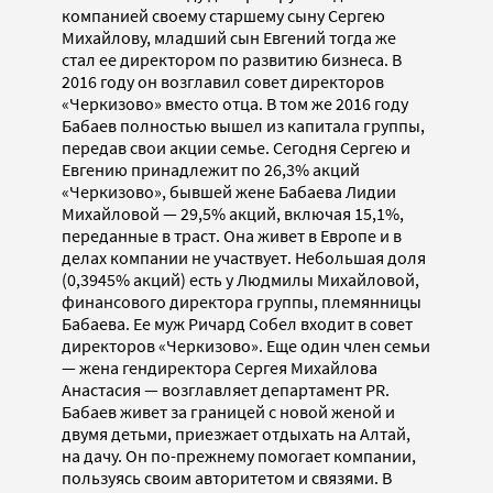
компанией своему старшему сыну Сергею
Михайлову, младший сын Евгений тогда же
стал ее директором по развитию бизнеса. В
2016 году он возглавил совет директоров
«Черкизово» вместо отца. В том же 2016 году
Бабаев полностью вышел из капитала группы,
передав свои акции семье. Сегодня Сергею и
Евгению принадлежит по 26,3% акций
«Черкизово», бывшей жене Бабаева Лидии
Михайловой — 29,5% акций, включая 15,1%,
переданные в траст. Она живет в Европе и в
делах компании не участвует. Небольшая доля
(0,3945% акций) есть у Людмилы Михайловой,
финансового директора группы, племянницы
Бабаева. Ее муж Ричард Собел входит в совет
директоров «Черкизово». Еще один член семьи
— жена гендиректора Сергея Михайлова
Анастасия — возглавляет департамент PR.
Бабаев живет за границей с новой женой и
двумя детьми, приезжает отдыхать на Алтай,
на дачу. Он по-прежнему помогает компании,
пользуясь своим авторитетом и связями. В