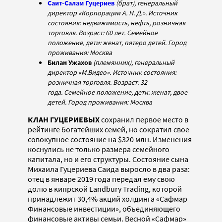
Саит-Салам Гуцериев
(брат), генеральный
директор «Корпорации А. Н. Д.». Источник
состояния: недвижимость, нефть, розничная
торговля. Возраст: 60 лет. Семейное
положение, дети: женат, пятеро детей. Город
проживания: Москва
Билан Ужахов
(племянник), генеральный
директор «М.Видео». Источник состояния:
розничная торговля. Возраст: 32
года. Семейное положение, дети: женат, двое
детей. Город проживания: Москва
КЛАН ГУЦЕРИЕВЫХ
сохранил первое место в
рейтинге богатейших семей, но сократил свое
совокупное состояние на $320 млн. Изменения
коснулись не только размера семейного
капитала, но и его структуры. Состояние сына
Михаила Гуцериева Саида выросло в два раза:
отец в январе 2019 года передал ему свою
долю в кипрской Landbury Trading, которой
принадлежит 30,4% акций холдинга «Сафмар
Финансовые инвестиции», объединяющего
финансовые активы семьи. Весной «Сафмар»