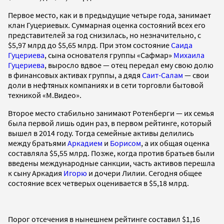
Первое место, как и в предыдущие четыре года, занимает
клан Гуцериевых. Суммарная оценка состояний всех его
представителей за год снизилась, но незначительно, с
$5,97 млрд до $5,65 млрд. При этом состояние
Саида
Гуцериева
, сына основателя группы «Сафмар»
Михаила
Гуцериева
, выросло вдвое — отец передал ему свою долю
в финансовых активах группы, а дядя
Саит-Салам
— свои
доли в нефтяных компаниях и в сети торговли бытовой
техникой «М.Видео».
Второе место стабильно занимают Ротенберги — их семья
была первой лишь один раз, в первом рейтинге, который
вышел в 2014 году. Тогда семейные активы делились
между братьями
Аркадием
и
Борисом
, а их общая оценка
составляла $5,55 млрд. Позже, когда против братьев были
введены международные санкции, часть активов перешла
к сыну Аркадия
Игорю
и дочери Лилии. Сегодня общее
состояние всех четверых оценивается в $5,18 млрд.
Порог отсечения в нынешнем рейтинге составил $1,16