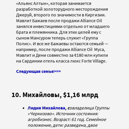
«Альянс Алтын», которая занимается
разработкой золоторудного месторождения
Джеруй, второго по значимости в Киргизии.
Мавлит Бажаев после продажи Alliance Oil
занялся инвестициями отдельно от младшего
брата и племянника. Для этих целей ему с
сыном Мансуром теперь служит «Группа
Полис». И все же Бажаевы остаются семьей —
например, после продажи Alliance Oil Муса,
Мавлит и Дени совместно за €180 млн купили
на Сардинии отель класса люкс Forte Village.
Следующая семья>>>
10. Михайловы, $1,16 млрд
Лидия Михайлова
,
с
овладелица Группы
«Черкизово». Источник состояния:
агробизнес. Возраст: 61 год. Семейное
положение, дети: разведена, двое