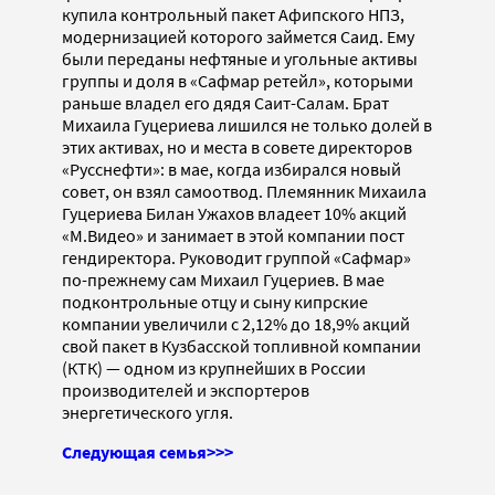
купила контрольный пакет Афипского НПЗ,
модернизацией которого займется Саид. Ему
были переданы нефтяные и угольные активы
группы и доля в «Сафмар ретейл», которыми
раньше владел его дядя Саит-Салам. Брат
Михаила Гуцериева лишился не только долей в
этих активах, но и места в совете директоров
«Русснефти»: в мае, когда избирался новый
совет, он взял самоотвод. Племянник Михаила
Гуцериева Билан Ужахов владеет 10% акций
«М.Видео» и занимает в этой компании пост
гендиректора. Руководит группой «Сафмар»
по-прежнему сам Михаил Гуцериев. В мае
подконтрольные отцу и сыну кипрские
компании увеличили с 2,12% до 18,9% акций
свой пакет в Кузбасской топливной компании
(КТК) — одном из крупнейших в России
производителей и экспортеров
энергетического угля.
Следующая семья>>>