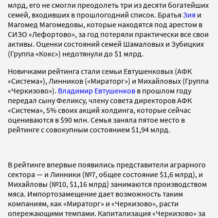
млрд, его не смогли преодолеть три из десяти богатейших
семей, входивших в прошлогодний список. Братья
Зия
и
Магомед Магомедовы, которые находятся под арестом в
СИЗО «Лефортово», за год потеряли практически все свои
активы. Оценки состояний семей Шамаловых и Зубицких
(Группа «Кокс») недотянули до $1 млрд.
Новичками рейтинга стали семьи Евтушенковых (АФК
«Система»), Линников («Мираторг») и Михайловых (Группа
«Черкизово»).
Владимир Евтушенков
в прошлом году
передал сыну Феликсу, члену совета директоров АФК
«Система», 5% своих акций холдинга, которые сейчас
оцениваются в $90 млн. Семья заняла пятое место в
рейтинге с совокупным состоянием $1,94 млрд.
В рейтинге впервые появились представители аграрного
сектора — и Линники (№7, общее состояние $1,6 млрд), и
Михайловы (№10, $1,16 млрд) занимаются производством
мяса. Импортозамещение дает возможность таким
компаниям, как «Мираторг» и «Черкизово», расти
опережающими темпами. Капитализация «Черкизово» за