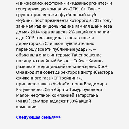
«Нижнекамскнефтехим» и «Казаньоргсинтез» и
генерирующая компания «ТГК-16». Также
группе принадлежит футбольный клуб
«Рубин», пост президента которого в 2017 году
занимал Радик. Дочь Радика Камиля Шаймиева
до мая 2014 года владела 2% акций компании,
а до 2015 года входила в состав совета
директоров. «Слишком чувствительно
переношу все эти публичные удары», —
объясняла она в интервью Tatler решение
покинуть семейный бизнес. Сейчас Камиля
развивает медицинский онлайн-сервис Doc+.
Она входит в совет директоров дистрибьютора
сжиженного газа «СГ-Трейдинг»,
принадлежащего АФК «Система» Владимира
Евтушенкова. Сын Айрата Тимур руководит
Малой нефтяной компанией Татарстана
(МНКТ), ему принадлежит 30% акций
компании.
Следующая семья>>>