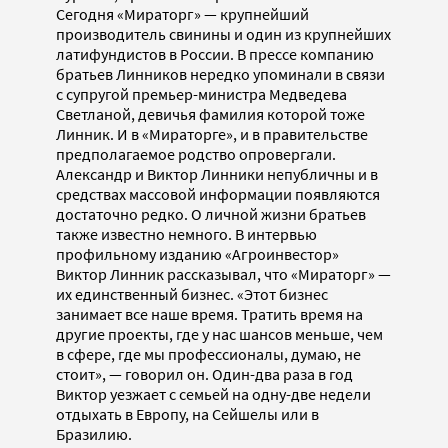
Сегодня «Мираторг» — крупнейший
производитель свинины и один из крупнейших
латифундистов в России. В прессе компанию
братьев Линников нередко упоминали в связи
с супругой премьер-министра Медведева
Светланой, девичья фамилия которой тоже
Линник. И в «Мираторге», и в правительстве
предполагаемое родство опровергали.
Александр и Виктор Линники непубличны и в
средствах массовой информации появляются
достаточно редко. О личной жизни братьев
также известно немного. В интервью
профильному изданию «Агроинвестор»
Виктор Линник рассказывал, что «Мираторг» —
их единственный бизнес. «Этот бизнес
занимает все наше время. Тратить время на
другие проекты, где у нас шансов меньше, чем
в сфере, где мы профессионалы, думаю, не
стоит», — говорил он. Один-два раза в год
Виктор уезжает с семьей на одну-две недели
отдыхать в Европу, на Сейшелы или в
Бразилию.