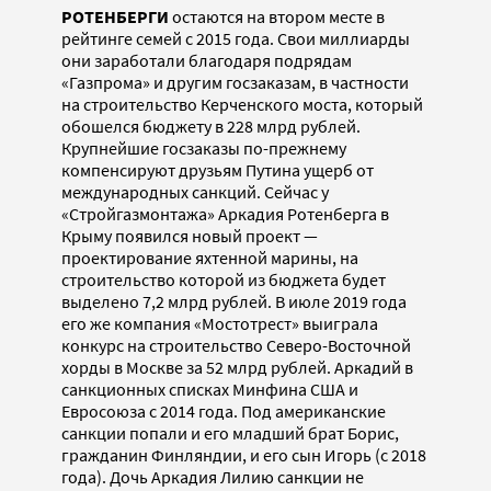
РОТЕНБЕРГИ
остаются на втором месте в
рейтинге семей с 2015 года. Свои миллиарды
они заработали благодаря подрядам
«Газпрома» и другим госзаказам, в частности
на строительство Керченского моста, который
обошелся бюджету в 228 млрд рублей.
Крупнейшие госзаказы по-прежнему
компенсируют друзьям Путина ущерб от
международных санкций. Сейчас у
«Стройгазмонтажа» Аркадия Ротенберга в
Крыму появился новый проект —
проектирование яхтенной марины, на
строительство которой из бюджета будет
выделено 7,2 млрд рублей. В июле 2019 года
его же компания «Мостотрест» выиграла
конкурс на строительство Северо-Восточной
хорды в Москве за 52 млрд рублей. Аркадий в
санкционных списках Минфина США и
Евросоюза с 2014 года. Под американские
санкции попали и его младший брат Борис,
гражданин Финляндии, и его сын Игорь (с 2018
года). Дочь Аркадия Лилию санкции не