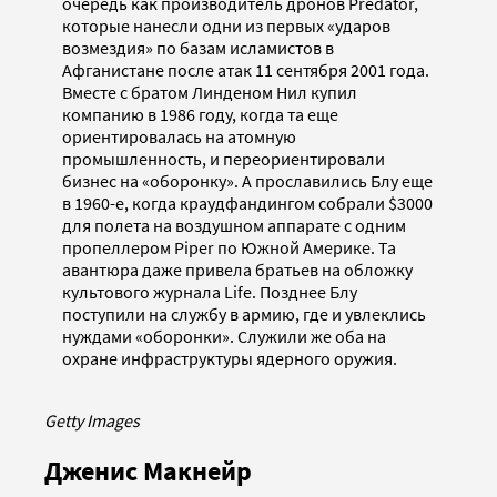
очередь как производитель дронов Predator,
которые нанесли одни из первых «ударов
возмездия» по базам исламистов в
Афганистане после атак 11 сентября 2001 года.
Вместе с братом Линденом Нил купил
компанию в 1986 году, когда та еще
ориентировалась на атомную
промышленность, и переориентировали
бизнес на «оборонку». А прославились Блу еще
в 1960-е, когда краудфандингом собрали $3000
для полета на воздушном аппарате с одним
пропеллером Piper по Южной Америке. Та
авантюра даже привела братьев на обложку
культового журнала Life. Позднее Блу
поступили на службу в армию, где и увлеклись
нуждами «оборонки». Служили же оба на
охране инфраструктуры ядерного оружия.
Getty Images
Дженис Макнейр