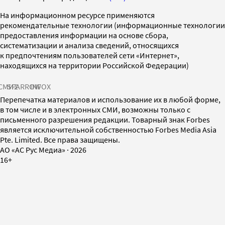
На информационном ресурсе применяются
рекомендательные технологии (информационные технологии
предоставления информации на основе сбора,
систематизации и анализа сведений, относящихся
к предпочтениям пользователей сети «Интернет»,
находящихся на территории Российской Федерации)
СМИ2
SPARROW
INFOX
Перепечатка материалов и использование их в любой форме,
в том числе и в электронных СМИ, возможны только с
письменного разрешения редакции. Товарный знак Forbes
является исключительной собственностью Forbes Media Asia
Pte. Limited. Все права защищены.
AO «АС Рус Медиа»
·
2026
16+