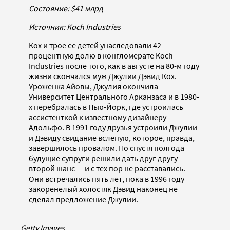
Состояние: $41 млрд
Источник: Koch Industries
Кох и трое ее детей унаследовали 42-
процентную долю в конгломерате Koch
Industries после того, как в августе на 80-м году
жизни скончался муж Джулии Дэвид Кох.
Уроженка Айовы, Джулия окончила
Университет Центрального Арканзаса и в 1980-
х перебралась в Нью-Йорк, где устроилась
ассистенткой к известному дизайнеру
Адольфо. В 1991 году друзья устроили Джулии
и Дэвиду свидание вслепую, которое, правда,
завершилось провалом. Но спустя полгода
будущие супруги решили дать друг другу
второй шанс — и с тех пор не расставались.
Они встречались пять лет, пока в 1996 году
закоренелый холостяк Дэвид наконец не
сделал предложение Джулии.
Getty Images