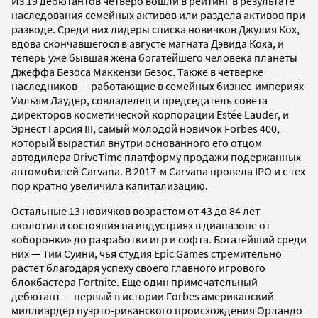
Из 19 дебютантов четверо вошли в рейтинг в результате
наследования семейных активов или раздела активов при
разводе. Среди них лидеры списка новичков Джулия Кох,
вдова скончавшегося в августе магната Дэвида Коха, и
теперь уже бывшая жена богатейшего человека планеты
Джеффа Безоса Маккензи Безос. Также в четверке
наследников — работающие в семейных бизнес-империях
Уильям Лаудер, совладелец и председатель совета
директоров косметической корпорации Estée Lauder, и
Эрнест Гарсия III, самый молодой новичок Forbes 400,
который вырастил внутри основанного его отцом
автодилера DriveTime платформу продажи подержанных
автомобилей Carvana. В 2017-м Carvana провела IPO и с тех
пор кратно увеличила капитализацию.
Остальные 13 новичков возрастом от 43 до 84 лет
сколотили состояния на индустриях в диапазоне от
«оборонки» до разработки игр и софта. Богатейший среди
них — Тим Суини, чья студия Epic Games стремительно
растет благодаря успеху своего главного игрового
блокбастера Fortnite. Еще один примечательный
дебютант — первый в истории Forbes американский
миллиардер пуэрто-риканского происхождения Орландо