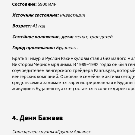
Состояние:
$900 млн
Источник состояния:
инвестиции
Возраст:
41 год
Семейное положение, дети:
женат, трое детей
Город проживания:
Будапешт.
Братья Тимур и Руслан Рахимкуловы стали без малого ми
Виктором Черномырдиным. В 1989–1992 годах он был ген
соучредителем венгерского трейдера Panrusgas, которы
венгерских компаний. Основные семейные активы сегодн
средств семьи занимается зарегистрированная в Будапеш
живущие в Будапеште, а отец остается в совете директор
4. Дени Бажаев
Совладелец группы «Группы Альянс»