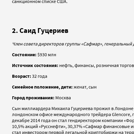
санкционном списке США.
2. Саид Гуцериев
Член совета директоров группы «Сафмар», генеральный 
Состояние:
$930 млн
Источник состояния:
нефть, финансы, розничная торго
Возраст:
32 года
Семейное положение, дети:
женат, сын
Город проживания:
Москва
Сын миллиардера Михаила Гуцериева прожил в Лондоне 17 
лондонском офисе международного трейдера Glencore, гд
декабре 2014 года он стал гендиректором компании «Фо
10,5% акций «Русснефти», 30,37% «Сафмар финансовые и
стал инвестором первой легальной криптобиржи на терр