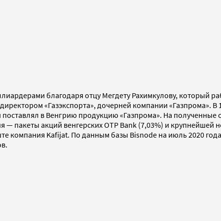
ллиардерами благодаря отцу Мегдету Рахимкулову, который ра
директором «Газэкспорта», дочерней компании «Газпрома». В 
й поставлял в Венгрию продукцию «Газпрома». На полученные о
я — пакеты акций венгерских OTP Bank (7,03%) и крупнейшей 
те компания Kafijat. По данным базы Bisnode на июль 2020 го
ов.