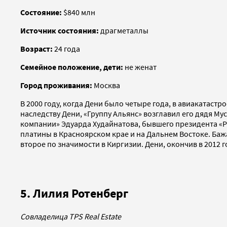
Состояние:
$840 млн
Источник состояния:
драгметаллы
Возраст:
24 года
Семейное положение, дети:
не женат
Город проживания:
Москва
В 2000 году, когда Дени было четыре года, в авиакатаст
наследству Дени, «Группу Альянс» возглавил его дядя М
компании» Эдуарда Худайнатова, бывшего президента «
платины в Красноярском крае и на Дальнем Востоке. Ба
второе по значимости в Киргизии. Дени, окончив в 2012
5. Лилия Ротенберг
Совладелица TPS Real Estate