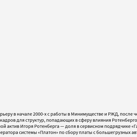
ьеру в начале 2000-х с работы в Минимуществе и РЖД, после че
адров для структур, попадающих в сферу влияния Ротенберг
ной актив Игоря Ротенберга — доля в сервисном подрядчике «
ратора системы «Платон» по сбору платы с большегрузных авт