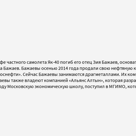
рофе частного самолета Як-40 погиб его отец Зия Бажаев, основ
уса Бажаев. Бажаевы осенью 2014 года продали свою нефтяную 
Роснефти». Сейчас Бажаевы занимаются драгметаллами. Их ко
жаевы также владеют компанией «Альянс Алтын», которая раз
 году Московскую экономическую школу, поступил в МГИМО, кото