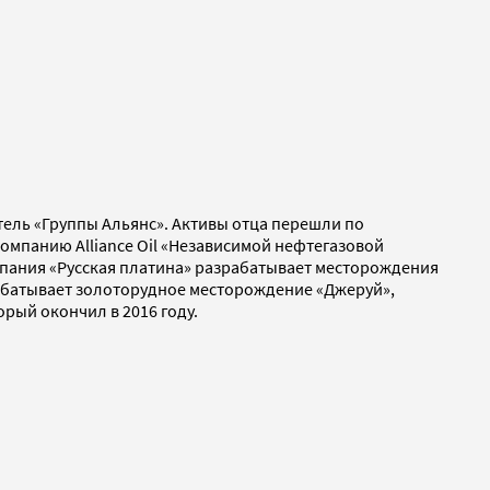
атель «Группы Альянс». Активы отца перешли по
компанию Alliance Oil «Независимой нефтегазовой
мпания «Русская платина» разрабатывает месторождения
рабатывает золоторудное месторождение «Джеруй»,
рый окончил в 2016 году.