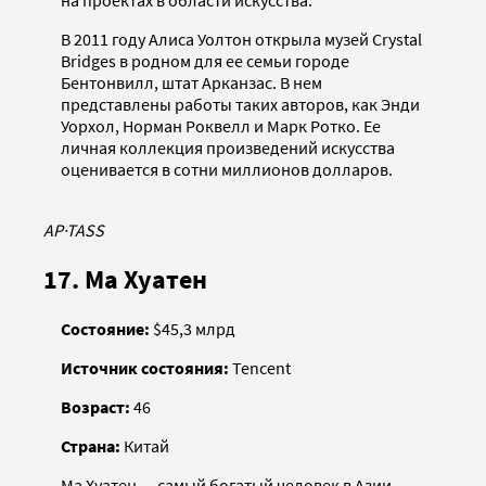
на проектах в области искусства.
В 2011 году Алиса Уолтон открыла музей Crystal
Bridges в родном для ее семьи городе
Бентонвилл, штат Арканзас. В нем
представлены работы таких авторов, как Энди
Уорхол, Норман Роквелл и Марк Ротко. Ее
личная коллекция произведений искусства
оценивается в сотни миллионов долларов.
AP
·
TASS
17. Ма Хуатен
Состояние:
$45,3 млрд
Источник состояния:
Tencent
Возраст:
46
Страна:
Китай
Ма Хуатен — самый богатый человек в Азии