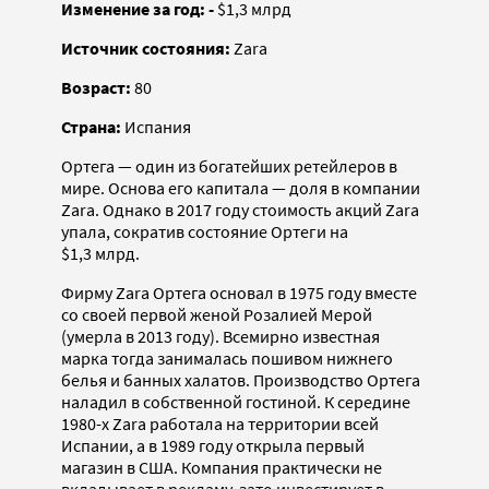
Изменение за год: -
$1,3 млрд
Источник состояния:
Zara
Возраст:
80
Страна:
Испания
Ортега — один из богатейших ретейлеров в
мире. Основа его капитала — доля в компании
Zara. Однако в 2017 году стоимость акций Zara
упала, сократив состояние Ортеги на
$1,3 млрд.
Фирму Zara Ортега основал в 1975 году вместе
со своей первой женой Розалией Мерой
(умерла в 2013 году). Всемирно известная
марка тогда занималась пошивом нижнего
белья и банных халатов. Производство Ортега
наладил в собственной гостиной. К середине
1980-х Zara работала на территории всей
Испании, а в 1989 году открыла первый
магазин в США. Компания практически не
вкладывает в рекламу, зато инвестирует в