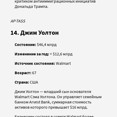
критиком антииммиграционных инициатив
Дональда Трампа.
AP
·
TASS
14. Джим Уолтон
Состояние:
$46,4 млрд
Изменение за год:
+ $12,6 млрд
Источник состояния:
Walmart
Возраст:
67
Страна:
США
Джим Уолтон — младший сын основателя
Walmart Сэма Уолтона. Он управляет семейным
банком Arvest Bank, суммарная стоимость
активов которого превышает $16 млрд.
Бизнесмен состоял в совете Walmart более