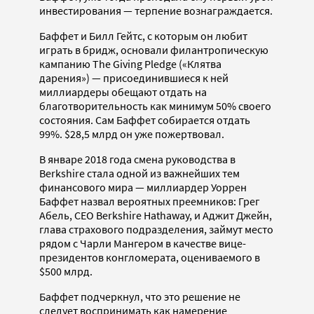
инвестирования — терпение вознаграждается.
Баффет и Билл Гейтс, с которым он любит
играть в бридж, основали филантропическую
кампанию The Giving Pledge («Клятва
дарения») — присоединившиеся к ней
миллиардеры обещают отдать на
благотворительность как минимум 50% своего
состояния. Сам Баффет собирается отдать
99%. $28,5 млрд он уже пожертвовал.
В январе 2018 года смена руководства в
Berkshire стала одной из важнейших тем
финансового мира — миллиардер Уоррен
Баффет назвал вероятных преемников: Грег
Абель, CEO Berkshire Hathaway, и Аджит Джейн,
глава страхового подразделения, займут место
рядом с Чарли Мангером в качестве вице-
президентов конгломерата, оцениваемого в
$500 млрд.
Баффет подчеркнул, что это решение не
следует воспринимать как намерение