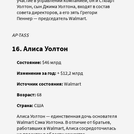
участие в управлении компанией; он и Стюарт
Уолтон, сын Джима Уолтона, входят в состав
совета директоров, а его зять Грегори
Пеннер — председатель Walmart.
AP
·
TASS
16. Алиса Уолтон
Состояние:
$46 млрд
Изменение за год:
+ $12,2 млрд
Источник состояния:
Walmart
Возраст:
68
Страна:
США
Алиса Уолтон — единственная дочь основателя
Walmart Сэма Уолтона. В отличие от братьев,
работавших в Walmart, Алиса сосредоточилась