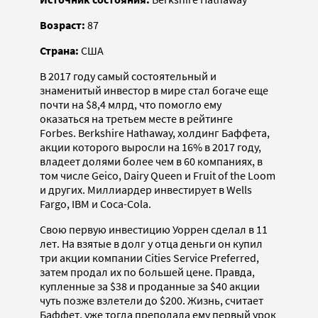
Возраст:
87
Страна:
США
В 2017 году самый состоятельный и
знаменитый инвестор в мире стал богаче еще
почти на $8,4 млрд, что помогло ему
оказаться на третьем месте в рейтинге
Forbes. Berkshire Hathaway, холдинг Баффета,
акции которого выросли на 16% в 2017 году,
владеет долями более чем в 60 компаниях, в
том числе Geico, Dairy Queen и Fruit of the Loom
и других. Миллиардер инвестирует в Wells
Fargo, IBM и Coca-Cola.
Свою первую инвестицию Уоррен сделал в 11
лет. На взятые в долг у отца деньги он купил
три акции компании Cities Service Preferred,
затем продал их по большей цене. Правда,
купленные за $38 и проданные за $40 акции
чуть позже взлетели до $200. Жизнь, считает
Баффет, уже тогда преподала ему первый урок