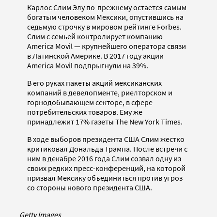
Карлос Слим Элу по-прежнему остается самым
богатым человеком Мексики, опустившись на
седьмую строчку в мировом рейтинге Forbes.
Слим с семьей контролирует компанию
America Movil — крупнейшего оператора связи
в Латинской Америке. В 2017 году акции
America Movil подпрыгнули на 39%.
В его руках пакеты акций мексиканских
компаний в девелопменте, риелторском и
горнодобывающем секторе, в сфере
потребительских товаров. Ему же
принадлежит 17% газеты The New York Times.
В ходе выборов президента США Слим жестко
критиковал Дональда Трампа. После встречи с
ним в декабре 2016 года Слим созвал одну из
своих редких пресс-конференций, на которой
призвал Мексику объединиться против угроз
со стороны нового президента США.
Getty Images