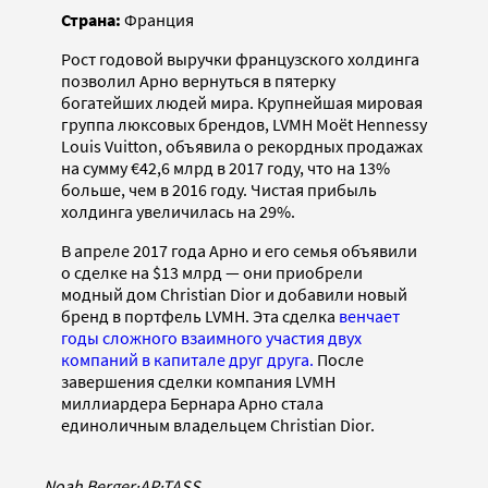
Страна:
Франция
Рост годовой выручки французского холдинга
позволил Арно вернуться в пятерку
богатейших людей мира. Крупнейшая мировая
группа люксовых брендов, LVMH Moët Hennessy
Louis Vuitton, объявила о рекордных продажах
на сумму €42,6 млрд в 2017 году, что на 13%
больше, чем в 2016 году. Чистая прибыль
холдинга увеличилась на 29%.
В апреле 2017 года Арно и его семья объявили
о сделке на $13 млрд — они приобрели
модный дом Christian Dior и добавили новый
бренд в портфель LVMH. Эта сделка
венчает
годы сложного взаимного участия двух
компаний в капитале друг друга.
После
завершения сделки компания LVMH
миллиардера Бернара Арно стала
единоличным владельцем Christian Dior.
Noah Berger
·
AP
·
TASS