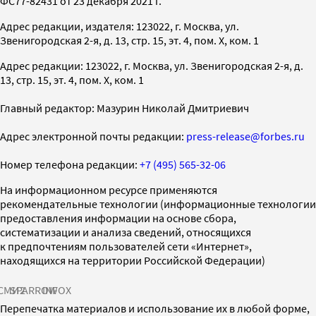
ФС77-82431 от 23 декабря 2021 г.
Адрес редакции, издателя: 123022, г. Москва, ул.
Звенигородская 2-я, д. 13, стр. 15, эт. 4, пом. X, ком. 1
Адрес редакции: 123022, г. Москва, ул. Звенигородская 2-я, д.
13, стр. 15, эт. 4, пом. X, ком. 1
Главный редактор: Мазурин Николай Дмитриевич
Адрес электронной почты редакции:
press-release@forbes.ru
Номер телефона редакции:
+7 (495) 565-32-06
На информационном ресурсе применяются
рекомендательные технологии (информационные технологии
предоставления информации на основе сбора,
систематизации и анализа сведений, относящихся
к предпочтениям пользователей сети «Интернет»,
находящихся на территории Российской Федерации)
СМИ2
SPARROW
INFOX
Перепечатка материалов и использование их в любой форме,