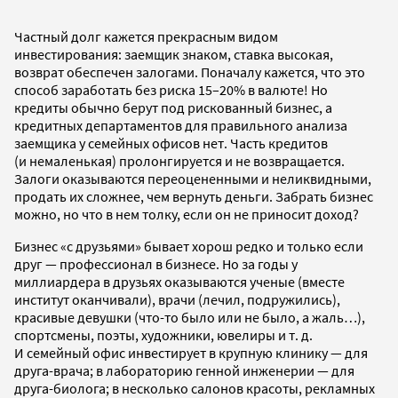
Частный долг кажется прекрасным видом
инвестирования: заемщик знаком, ставка высокая,
возврат обеспечен залогами. Поначалу кажется, что это
способ заработать без риска 15–20% в валюте! Но
кредиты обычно берут под рискованный бизнес, а
кредитных департаментов для правильного анализа
заемщика у семейных офисов нет. Часть кредитов
(и немаленькая) пролонгируется и не возвращается.
Залоги оказываются переоцененными и неликвидными,
продать их сложнее, чем вернуть деньги. Забрать бизнес
можно, но что в нем толку, если он не приносит доход?
Бизнес «с друзьями» бывает хорош редко и только если
друг — профессионал в бизнесе. Но за годы у
миллиардера в друзьях оказываются ученые (вместе
институт оканчивали), врачи (лечил, подружились),
красивые девушки (что-то было или не было, а жаль…),
спортсмены, поэты, художники, ювелиры и т. д.
И семейный офис инвестирует в крупную клинику — для
друга-врача; в лабораторию генной инженерии — для
друга-биолога; в несколько салонов красоты, рекламных