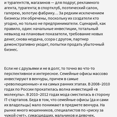
и турагентств, магазинов — для подруг, рекламного
агента, турагента; в спортклуб, поэтический салон,
галерею, золотую фабрику… За редким исключением
бизнесы эти обречены, поскольку их создатели кто
угодно, но только не предприниматели. Сценарий, как
правило, один: начальные инвестиции, тотальный
невыход на плановые показатели, требование новых
денег, снова неудача, ссора с другом, партнер
демонстративно уходит, попытки продать убыточный
бизнес.
Если не с друзьями и не в долг, то точно во что-то
перспективное и интересное. Семейные офисы массово
инвестируют в венчуры, причем в самые
«революционные» и на самых ранних этапах. В 2008–2010
годах по России прокатилась волна инвестиций «в
молекулы». В 2010–2012 годах мода сместилась в сторону
IT-стартапов. Беда в том, что семейные офисы (да и сами
их владельцы) мало понимают в предмете венчура. На
рынке много мошенников, специалистов по «риску за
чужой счет», сумасшедших, мальчиков и девочек,