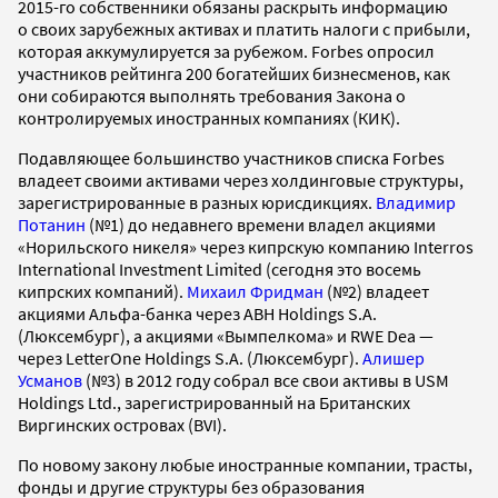
2015-го собственники обязаны раскрыть информацию
о своих зарубежных активах и платить налоги с прибыли,
которая аккумулируется за рубежом. Forbes опросил
участников рейтинга 200 богатейших бизнесменов, как
они собираются выполнять требования Закона о
контролируемых иностранных компаниях (КИК).
Подавляющее большинство участников списка Forbes
владеет своими активами через холдинговые структуры,
зарегистрированные в разных юрисдикциях.
Владимир
Потанин
(№1) до недавнего времени владел акциями
«Норильского никеля» через кипрскую компанию Interros
International Investment Limited (сегодня это восемь
кипрских компаний).
Михаил Фридман
(№2) владеет
акциями Альфа-банка через ABH Holdings S.A.
(Люксембург), а акциями «Вымпелкома» и RWE Dea —
через LetterOne Holdings S.A. (Люксембург).
Алишер
Усманов
(№3) в 2012 году собрал все свои активы в USM
Holdings Ltd., зарегистрированный на Британских
Виргинских островах (BVI).
По новому закону любые иностранные компании, трасты,
фонды и другие структуры без образования