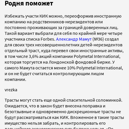
Родня поможет
Избежать участи КИК можно, переоформив иностранную
компанию на родственников-нерезидентов или
постоянно проживающих за границей доверенных лиц.
Такой вариант выбрали для себя по крайней мере четыре
участника списка Forbes.
Александр Мамут
(№36) создал
для своих трех несовершеннолетних детей-нерезидентов
отдельный траст, куда перевел свои иностранные активы,
в том числе 3,6% акций компании Polymetal International,
которая торгуется на Лондонской фондовой бирже. У
самого Мамута остается менее 10% Polymetal International,
и он не будет считаться контролирующим лицом
компании.
vrezka
Трасты могут стать еще одной спасительной соломинкой.
Ожидается, что в закон будет внесена поправка и
безотзывные и одновременно дискреционные трасты не
будут рассматриваться как КИК. Вложенное в такие трасты
имущество нельзя забрать, и контролировать его
дальнейшую экономическую судьбу тоже нельзя. «По