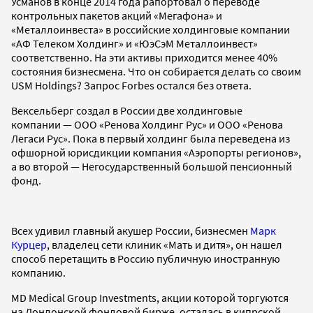
Усманов в конце 2014 года рапортовал о переводе
контрольных пакетов акций «Мегафона» и
«Металлоинвеста» в российские холдинговые компании
«АФ Телеком Холдинг» и «ЮэСэМ Металлоинвест»
соответственно. На эти активы приходится менее 40%
состояния бизнесмена. Что он собирается делать со своим
USM Holdings? Запрос Forbes остался без ответа.
Вексельберг создал в России две холдинговые
компании — ООО «Ренова Холдинг Рус» и ООО «Ренова
Легаси Рус». Пока в первый холдинг была переведена из
офшорной юрисдикции компания «Аэропорты регионов»,
а во второй — Негосударственный большой пенсионный
фонд.
Всех удивил главный акушер России, бизнесмен
Марк
Курцер
, владелец сети клиник «Мать и дитя», он нашел
способ перетащить в Россию публичную иностранную
компанию.
MD Medical Group Investments, акции которой торгуются
на Лондонской фондовой бирже, осталась в кипрской