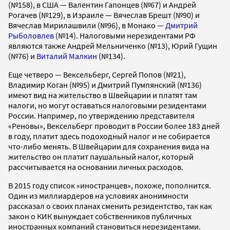
(№158), в США — Валентин Гапонцев (№67) и Андрей
Рогачев (№129), в Израиле — Вячеслав Брешт (№90) и
Вячеслав Мирилашвили (№96), в Монако —
Дмитрий
Рыболовлев
(№14). Налоговыми нерезидентами РФ
являются также Андрей Мельниченко (№13), Юрий Гущин
(№76) и
Виталий Малкин
(№134).
Еще четверо — Вексельберг, Сергей Попов (№21),
Владимир Коган (№95) и Дмитрий Пумпянский (№136)
имеют вид на жительство в Швейцарии и платят там
налоги, но могут оставаться налоговыми резидентами
России. Например, по утверждению представителя
«Реновы», Вексельберг проводит в России более 183 дней
в году, платит здесь подоходный налог и не собирается
что-либо менять. В Швейцарии для сохранения вида на
жительство он платит паушальный налог, который
рассчитывается на основании личных расходов.
В 2015 году список «иностранцев», похоже, пополнится.
Один из миллиардеров на условиях анонимности
рассказал о своих планах сменить резидентство, так как
закон о КИК вынуждает собственников публичных
иностранных компаний становиться нерезидентами.