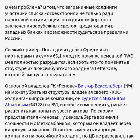
В чем проблема? В том, что заграничные холдинги
участники списка Forbes строили не только ради
налоговой оптимизации, но и для комфортного
заключения зарубежных сделок, кредитования в
западных банках и возможности судиться за пределами
России.
Свежий пример. Последняя сделка Фридмана с
партнерами на сумму €5,1 млрд по покупке немецкой RWE
Dea полностью разрушится, если хоть что-то поменять в
структуре их люксембургского холдинга LetterOne,
который выступал покупателем.
Основной владелец ГК «Ренова»
Виктор Вексельберг
(№4)
не может убрать из структуры владения своего «КЭС-
холдинга» кипрские компании, он
судится
с
Михаилом
Абызовым
(№128) на BVI, и любые изменения суд может
расценить как попытку увести активы. По словам
представителя «Реновы», у Вексельберга возникли
сложности и с Меткомбанком, которым он владеет через
кипрскую компанию. Он хотел заменить кипрскую
компанию на российский холдинг, но ЦБ не разрешил, так