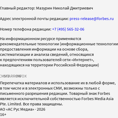
Главный редактор: Мазурин Николай Дмитриевич
Адрес электронной почты редакции:
press-release@forbes.ru
Номер телефона редакции:
+7 (495) 565-32-06
На информационном ресурсе применяются
рекомендательные технологии (информационные технологии
предоставления информации на основе сбора,
систематизации и анализа сведений, относящихся
к предпочтениям пользователей сети «Интернет»,
находящихся на территории Российской Федерации)
СМИ2
SPARROW
INFOX
Перепечатка материалов и использование их в любой форме,
в том числе и в электронных СМИ, возможны только с
письменного разрешения редакции. Товарный знак Forbes
является исключительной собственностью Forbes Media Asia
Pte. Limited. Все права защищены.
AO «АС Рус Медиа»
·
2026
16+