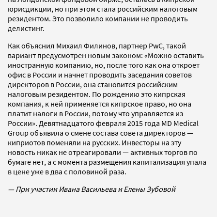
юрисдикции, но при этом стала российским налоговым
резидентом. Это позволило компании не проводить
делистинг.
Как объяснил Михаил Филинов, партнер PwC, такой
вариант предусмотрен новым законом: «Можно оставить
иностранную компанию, но, после того как она откроет
офис в России и начнет проводить заседания советов
директоров в России, она становится российским
налоговым резидентом. По рождению это кипрская
компания, к ней применяется кипрское право, но она
платит налоги в России, потому что управляется из
России». Девятнадцатого февраля 2015 года MD Medical
Group объявила о смене состава совета директоров —
киприотов поменяли на русских. Инвесторы на эту
новость никак не отреагировали — активных торгов по
бумаге нет, а с момента размещения капитализация упала
в цене уже в два с половиной раза.
— При участии Ивана Васильева и Елены Зубовой