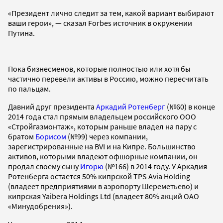
«Президент лично следит за тем, какой вариант выбирают
ваши герои», — сказал Forbes источник в окружении
Путина.
Пока бизнесменов, которые полностью или хотя бы
частично перевели активы в Россию, можно пересчитать
по пальцам.
Давний друг президента
Аркадий Ротенберг
(№60) в конце
2014 года стал прямым владельцем российского ООО
«Стройгазмонтаж», которым раньше владел на пару с
братом
Борисом
(№99) через компании,
зарегистрированные на BVI и на Кипре. Большинство
активов, которыми владеют офшорные компании, он
продал своему сыну
Игорю
(№166) в 2014 году. У Аркадия
Ротенберга остается 50% кипрской TPS Avia Holding
(владеет предприятиями в аэропорту Шереметьево) и
кипрская Yaibera Holdings Ltd (владеет 80% акций ОАО
«Минудобрения»).