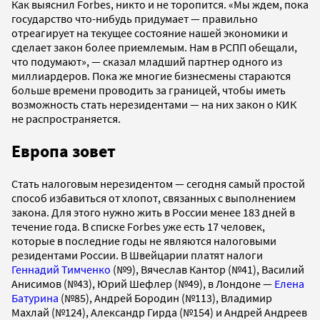
Как выяснил Forbes, никто и не торопится. «Мы ждем, пока
государство что-нибудь придумает — правильно
отреагирует на текущее состояние нашей экономики и
сделает закон более приемлемым. Нам в РСПП обещали,
что подумают», — сказал младший партнер одного из
миллиардеров. Пока же многие бизнесмены стараются
больше времени проводить за границей, чтобы иметь
возможность стать нерезидентами — на них закон о КИК
не распространяется.
Европа зовет
Стать налоговым нерезидентом — сегодня самый простой
способ избавиться от хлопот, связанных с выполнением
закона. Для этого нужно жить в России менее 183 дней в
течение года. В списке Forbes уже есть 17 человек,
которые в последние годы не являются налоговыми
резидентами России. В Швейцарии платят налоги
Геннадий Тимченко
(№9), Вячеслав Кантор (№41), Василий
Анисимов (№43), Юрий Шефлер (№49), в Лондоне —
Елена
Батурина
(№85), Андрей Бородин (№113), Владимир
Махлай (№124), Александр Гирда (№154) и Андрей Андреев