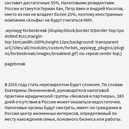
составит достаточные 55%. Налоговыми резидентами
России останутся Герман Хан, Петр Авен и Андрей Косогов,
никто из них не владеет более 25%, поэтому иностранные
компании «Альфы» не будут считаться КИК.
.wysiwyg-forbesbreak {display:block;border:0;border-top:1px
dotted #ccc;margin-
top:1em;width:100%;height:12px;background: transparent
url(/sites/all/modules/custom/forbes_wysiwyg_plugins/plugi
ns/forbesbreak/images/breaktext.gif) no-repeat center top;}
pagebreak
В 2016 году стать нерезидентом будет сложнее. По словам
Екатерины Леоненковой, руководителя налоговой
практики юридической группы «Яковлев и партнеры», 183
дней отсутствия в России может оказаться недостаточно.
Налоговые органы будут смотреть, имеет ли гражданин в
России центр жизненных интересов, определяемый по
месту нахождения семьи, основного бизнеса или работы.