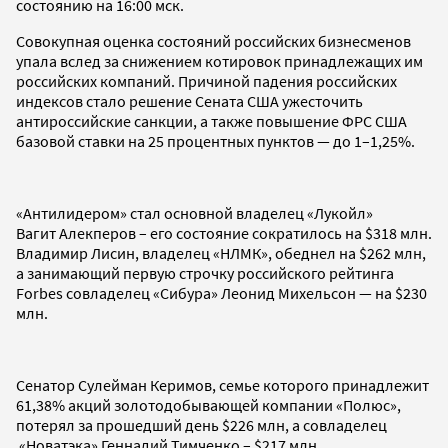
состоянию на 16:00 мск.
Совокупная оценка состояний российских бизнесменов
упала вслед за снижением котировок принадлежащих им
российских компаний. Причиной падения российских
индексов стало решение Сената США ужесточить
антироссийские санкции, а также повышение ФРС США
базовой ставки на 25 процентных пунктов — до 1–1,25%.
«Антилидером» стал основной владелец «Лукойл»
Вагит Алекперов – его состояние сократилось на $318 млн.
Владимир Лисин, владелец «НЛМК», обеднел на $262 млн,
а занимающий первую строчку российского рейтинга
Forbes совладелец «Сибура» Леонид Михельсон — на $230
млн.
Сенатор Сулейман Керимов, семье которого принадлежит
61,38% акций золотодобывающей компании «Полюс»,
потерял за прошедший день $226 млн, а совладелец
«Новатэка» Геннадий Тимченко – $217 млн.