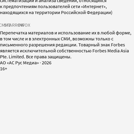
систематизации и анализа сведений, относящихся
к предпочтениям пользователей сети «Интернет»,
находящихся на территории Российской Федерации)
СМИ2
SPARROW
INFOX
Перепечатка материалов и использование их в любой форме,
в том числе и в электронных СМИ, возможны только с
письменного разрешения редакции. Товарный знак Forbes
является исключительной собственностью Forbes Media Asia
Pte. Limited. Все права защищены.
AO «АС Рус Медиа»
·
2026
16+