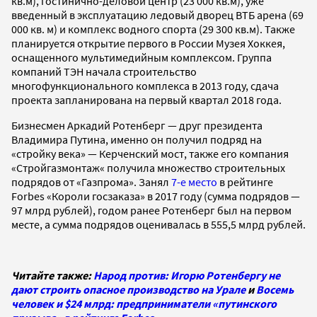
кв.м), гостинично-деловой центр (23 000 кв.м), уже
введенный в эксплуатацию ледовый дворец ВТБ арена (69
000 кв. м) и комплекс водного спорта (29 300 кв.м). Также
планируется открытие первого в России Музея Хоккея,
оснащенного мультимедийным комплексом. Группа
компаний ТЭН начала строительство
многофункционального комплекса в 2013 году, сдача
проекта запланирована на первый квартал 2018 года.
Бизнесмен Аркадий Ротенберг — друг президента
Владимира Путина, именно он получил подряд на
«стройку века» — Керченский мост, также его компания
«Стройгазмонтаж« получила множество строительных
подрядов от «Газпрома». Занял
7-е место
в рейтинге
Forbes «Короли госзаказа» в 2017 году (сумма подрядов —
97 млрд рублей), годом ранее Ротенберг был на первом
месте, а сумма подрядов оценивалась в 555,5 млрд рублей.
Читайте также:
Народ против: Игорю Ротенбергу не
дают строить опасное производство на Урале
и
Восемь
человек и $24 млрд: предприниматели «путинского