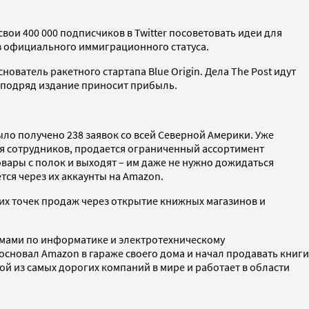
вои 400 000 подписчиков в Twitter посоветовать идеи для
з официального иммиграционного статуса.
нователь ракетного стартапа Blue Origin. Дела The Post идут
д подряд издание приносит прибыль.
ло получено 238 заявок со всей Северной Америки. Уже
ля сотрудников, продается ограниченный ассортимент
вары с полок и выходят – им даже не нужно дожидаться
тся через их аккаунты на Amazon.
их точек продаж через открытие книжных магазинов и
ломами по информатике и электротехническому
н основал Amazon в гараже своего дома и начал продавать книги
ной из самых дорогих компаний в мире и работает в области