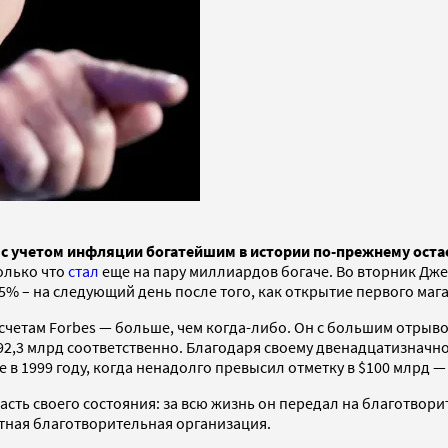
с учетом инфляции богатейшим в истории по-прежнему остае
олько что
стал
еще на пару миллиардов богаче. Во вторник Джеф
5% ­– на следующий день после того, как открытие первого маг
дсчетам Forbes — больше, чем когда-либо. Он с большим отрыв
 $92,3 млрд соответственно. Благодаря своему двенадцатизнач
 в 1999 году, когда ненадолго превысил отметку в $100 млрд 
асть своего состояния: за всю жизнь он передал на благотвор
стная благотворительная организация.