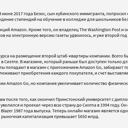
 июне 2017 года Безос, сын кубинского иммигранта, попросил с
ждение стипендий на обучение в колледже для школьников бе
кций Amazon. Кроме того, он владелец The Washington Post и ос
ков на электронную версию газеты удвоилось, и уже второй го
урса на размещение второй штаб-квартиры компании. Всего бы
в Сиэтле. В магазине, который раньше был доступен только д
ты попадают в магазин с приложением Amazon Go, забирают то
слеживают приобретения каждого покупателя, и счет выставляе
ии Amazon Go, но компания увеличивает количество физическ
Shaw после того, как окончил Принстонский университет с дип
 уволился и проехал через всю страну до Сиэтла в 1994 году. О
 Blazer 1987 года выпуска. Теперь онлайн-магазин является од
го рыночная капитализация превышает $650 млрд.