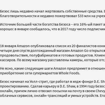
Безос лишь недавно начал жертвовать собственные средства. В
благотворительности и недавно пожертвовал $33 млн на учре
Источник большей части богатства Безоса – его 16%-ый пакет а
хорошо: в январе сообщалось, что в 2017 году число подписчи
18 января Amazon опубликовала список из 20 финалистов конк
четыре дня спустя долгожданный магазин Amazon Go открылся 
продовольствия, полуфабрикатов и готовых продуктов. Клиен
кассиров. По всему магазину расставлены камеры, которые от
Не ясно, какие следующие шаги Amazon предпримет в отношен
приобретение сети супермаркетов Whole Foods.
Безос начинал на Уолл-стрит, где работал в хедж-фонде D.E. 
проектированию. Сделав карьеру в D.E. Shaw, в 1994 году Безос
онлайн, причем лично отвозил посылки на почту в своем Chevy
облачных сервисов, онлайн-трансляций и умных устройств. Е