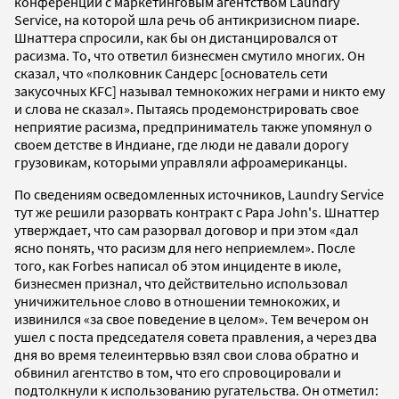
конференции с маркетинговым агентством Laundry
Service, на которой шла речь об антикризисном пиаре.
Шнаттера спросили, как бы он дистанцировался от
расизма. То, что ответил бизнесмен смутило многих. Он
сказал, что «полковник Сандерс [основатель сети
закусочных KFC] называл темнокожих неграми и никто ему
и слова не сказал». Пытаясь продемонстрировать свое
неприятие расизма, предприниматель также упомянул о
своем детстве в Индиане, где люди не давали дорогу
грузовикам, которыми управляли афроамериканцы.
По сведениям осведомленных источников, Laundry Service
тут же решили разорвать контракт с Papa John's. Шнаттер
утверждает, что сам разорвал договор и при этом «дал
ясно понять, что расизм для него неприемлем». После
того, как Forbes написал об этом инциденте в июле,
бизнесмен признал, что действительно использовал
уничижительное слово в отношении темнокожих, и
извинился «за свое поведение в целом». Тем вечером он
ушел с поста председателя совета правления, а через два
дня во время телеинтервью взял свои слова обратно и
обвинил агентство в том, что его спровоцировали и
подтолкнули к использованию ругательства. Он отметил: