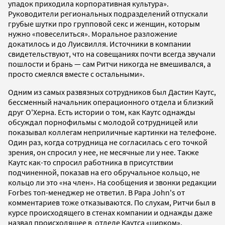
упадок приходила корпоративная культура».
Руководители региональных подразделений отпускали
грубые шутки про групповой секс и женщин, которым
нужно «повеселиться». Моральное разложение
докатилось и до Луисвилля. Источники в компании
свидетельствуют, что на совещаниях почти всегда звучали
пошлости и брань — сам Ритчи никогда не вмешивался, а
просто смеялся вместе с остальными».
Одним из самых развязных сотрудников был Дастин Каутс,
бессменный начальник операционного отдела и близкий
друг О'Херна. Есть истории о том, как Каутс однажды
обсуждал порнофильмы с молодой сотрудницей или
показывал коллегам неприличные картинки на телефоне.
Один раз, когда сотрудница не согласилась с его точкой
зрения, он спросил у нее, не месячные ли у нее. Также
Каутс как-то спросил работника в присутствии
подчиненной, показав на его обручальное кольцо, не
кольцо ли это «на член». На сообщения и звонки редакции
Forbes топ-менеджер не ответил. В Papa John's от
комментариев тоже отказываются. По слухам, Ритчи был в
курсе происходящего в стенах компании и однажды даже
назвал происходящее в отделе Каутса «цирком».