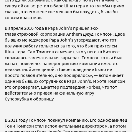
супругой он встретил в баре Шнаттера и тот якобы прямо
сказал, что его жене «не мешало бы похудеть, была бы
совсем красотка».
В апреле 2010 года в Papa John's пришел экс-
глава страховой корпорации Anthem Джуд Томпсон. Двое
бывших менеджеров Papa John's утверждают, что тот
получил работу только из-за того, что был приятелем
Шнаттера. Сам Томпсон отмечает, что у него «в бизнесе
сложилась замечательная карьера». Томпсон хоть и был
женат, появлялся на мероприятиях компании вместе с
неизвестной женщиной. «Такое поведение было не
просто позволительно, оно поощрялось», — вспоминает
один из бывших сотрудников Papa John's. И хотя Томпсон
это опровергает, Шнаттер подтвердил Forbes, что тот
действительно привел на финальную игру
Суперкубка любовницу.
В 2011 году Томпсон покинул компанию. Его однофамилец
Тони Томпсон стал исполнительным директором, а потом
и президентом Papa John's. Эта перестановка повлекла за