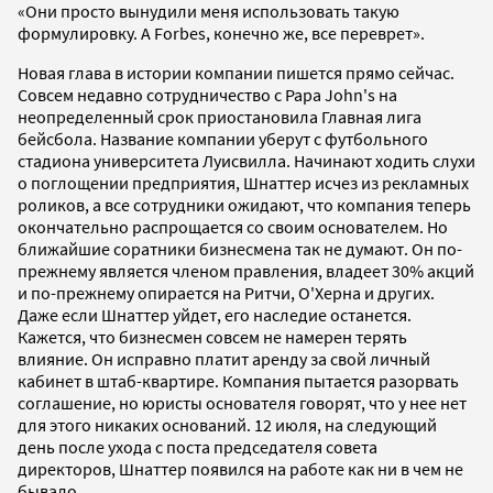
«Они просто вынудили меня использовать такую
формулировку. А Forbes, конечно же, все переврет».
Новая глава в истории компании пишется прямо сейчас.
Совсем недавно сотрудничество с Papa John's на
неопределенный срок приостановила Главная лига
бейсбола. Название компании уберут с футбольного
стадиона университета Луисвилла. Начинают ходить слухи
о поглощении предприятия, Шнаттер исчез из рекламных
роликов, а все сотрудники ожидают, что компания теперь
окончательно распрощается со своим основателем. Но
ближайшие соратники бизнесмена так не думают. Он по-
прежнему является членом правления, владеет 30% акций
и по-прежнему опирается на Ритчи, О'Херна и других.
Даже если Шнаттер уйдет, его наследие останется.
Кажется, что бизнесмен совсем не намерен терять
влияние. Он исправно платит аренду за свой личный
кабинет в штаб-квартире. Компания пытается разорвать
соглашение, но юристы основателя говорят, что у нее нет
для этого никаких оснований. 12 июля, на следующий
день после ухода с поста председателя совета
директоров, Шнаттер появился на работе как ни в чем не
бывало.