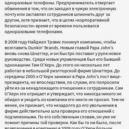
одноразовые телефоны. Предприниматель отвергает
обвинения в том, что он заходил в чужую электронную
почту или заставлял сотрудников шпионить друг за
другом, хотя признает, что в целях «корпоративной
безопасности» время от времени пользовался
одноразовыми телефонами.
В 2008 году Найджел Трэвис покинул компанию, чтобы
возглавить Dunkin' Brands. Новым главой Papa John's
вновь снова Шнаттер, и он быстро поставил у руля новое
руководство. Среди новых управленцев был его бывший
однокашник Тим О'Херн. До этого он несколько лет
работал в небольшой риэлторской фирме Шнаттера. До
середины 2000-х О'Херн занимал в Papa John's пост вице-
президента, но впоследствии, по слухам, его попросили
уйти из-за ненадлежащего отношения к сотрудникам. Сам
О'Херн это отрицает и утверждает, что никогда никого не
обидел и уходить из компании его никто не просил. Тем не
менее, он признает, что незадолго до его увольнения в
фирме действительно шла проверка его отношений с
подчиненными. По его собственным словам, он уже не
помнит причины той проверки. Как бы то ни было, после
возвращения в компанию в 2009 году О'Херн больше