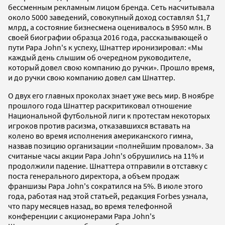
бессменным рекламным лицом бренда. Сеть насчитывала
около 5000 заведений, совокупный доход составлял $1,7
млрд, а состояние бизнесмена оценивалось в $950 млн. В
своей биографии образца 2016 года, рассказывающей о
пути Papa John's к успеху, Шнаттер иронизировал: «Мы
каждый день слышим об очередном руководителе,
который довел свою компанию до ручки». Прошло время,
и до ручки свою компанию довел сам Шнаттер.
О двух его главных проколах знает уже весь мир. В ноябре
прошлого года Шнаттер раскритиковал отношение
Национальной футбольной лиги к протестам некоторых
игроков против расизма, отказавшихся вставать на
колено во время исполнения американского гимна,
назвав позицию организации «полнейшим провалом». За
считаные часы акции Papa John's обрушились на 11% и
продолжили падение. Шнаттера отправили в отставку с
поста генерального директора, а объем продаж
франшизы Papa John's сократился на 5%. В июле этого
года, работая над этой статьей, редакция Forbes узнала,
что пару месяцев назад, во время телефонной
конференции с акционерами Papa John's