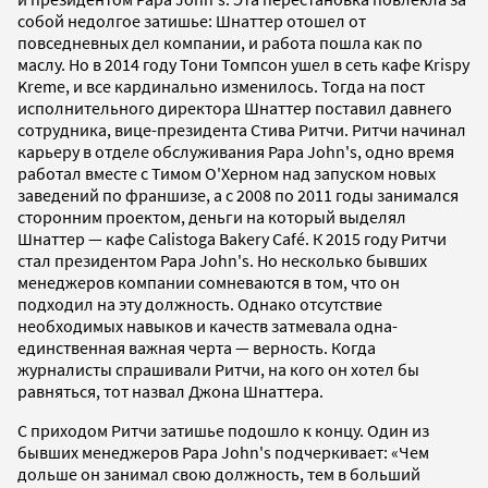
собой недолгое затишье: Шнаттер отошел от
повседневных дел компании, и работа пошла как по
маслу. Но в 2014 году Тони Томпсон ушел в сеть кафе Krispy
Kreme, и все кардинально изменилось. Тогда на пост
исполнительного директора Шнаттер поставил давнего
сотрудника, вице-президента Стива Ритчи. Ритчи начинал
карьеру в отделе обслуживания Papa John's, одно время
работал вместе с Тимом О'Херном над запуском новых
заведений по франшизе, а с 2008 по 2011 годы занимался
сторонним проектом, деньги на который выделял
Шнаттер — кафе Calistoga Bakery Café. К 2015 году Ритчи
стал президентом Papa John's. Но несколько бывших
менеджеров компании сомневаются в том, что он
подходил на эту должность. Однако отсутствие
необходимых навыков и качеств затмевала одна-
единственная важная черта — верность. Когда
журналисты спрашивали Ритчи, на кого он хотел бы
равняться, тот назвал Джона Шнаттера.
С приходом Ритчи затишье подошло к концу. Один из
бывших менеджеров Papa John's подчеркивает: «Чем
дольше он занимал свою должность, тем в больший