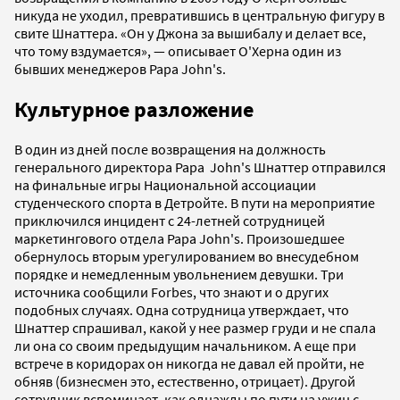
никуда не уходил, превратившись в центральную фигуру в
свите Шнаттера. «Он у Джона за вышибалу и делает все,
что тому вздумается», — описывает О'Херна один из
бывших менеджеров Papa John's.
Культурное разложение
В один из дней после возвращения на должность
генерального директора Papa John's Шнаттер отправился
на финальные игры Национальной ассоциации
студенческого спорта в Детройте. В пути на мероприятие
приключился инцидент с 24-летней сотрудницей
маркетингового отдела Papa John's. Произошедшее
обернулось вторым урегулированием во внесудебном
порядке и немедленным увольнением девушки. Три
источника сообщили Forbes, что знают и о других
подобных случаях. Одна сотрудница утверждает, что
Шнаттер спрашивал, какой у нее размер груди и не спала
ли она со своим предыдущим начальником. А еще при
встрече в коридорах он никогда не давал ей пройти, не
обняв (бизнесмен это, естественно, отрицает). Другой
сотрудник вспоминает, как однажды по пути на ужин с