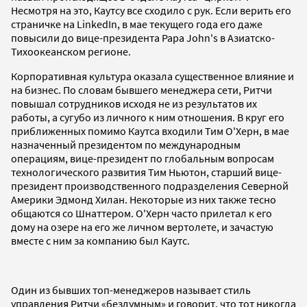
Несмотря на это, Каутсу все сходило с рук. Если верить его
страничке на LinkedIn, в мае текущего года его даже
повысили до вице-президента Papa John's в Азиатско-
Тихоокеанском регионе.
Корпоративная культура оказала существенное влияние и
на бизнес. По словам бывшего менеджера сети, Ритчи
повышал сотрудников исходя не из результатов их
работы, а сугубо из личного к ним отношения. В круг его
приближенных помимо Каутса входили Тим О'Херн, в мае
назначенный президентом по международным
операциям, вице-президент по глобальным вопросам
технологического развития Тим Ньютон, старший вице-
президент производственного подразделения Северной
Америки Эдмонд Хилан. Некоторые из них также тесно
общаются со Шнаттером. О'Херн часто прилетал к его
дому на озере на его же личном вертолете, и зачастую
вместе с ним за компанию был Каутс.
Один из бывших топ-менеджеров называет стиль
управления Ритчи «бездумным» и говорит, что тот никогда