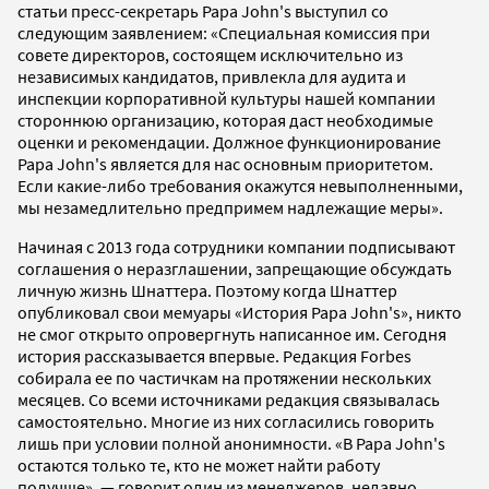
статьи пресс-секретарь Papa John's выступил со
следующим заявлением: «Специальная комиссия при
совете директоров, состоящем исключительно из
независимых кандидатов, привлекла для аудита и
инспекции корпоративной культуры нашей компании
стороннюю организацию, которая даст необходимые
оценки и рекомендации. Должное функционирование
Papa John's является для нас основным приоритетом.
Если какие-либо требования окажутся невыполненными,
мы незамедлительно предпримем надлежащие меры».
Начиная с 2013 года сотрудники компании подписывают
соглашения о неразглашении, запрещающие обсуждать
личную жизнь Шнаттера. Поэтому когда Шнаттер
опубликовал свои мемуары «История Papa John's», никто
не смог открыто опровергнуть написанное им. Сегодня
история рассказывается впервые. Редакция Forbes
собирала ее по частичкам на протяжении нескольких
месяцев. Со всеми источниками редакция связывалась
самостоятельно. Многие из них согласились говорить
лишь при условии полной анонимности. «В Papa John's
остаются только те, кто не может найти работу
получше», — говорит один из менеджеров, недавно