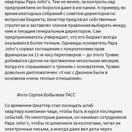
квартиры Papa John's. Тем не менее, за контроль над
предприятием он боролся даже в изгнании. К примеру, во
время ежегодных собраний с советом директоров по
вопросам бюджета, Шнаттер предлагал собственные
стратегии и заставлял членов правления выбирать между
ним и текущим генеральным директором. Сам
предприниматель утверждает, что его бюджет всегда
оказывался более точным. Однажды основатель Papa
John's сорвал соглашение с покупателями прав
франшизы на 11-м часу переговоров — до этого Трэвис
добивался сделки на протяжении нескольких месяцев.
Когда его спрашивают о трениях с основателем, Трэвис
довольно дипломатичен: «У нас с Джоном были в
основном очень теплые отношения».
Фото Сергея Бобылева
·
ТАСС
Со временем Шнаттер стал посещать штаб-
квартиру компании чаще, чтобы быть в курсе последних
событий. По некоторым данным, он нанимал сотрудников
Papa John's, чтобы те шпионили за коллегами, читал их
электронные письма, а иногда даже вел дела через