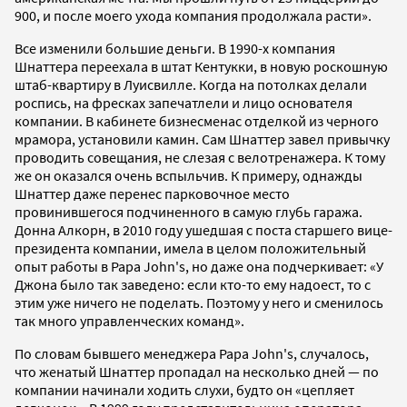
900, и после моего ухода компания продолжала расти».
Все изменили большие деньги. В 1990-х компания
Шнаттера переехала в штат Кентукки, в новую роскошную
штаб-квартиру в Луисвилле. Когда на потолках делали
роспись, на фресках запечатлели и лицо основателя
компании. В кабинете бизнесменас отделкой из черного
мрамора, установили камин. Сам Шнаттер завел привычку
проводить совещания, не слезая с велотренажера. К тому
же он оказался очень вспыльчив. К примеру, однажды
Шнаттер даже перенес парковочное место
провинившегося подчиненного в самую глубь гаража.
Донна Алкорн, в 2010 году ушедшая с поста старшего вице-
президента компании, имела в целом положительный
опыт работы в Papa John's, но даже она подчеркивает: «У
Джона было так заведено: если кто-то ему надоест, то с
этим уже ничего не поделать. Поэтому у него и сменилось
так много управленческих команд».
По словам бывшего менеджера Papa John's, случалось,
что женатый Шнаттер пропадал на несколько дней — по
компании начинали ходить слухи, будто он «цепляет