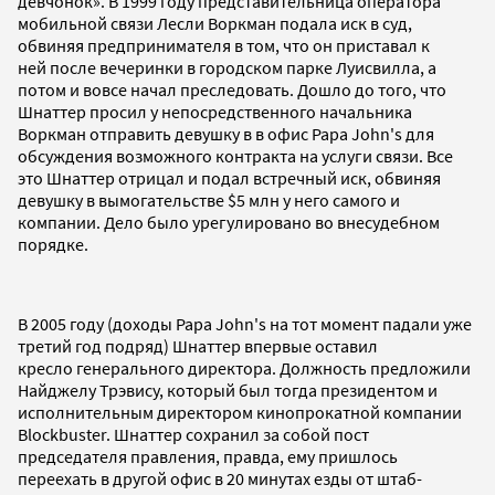
девчонок». В 1999 году представительница оператора
мобильной связи Лесли Воркман подала иск в суд,
обвиняя предпринимателя в том, что он приставал к
ней после вечеринки в городском парке Луисвилла, а
потом и вовсе начал преследовать. Дошло до того, что
Шнаттер просил у непосредственного начальника
Воркман отправить девушку в в офис Papa John's для
обсуждения возможного контракта на услуги связи. Все
это Шнаттер отрицал и подал встречный иск, обвиняя
девушку в вымогательстве $5 млн у него самого и
компании. Дело было урегулировано во внесудебном
порядке.
В 2005 году (доходы Papa John's на тот момент падали уже
третий год подряд) Шнаттер впервые оставил
кресло генерального директора. Должность предложили
Найджелу Трэвису, который был тогда президентом и
исполнительным директором кинопрокатной компании
Blockbuster. Шнаттер сохранил за собой пост
председателя правления, правда, ему пришлось
переехать в другой офис в 20 минутах езды от штаб-