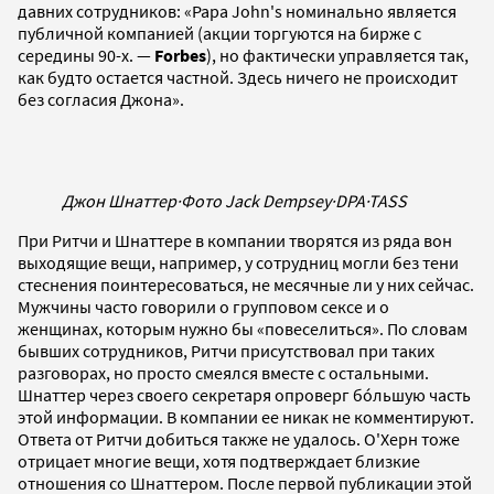
давних сотрудников: «Papa John's номинально является
публичной компанией (акции торгуются на бирже с
середины 90-х. —
Forbes
), но фактически управляется так,
как будто остается частной. Здесь ничего не происходит
без согласия Джона».
Джон Шнаттер
·
Фото Jack Dempsey
·
DPA
·
TASS
При Ритчи и Шнаттере в компании творятся из ряда вон
выходящие вещи, например, у сотрудниц могли без тени
стеснения поинтересоваться, не месячные ли у них сейчас.
Мужчины часто говорили о групповом сексе и о
женщинах, которым нужно бы «повеселиться». По словам
бывших сотрудников, Ритчи присутствовал при таких
разговорах, но просто смеялся вместе с остальными.
Шнаттер через своего секретаря опроверг бóльшую часть
этой информации. В компании ее никак не комментируют.
Ответа от Ритчи добиться также не удалось. О'Херн тоже
отрицает многие вещи, хотя подтверждает близкие
отношения со Шнаттером. После первой публикации этой