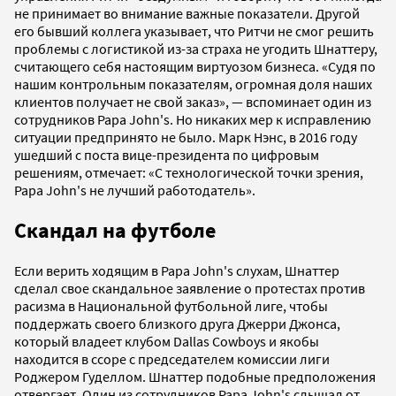
не принимает во внимание важные показатели. Другой
его бывший коллега указывает, что Ритчи не смог решить
проблемы с логистикой из-за страха не угодить Шнаттеру,
считающего себя настоящим виртуозом бизнеса. «Судя по
нашим контрольным показателям, огромная доля наших
клиентов получает не свой заказ», — вспоминает один из
сотрудников Papa John's. Но никаких мер к исправлению
ситуации предпринято не было. Марк Нэнс, в 2016 году
ушедший с поста вице-президента по цифровым
решениям, отмечает: «С технологической точки зрения,
Papa John's не лучший работодатель».
Скандал на футболе
Если верить ходящим в Papa John's слухам, Шнаттер
сделал свое скандальное заявление о протестах против
расизма в Национальной футбольной лиге, чтобы
поддержать своего близкого друга Джерри Джонса,
который владеет клубом Dallas Cowboys и якобы
находится в ссоре с председателем комиссии лиги
Роджером Гуделлом. Шнаттер подобные предположения
отвергает. Один из сотрудников Papa John's слышал от