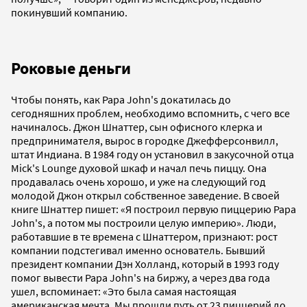
покинувший компанию.
Роковые деньги
Чтобы понять, как Papa John's докатилась до
сегодняшних проблем, необходимо вспомнить, с чего все
начиналось. Джон Шнаттер, сын офисного клерка и
предпринимателя, вырос в городке Джефферсонвилл,
штат Индиана. В 1984 году он установил в закусочной отца
Mick's Lounge духовой шкаф и начал печь пиццу. Она
продавалась очень хорошо, и уже на следующий год
молодой Джон открыл собственное заведение. В своей
книге Шнаттер пишет: «Я построил первую пиццерию Papa
John's, а потом мы построили целую империю». Люди,
работавшие в те времена с Шнаттером, признают: рост
компании подстегивал именно основатель. Бывший
президент компании Дэн Холланд, который в 1993 году
помог вывести Papa John's на биржу, а через два года
ушел, вспоминает: «Это была самая настоящая
американская мечта. Мы прошли путь от 23 пиццерий до