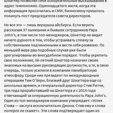
Шнаттер позволял себе оскорбительные высказывания в
адрес темнокожих. Одиннадцатого июля, когда эта
информация просочилась в СМИ, бизнесмену пришлось
покинуть пост председателя совета директоров.
Но все это — лишь верхушка айсберга. Если верить
рассказам 37 нынешних и бывших сотрудников Papa
John's, в том числе топ-менеджеров, Шнаттер не видит
ничего дурного в том, чтобы устраивать слежку за
собственными подчиненными и вести себя развязно. По
меньшей мере два подобных случая уже были
урегулированы во внесудебном порядке. Чтобы укрепить
свое положение, 56-летний Шнаттер назначил своих
знакомых на высшие руководящие должности, а те, в свою
очередь, только усилили в компании панибратскую
атмосферу. Среди них президент по международным
операциям Тим О'Херн, близкий друг Шнаттера еще со
школьных времен, и генеральный директор Стив Ритчи,
три года проработавший на Шнаттера и с 2014 года
отвечающий за операционную деятельность Papa John's.
Один из топ-менеджеров компании утверждает: «Успех
Стива — заслуга исключительно Джона. Стив ему и слова
поперек не скажет». Эти слова подтверждает один из