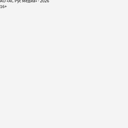
AO «АС Рус Медиа»
·
2026
16+