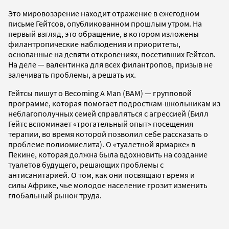
Это мировоззрение находит отражение в ежегодном
письме Гейтсов, опубликованном прошлым утром. На
первый взгляд, это обращение, в котором изложены
филантропические наблюдения и приоритеты,
основанные на девяти откровениях, посетивших Гейтсов.
На деле — валентинка для всех филантропов, призыв не
залечивать проблемы, а решать их.
Гейтсы пишут о Becoming A Man (BAM) — групповой
программе, которая помогает подросткам-школьникам из
неблагополучных семей справляться с агрессией (Билл
Гейтс вспоминает «трогательный опыт» посещения
терапии, во время которой позволил себе рассказать о
проблеме полиомиелита). О «туалетной ярмарке» в
Пекине, которая должна была вдохновить на создание
туалетов будущего, решающих проблемы с
антисанитарией. О том, как они посвящают время и
силы Африке, чье молодое население грозит изменить
глобальный рынок труда.