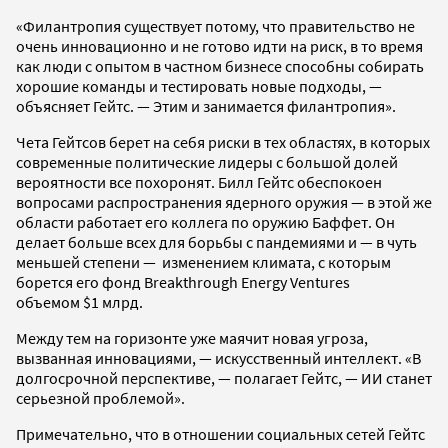
«Филантропия существует потому, что правительство не
очень инновационно и не готово идти на риск, в то время
как люди с опытом в частном бизнесе способны собирать
хорошие команды и тестировать новые подходы, —
объясняет Гейтс. — Этим и занимается филантропия».
Чета Гейтсов берет на себя риски в тех областях, в которых
современные политические лидеры с большой долей
вероятности все похоронят. Билл Гейтс обеспокоен
вопросами распространения ядерного оружия — в этой же
области работает его коллега по оружию Баффет. Он
делает больше всех для борьбы с пандемиями и — в чуть
меньшей степени — изменением климата, c которым
борется его фонд Breakthrough Energy Ventures
объемом $1 млрд.
Между тем на горизонте уже маячит новая угроза,
вызванная инновациями, — искусственный интеллект. «В
долгосрочной перспективе, — полагает Гейтс, — ИИ станет
серьезной проблемой».
Примечательно, что в отношении социальных сетей Гейтс