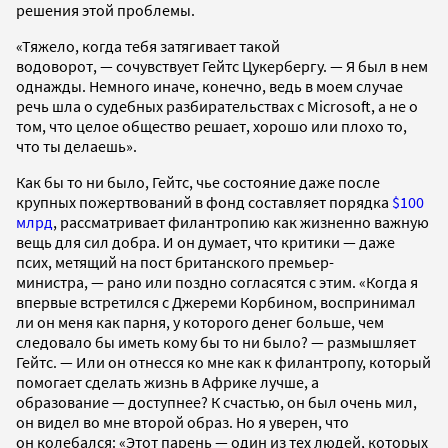
решения этой проблемы.
«Тяжело, когда тебя затягивает такой
водоворот, — сочувствует Гейтс Цукербергу. — Я был в нем
однажды. Немного иначе, конечно, ведь в моем случае
речь шла о судебных разбирательствах с Microsoft, а не о
том, что целое общество решает, хорошо или плохо то,
что ты делаешь».
Как бы то ни было, Гейтс, чье состояние даже после
крупных пожертвований в фонд составляет порядка
$100
млрд
, рассматривает филантропию как жизненно важную
вещь для сил добра. И он думает, что критики — даже
псих, метящий на пост британского премьер-
министра, — рано или поздно согласятся с этим. «Когда я
впервые встретился с Джереми Корбином, воспринимал
ли он меня как парня, у которого денег больше, чем
следовало бы иметь кому бы то ни было? — размышляет
Гейтс. — Или он отнесся ко мне как к филантропу, который
помогает сделать жизнь в Африке лучше, а
образование — доступнее? К счастью, он был очень мил,
он видел во мне второй образ. Но я уверен, что
он колебался: «Этот парень — один из тех людей, которых