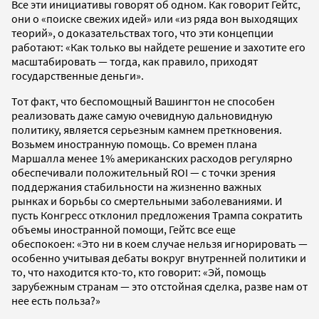
Все эти инициативы говорят об одном. Как говорит Гейтс,
они о «поиске свежих идей» или «из ряда вон выходящих
теорий», о доказательствах того, что эти концепции
работают: «Как только вы найдете решение и захотите его
масштабировать — тогда, как правило, приходят
государственные деньги».
Тот факт, что беспомощный Вашингтон не способен
реализовать даже самую очевидную дальновидную
политику, является серьезным камнем преткновения.
Возьмем иностранную помощь. Со времен плана
Маршалла менее 1% американских расходов регулярно
обеспечивали положительный ROI — с точки зрения
поддержания стабильности на жизненно важных
рынках и борьбы со смертельными заболеваниями. И
пусть Конгресс отклонил предложения Трампа сократить
объемы иностранной помощи, Гейтс все еще
обеспокоен: «Это ни в коем случае нельзя игнорировать —
особенно учитывая дебаты вокруг внутренней политики и
то, что находится кто-то, кто говорит: «Эй, помощь
зарубежным странам — это отстойная сделка, разве нам от
нее есть польза?»