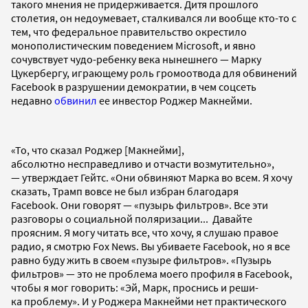
такого мнения не придерживается. Дитя прошлого
столетия, он недоумевает, сталкивался ли вообще кто-то с
тем, что федеральное правительство окрестило
монополистическим поведением Microsoft, и явно
сочувствует чудо-ребенку века нынешнего — Марку
Цукербергу, играющему роль громоотвода для обвинений
Facebook в разрушении демократии, в чем соцсеть
недавно
обвинил
ее инвестор Роджер Макнейми.
«То, что сказал Роджер [Макнейми],
абсолютно несправедливо и отчасти возмутительно»,
— утверждает Гейтс. «Они обвиняют Марка во всем. Я хочу
сказать, Трамп вовсе не был избран благодаря
Facebook. Они говорят — «пузырь фильтров». Все эти
разговоры о социальной поляризации... Давайте
проясним. Я могу читать все, что хочу, я слушаю правое
радио, я смотрю Fox News. Вы убиваете Facebook, но я все
равно буду жить в своем «пузыре фильтров». «Пузырь
фильтров» — это не проблема моего профиля в Facebook,
чтобы я мог говорить: «Эй, Марк, проснись и реши-
ка проблему». И у Роджера Макнейми нет практического