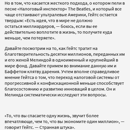
Но в том, что касается жесткого подхода, о котором пели в
песне «Налоговый инспектор« The Beatles, и который все
чаще отстаивают ультралевые Америки, Гейтс остается
твердым: «Есть идея, что в мире не должно
остаться миллиардеров, — боюсь, если вы ее
действительно воплотите в жизнь, то получите куда
меньше, чем потеряете».
Давайте посмотрим на то, как Гейтс тратит на
благотворительность десятки миллионов, переданных им
и его женой Мелиндой в одноименный и крупнейший в
мире фонд. Давайте примем во внимание данную им и
Баффетом клятву дарения. Учтем вполне справедливое
мнение Гейтса о том, что переход налоговой системы от
прогрессивной к конфискационной меньше способствует
благосостоянию и развитию инноваций в целом. Он и
Мелинда систематически исследуют эти вопросы.
«То, что вы спасаете одну жизнь, звучит более
впечатляюще, чем то, что вы экономите один миллион», —
говорит Гейтс. — Странная штука».