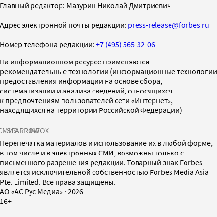
Главный редактор: Мазурин Николай Дмитриевич
Адрес электронной почты редакции:
press-release@forbes.ru
Номер телефона редакции:
+7 (495) 565-32-06
На информационном ресурсе применяются
рекомендательные технологии (информационные технологии
предоставления информации на основе сбора,
систематизации и анализа сведений, относящихся
к предпочтениям пользователей сети «Интернет»,
находящихся на территории Российской Федерации)
СМИ2
SPARROW
INFOX
Перепечатка материалов и использование их в любой форме,
в том числе и в электронных СМИ, возможны только с
письменного разрешения редакции. Товарный знак Forbes
является исключительной собственностью Forbes Media Asia
Pte. Limited. Все права защищены.
AO «АС Рус Медиа»
·
2026
16+