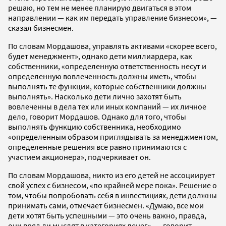
решаю, но тем не менее планирую двигаться в этом
направлении — как им передать управление бизнесом», —
сказал бизнесмен.
По словам Мордашова, управлять активами «скорее всего,
будет менеджмент», однако дети миллиардера, как
собственники, «определенную ответственность несут и
определенную вовлеченность должны иметь, чтобы
выполнять те функции, которые собственники должны
выполнять». Насколько дети лично захотят быть
вовлеченны в дела тех или иных компаний — их личное
дело, говорит Мордашов. Однако для того, чтобы
выполнять функцию собственника, необходимо
«определенным образом приглядывать за менеджментом,
определенные решения все равно принимаются с
участием акционера», подчеркивает он.
По словам Мордашова, никто из его детей не ассоциирует
свой успех с бизнесом, «по крайней мере пока». Решение о
том, чтобы попробовать себя в инвестициях, дети должны
принимать сами, отмечает бизнесмен. «Думаю, все мои
дети хотят быть успешными — это очень важно, правда,
они вряд ли мыслят в категориях денег», — говорит