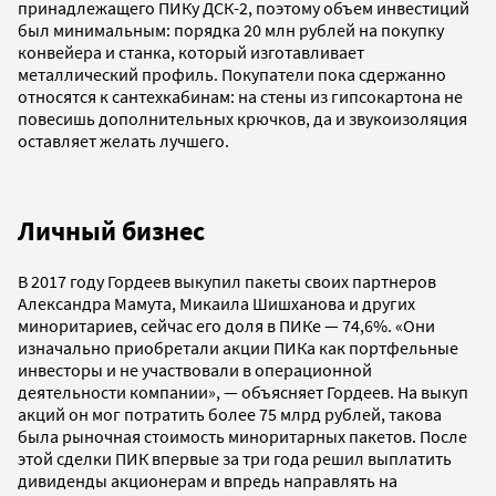
принадлежащего ПИКу ДСК-2, поэтому объем инвестиций
был минимальным: порядка 20 млн рублей на покупку
конвейера и станка, который изготавливает
металлический профиль. Покупатели пока сдержанно
относятся к сантехкабинам: на стены из гипсокартона не
повесишь дополнительных крючков, да и звукоизоляция
оставляет желать лучшего.
Личный бизнес
В 2017 году Гордеев выкупил пакеты своих партнеров
Александра Мамута, Микаила Шишханова и других
миноритариев, сейчас его доля в ПИКе — 74,6%. «Они
изначально приобретали акции ПИКа как портфельные
инвесторы и не участвовали в операционной
деятельности компании», — объясняет Гордеев. На выкуп
акций он мог потратить более 75 млрд рублей, такова
была рыночная стоимость миноритарных пакетов. После
этой сделки ПИК впервые за три года решил выплатить
дивиденды акционерам и впредь направлять на