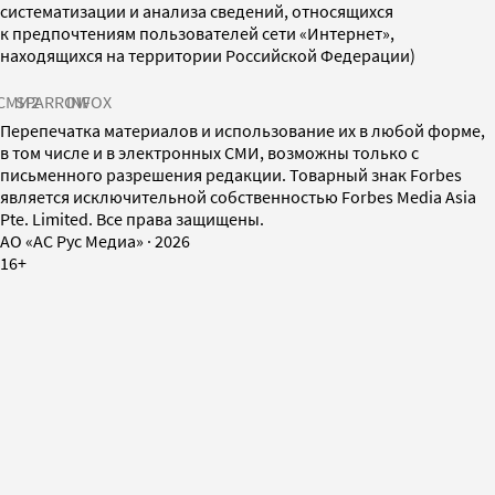
систематизации и анализа сведений, относящихся
к предпочтениям пользователей сети «Интернет»,
находящихся на территории Российской Федерации)
СМИ2
SPARROW
INFOX
Перепечатка материалов и использование их в любой форме,
в том числе и в электронных СМИ, возможны только с
письменного разрешения редакции. Товарный знак Forbes
является исключительной собственностью Forbes Media Asia
Pte. Limited. Все права защищены.
AO «АС Рус Медиа»
·
2026
16+