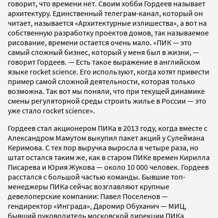
говорит, что времени нет. Своим хобби Гордеев называет
архитектуру. Единственный телеграм-канал, который он
читает, называется «Архитектурные излишества», а вот на
собственную разработку проектов домов, так называемое
рисование, времени остается очень мало. «ПИК — это
самый сложный бизнес, который у меня был в жизни, —
говорит Гордеев. — Есть такое выражение в английском
языке rocket science. Его используют, когда хотят привести
пример самой сложной деятельности, которая только
возможна. Так вот мы поняли, что при текущей динамике
смены регуляторной среды строить жилье в России — это
уже стало rocket science».
Гордеев стал акционером ПИКа в 2013 году, когда вместе с
Александром Мамутом выкупил пакет акций у Сулеймана
Керимова. С тех пор выручка выросла в четыре раза, но
штат остался таким же, как в старом ПИКе времен Кирилла
Писарева и Юрия Жукова — около 10 000 человек. Гордеев
расстался с большой частью команды. Бывшие топ-
менеджеры ПИКа сейчас возглавляют крупные
девелоперские компании: Павел Поселенов —
гендиректор «Инграда», Даромир Обуханич — МИЦ,
бывший руководитель московской дирекции ПИКа