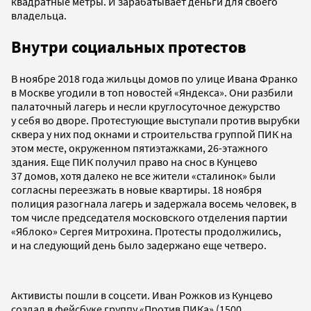
квадратные метры. И зарабатывает деньги для своего
владельца.
Внутри социальных протестов
В ноябре 2018 года жильцы домов по улице Ивана Франко
в Москве угодили в топ новостей «Яндекса». Они разбили
палаточный лагерь и несли круглосуточное дежурство
у себя во дворе. Протестующие выступали против вырубки
сквера у них под окнами и строительства группой ПИК на
этом месте, окруженном пятиэтажками, 26-этажного
здания. Еще ПИК получил право на снос в Кунцево
37 домов, хотя далеко не все жители «сталинок» были
согласны переезжать в новые квартиры. 18 ноября
полиция разогнала лагерь и задержала восемь человек, в
том числе председателя московского отделения партии
«Яблоко» Сергея Митрохина. Протесты продолжились,
и на следующий день было задержано еще четверо.
Активисты пошли в соцсети. Иван Рожков из Кунцево
создал в фейсбуке группу «Против ПИКа» (1500