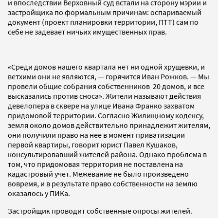
и впоследствии Верховный суд встали на сторону мэрии и
застройщика по формальным причинам: оспариваемый
документ (проект планировки территории, ПТТ) сам по
себе не задевает ничьих имущественных прав.
«Среди домов нашего квартала нет ни одной хрущевки, и
ветхими они не являются, — горячится Иван Рожков. — Мы
провели общие собрания собственников 20 домов, и все
высказались против сноса». Жители называют действия
девелопера в сквере на улице Ивана Франко захватом
придомовой территории. Согласно Жилищному кодексу,
земля около домов действительно принадлежит жителям,
они получили право на нее в момент приватизации
первой квартиры, говорит юрист Павел Кушаков,
консультировавший жителей района. Однако проблема в
том, что придомовая территория не поставлена на
кадастровый учет. Межевание не было произведено
вовремя, и в результате право собственности на землю
оказалось у ПИКа.
Застройщик проводит собственные опросы жителей.