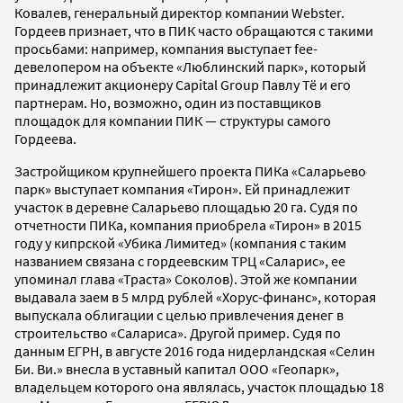
Ковалев, генеральный директор компании Webster.
Гордеев признает, что в ПИК часто обращаются с такими
просьбами: например, компания выступает fee-
девелопером на объекте «Люблинский парк», который
принадлежит акционеру Capital Group Павлу Тё и его
партнерам. Но, возможно, один из поставщиков
площадок для компании ПИК — структуры самого
Гордеева.
Застройщиком крупнейшего проекта ПИКа «Саларьево
парк» выступает компания «Тирон». Ей принадлежит
участок в деревне Саларьево площадью 20 га. Судя по
отчетности ПИКа, компания приобрела «Тирон» в 2015
году у кипрской «Убика Лимитед» (компания с таким
названием связана с гордеевским ТРЦ «Саларис», ее
упоминал глава «Траста» Соколов). Этой же компании
выдавала заем в 5 млрд рублей «Хорус-финанс», которая
выпускала облигации с целью привлечения денег в
строительство «Салариса». Другой пример. Судя по
данным ЕГРН, в августе 2016 года нидерландская «Селин
Би. Ви.» внесла в уставный капитал ООО «Геопарк»,
владельцем которого она являлась, участок площадью 18