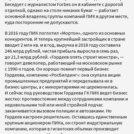
Беседует с журналистом Forbes он в кабинете с дорогой
отделкой, однако на столе никаких бумаг — работает
основной владелец группы компаний ПИК в другом месте,
куда посторонние не допускаются.
В 2016 году ПИК поглотил «Мортон», одного из основных
конкурентов. И теперь крупнейший застройщик в стране
вводит 2 млн кв. м в год, выручка в 2018 году составила
246 млрд рублей, чистая прибыль выросла в семь раз,
до 21,3 млрд рублей. «Гордеев опять строит монстра», —
говорит девелопер, работающий на московском рынке
с 1990-х годов. Он хорошо помнит первый бизнес
Гордеева, компанию «Росбилдинг»: она скупала акции
промышленных предприятий и переделывала их в
бизнес-центры, а с миноритариями не церемонилась.
И сейчас под руководством Гордеева ГК ПИК ведет бизнес
жестко: противостояние между сотрудниками компании и
недовольными той или иной стройкой подчас
заканчивается вызовом полиции и автозаками. Но
Гордеев настроен решительно. Оставшись единственным
крупным акционером ПИКа, он строит индустриальную
компанию, которая в гигантских объемах производит