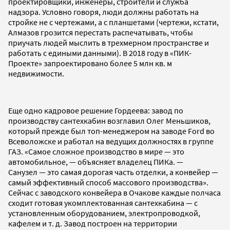
проектировщики, инженеры, строители и служба
надзора. Условно говоря, люди должны работать на
стройке не с чертежами, а с планшетами (чертежи, кстати,
Алмазов грозится перестать распечатывать, чтобы
приучать людей мыслить в трехмерном пространстве и
работать с едиными данными). В 2018 году в «ПИК-
Проекте» запроектировано более 5 млн кв. м
недвижимости.
Еще одно кадровое решение Гордеева: завод по
производству сантехкабин возглавил Олег Меньшиков,
который прежде был топ-менеджером на заводе Ford во
Всеволожске и работал на ведущих должностях в группе
ГАЗ. «Самое сложное производство в мире — это
автомобильное, — объясняет владелец ПИКа. —
Санузел — это самая дорогая часть отделки, а конвейер —
самый эффективный способ массового производства».
Сейчас с заводского конвейера в Очакове каждые полчаса
сходит готовая укомплектованная сантехкабина — с
установленным оборудованием, электропроводкой,
кафелем и т. д. Завод построен на территории