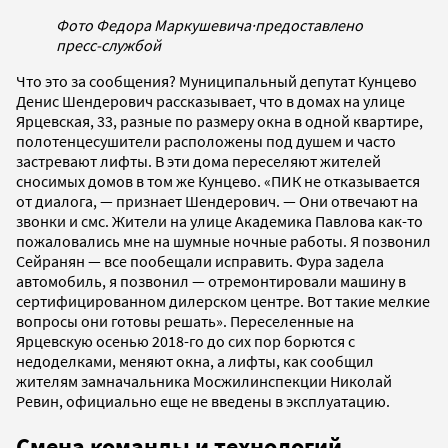
Фото Федора Маркушевича
·
предоставлено
пресс-службой
Что это за сообщения? Муниципальный депутат Кунцево
Денис Шендерович рассказывает, что в домах на улице
Ярцевская, 33, разные по размеру окна в одной квартире,
полотенцесушители расположены под душем и часто
застревают лифты. В эти дома переселяют жителей
сносимых домов в том же Кунцево. «ПИК не отказывается
от диалога, — признает Шендерович. — Они отвечают на
звонки и смс. Жители на улице Академика Павлова как-то
пожаловались мне на шумные ночные работы. Я позвонил
Сейранян — все пообещали исправить. Фура задела
автомобиль, я позвонил — отремонтировали машину в
сертифицированном дилерском центре. Вот такие мелкие
вопросы они готовы решать». Переселенные на
Ярцевскую осенью 2018-го до сих пор борются с
недоделками, меняют окна, а лифты, как сообщил
жителям замначальника Мосжилинспекции Николай
Ревин, официально еще не введены в эксплуатацию.
Смена команды и технологий