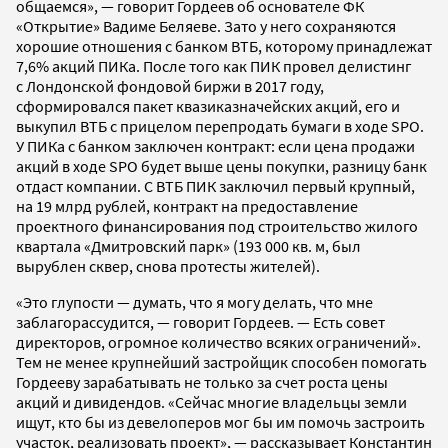
общаемся», — говорит Гордеев об основателе ФК
«Открытие» Вадиме Беляеве. Зато у него сохраняются
хорошие отношения с банком ВТБ, которому принадлежат
7,6% акций ПИКа. После того как ПИК провел делистинг
с Лондонской фондовой биржи в 2017 году,
сформировался пакет квазиказначейских акций, его и
выкупил ВТБ с прицелом перепродать бумаги в ходе SPO.
У ПИКа с банком заключен контракт: если цена продажи
акций в ходе SPO будет выше цены покупки, разницу банк
отдаст компании. С ВТБ ПИК заключил первый крупный,
на 19 млрд рублей, контракт на предоставление
проектного финансирования под строительство жилого
квартала «Дмитровский парк» (193 000 кв. м, был
вырублен сквер, снова протесты жителей).
«Это глупости — думать, что я могу делать, что мне
заблагорассудится, — говорит Гордеев. — Есть совет
директоров, огромное количество всяких ограничений».
Тем не менее крупнейший застройщик способен помогать
Гордееву зарабатывать не только за счет роста цены
акций и дивидендов. «Сейчас многие владельцы земли
ищут, кто бы из девелоперов мог бы им помочь застроить
участок, реализовать проект», — рассказывает Константин