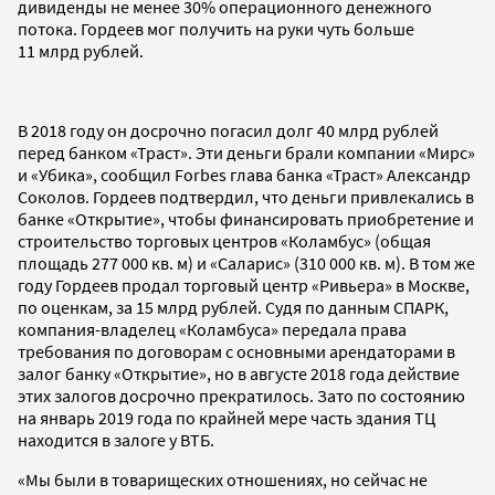
дивиденды не менее 30% операционного денежного
потока. Гордеев мог получить на руки чуть больше
11 млрд рублей.
В 2018 году он досрочно погасил долг 40 млрд рублей
перед банком «Траст». Эти деньги брали компании «Мирс»
и «Убика», сообщил Forbes глава банка «Траст» Александр
Соколов. Гордеев подтвердил, что деньги привлекались в
банке «Открытие», чтобы финансировать приобретение и
строительство торговых центров «Коламбус» (общая
площадь 277 000 кв. м) и «Саларис» (310 000 кв. м). В том же
году Гордеев продал торговый центр «Ривьера» в Москве,
по оценкам, за 15 млрд рублей. Судя по данным СПАРК,
компания-владелец «Коламбуса» передала права
требования по договорам с основными арендаторами в
залог банку «Открытие», но в августе 2018 года действие
этих залогов досрочно прекратилось. Зато по состоянию
на январь 2019 года по крайней мере часть здания ТЦ
находится в залоге у ВТБ.
«Мы были в товарищеских отношениях, но сейчас не