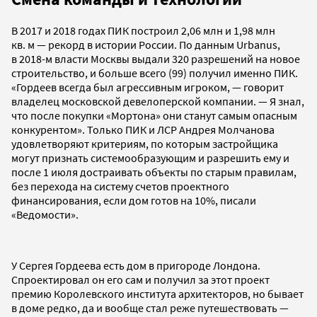
В 2017 и 2018 годах ПИК построил 2,06 млн и 1,98 млн
кв. м — рекорд в истории России. По данным Urbanus,
в 2018-м власти Москвы выдали 320 разрешений на новое
строительство, и больше всего (99) получил именно ПИК.
«Гордеев всегда был агрессивным игроком, — говорит
владелец московской девелоперской компании. — Я знал,
что после покупки «Мортона» они станут самым опасным
конкурентом». Только ПИК и ЛСР Андрея Молчанова
удовлетворяют критериям, по которым застройщика
могут признать системообразующим и разрешить ему и
после 1 июля достраивать объекты по старым правилам,
без перехода на систему счетов проектного
финансирования, если дом готов на 10%, писали
«Ведомости».
У Сергея Гордеева есть дом в пригороде Лондона.
Спроектировал он его сам и получил за этот проект
премию Королевского института архитекторов, но бывает
в доме редко, да и вообще стал реже путешествовать —