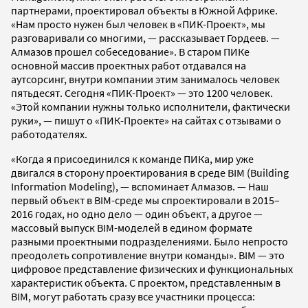
партнерами, проектировал объекты в Южной Африке.
«Нам просто нужен был человек в «ПИК-Проект», мы
разговаривали со многими, — рассказывает Гордеев. —
Алмазов прошел собеседование». В старом ПИКе
основной массив проектных работ отдавался на
аутсорсинг, внутри компании этим занималось человек
пятьдесят. Сегодня «ПИК-Проект» — это 1200 человек.
«Этой компании нужны только исполнители, фактически
руки», — пишут о «ПИК-Проекте» на сайтах с отзывами о
работодателях.
«Когда я присоединился к команде ПИКа, мир уже
двигался в сторону проектирования в среде BIM (Building
Information Modeling), — вспоминает Алмазов. — Наш
первый объект в BIM-среде мы спроектировали в 2015–
2016 годах, но одно дело — один объект, а другое —
массовый выпуск BIM-моделей в едином формате
разными проектными подразделениями. Было непросто
преодолеть сопротивление внутри команды». BIM — это
цифровое представление физических и функциональных
характеристик объекта. С проектом, представленным в
BIM, могут работать сразу все участники процесса: