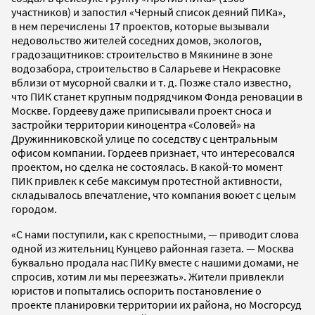
участников) и запостил «Черный список деяний ПИКа»,
в нем перечислены 17 проектов, которые вызывали
недовольство жителей соседних домов, экологов,
градозащитников: строительство в Мякинине в зоне
водозабора, строительство в Саларьеве и Некрасовке
вблизи от мусорной свалки и т. д. Позже стало известно,
что ПИК станет крупным подрядчиком Фонда реновации в
Москве. Гордееву даже приписывали проект сноса и
застройки территории киноцентра «Соловей» на
Дружинниковской улице по соседству с центральным
офисом компании. Гордеев признает, что интересовался
проектом, но сделка не состоялась. В какой-то момент
ПИК привлек к себе максимум протестной активности,
складывалось впечатление, что компания воюет с целым
городом.
«С нами поступили, как с крепостными, — приводит слова
одной из жительниц Кунцево районная газета. — Москва
буквально продала нас ПИКу вместе с нашими домами, не
спросив, хотим ли мы переезжать». Жители привлекли
юристов и попытались оспорить постановление о
проекте планировки территории их района, но Мосгорсуд