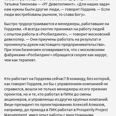
Татьяна Тихонова — «РГ Девелопмент». «Для наших задач
нам нужны были другие люди, — говорит Гордеев. — Если
люди востребованы рынком, то слава Богу».
Быстро трудоустраиваются и менеджеры, работавшие на
Гордеева. «Я всегда охотно принимал на работу людей
с опытом работы в «Росбилдинге», — говорит московский
девелопер. — Они приучены работать на результат и
проникнуты духом настоящего предпринимательства».
При этом бизнесмен оговаривается, что с московскими
фабриками «Росбилдинг» обращался скорее как хирург,
чем как терапевт.
Кто работает на Гордеева сейчас? В команду, без которой,
как говорит Гордеев, он бы с управлением компанией не
справился, вошли не только менеджеры из его прежних
проектов, но и те, кто работал в ПИКе до смены
акционеров, и управленцы из других крупных компаний.
Вице-президент по проектированию Алексей Алмазов,
например, до прихода в ПИК работал в Prosperity Project
Management, имел опыт работы с иностранными