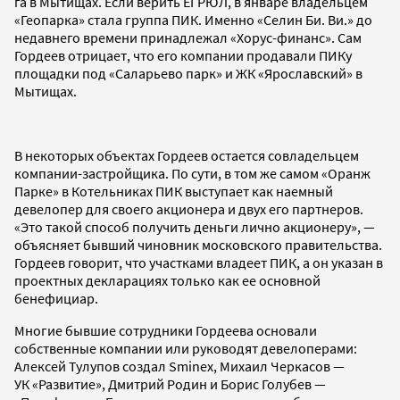
га в Мытищах. Если верить ЕГРЮЛ, в январе владельцем
«Геопарка» стала группа ПИК. Именно «Селин Би. Ви.» до
недавнего времени принадлежал «Хорус-финанс». Сам
Гордеев отрицает, что его компании продавали ПИКу
площадки под «Саларьево парк» и ЖК «Ярославский» в
Мытищах.
В некоторых объектах Гордеев остается совладельцем
компании-застройщика. По сути, в том же самом «Оранж
Парке» в Котельниках ПИК выступает как наемный
девелопер для своего акционера и двух его партнеров.
«Это такой способ получить деньги лично акционеру», —
объясняет бывший чиновник московского правительства.
Гордеев говорит, что участками владеет ПИК, а он указан в
проектных декларациях только как ее основной
бенефициар.
Многие бывшие сотрудники Гордеева основали
собственные компании или руководят девелоперами:
Алексей Тулупов создал Sminex, Михаил Черкасов —
УК «Развитие», Дмитрий Родин и Борис Голубев —