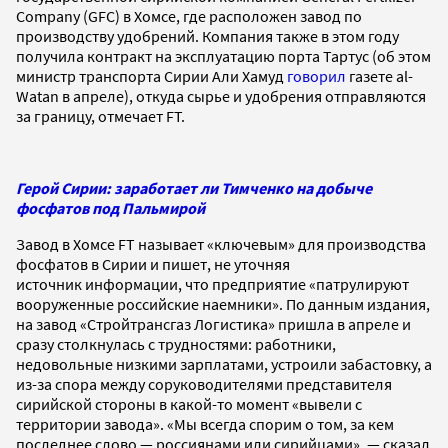
Company (GFC) в Хомсе, где расположен завод по
производству удобрений. Компания также в этом году
получила контракт на эксплуатацию порта Тартус (об этом
министр транспорта Сирии Али Хамуд
говорил
газете al-
Watan в апреле), откуда сырье и удобрения отправляются
за границу, отмечает FT.
Герой Сирии: заработает ли Тимченко на добыче
фосфатов под Пальмирой
Завод в Хомсе FT называет «ключевым» для производства
фосфатов в Сирии и пишет, не уточняя
источник информации, что предприятие «патрулируют
вооруженные российские наемники». По данным издания,
на завод «Стройтрансгаз Логистика» пришла в апреле и
сразу столкнулась с трудностями: работники,
недовольные низкими зарплатами, устроили забастовку, а
из-за спора между соруководителями представителя
сирийской стороны в какой-то момент «вывели с
территории завода». «Мы всегда спорим о том, за кем
последнее слово — россиянами или сирийцами», — сказал