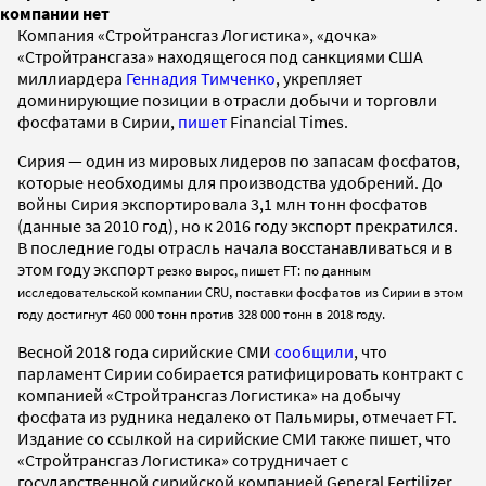
компании нет
Компания «Стройтрансгаз Логистика», «дочка»
«Стройтрансгаза» находящегося под санкциями США
миллиардера
Геннадия Тимченко
, укрепляет
доминирующие позиции в отрасли добычи и торговли
фосфатами в Сирии,
пишет
Financial Times.
Сирия — один из мировых лидеров по запасам фосфатов,
которые необходимы для производства удобрений. До
войны Сирия экспортировала 3,1 млн тонн фосфатов
(данные за 2010 год), но к 2016 году экспорт прекратился.
В последние годы отрасль начала восстанавливаться и в
этом году экспорт
резко вырос, пишет FT:
по данным
исследовательской компании CRU, поставки фосфатов из Сирии в
этом
году достигнут 460 000 тонн против 328 000 тонн в 2018 году
.
Весной 2018 года сирийские СМИ
сообщили
, что
парламент Сирии собирается ратифицировать контракт с
компанией «Стройтрансгаз Логистика» на добычу
фосфата из рудника недалеко от Пальмиры, отмечает FT.
Издание со ссылкой на сирийские СМИ также пишет, что
«Стройтрансгаз Логистика» сотрудничает с
государственной сирийской компанией General Fertilizer