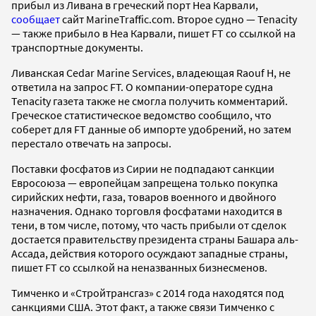
прибыл из Ливана в греческий порт Неа Карвали,
сообщает
сайт MarineTraffic.com. Второе судно — Tenacity
— также прибыло в Неа Карвали, пишет FT со ссылкой на
транспортные документы.
Ливанская Cedar Marine Services, владеющая Raouf H, не
ответила на запрос FT. О компании-операторе судна
Tenacity газета также не смогла получить комментарий.
Греческое статистическое ведомство сообщило, что
соберет для FT данные об импорте удобрений, но затем
перестало отвечать на запросы.
Поставки фосфатов из Сирии не подпадают санкции
Евросоюза — европейцам запрещена только покупка
сирийских нефти, газа, товаров военного и двойного
назначения. Однако торговля фосфатами находится в
тени, в том числе, потому, что часть прибыли от сделок
достается правительству президента страны Башара аль-
Ассада, действия которого осуждают западные страны,
пишет FT со ссылкой на неназванных бизнесменов.
Тимченко и «Стройтрансгаз» с 2014 года находятся под
санкциями США. Этот факт, а также связи Тимченко с