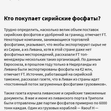
Кто покупает сирийские фосфаты?
Трудно определить, насколько велик объем поставок
сирийских фосфатов и удобрений за границу, отмечает FT.
Некоторые компании, занимающиеся торговлей
фосфатами, указывают, что якобы экспортируют сырье не
из Сирии, а из Ливана, хотя в этой стране даже нет
фосфатных месторождений, рассказали FT топ-
менеджеры нескольких таких организаций. По данным
Евросоюза, в прошлом году только в Нидерланды из
Ливана были экспортированы фосфаты на €2 млн,
отмечает FT. Источник, работающий на сирийской
таможне, рассказал газете, что в Ливан из страны идет
«постоянный поток загруженных фосфатами грузовиков».
Также газета изучила ливанские и сирийские таможенные
документы. В мае и июне из ливанского порта в Триполи
были отправлены две партии фосфатов примерно по 6000
тонн каждая. Один из грузовых кораблей — Raouf H —