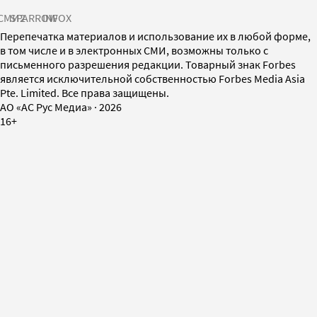
СМИ2
SPARROW
INFOX
Перепечатка материалов и использование их в любой форме,
в том числе и в электронных СМИ, возможны только с
письменного разрешения редакции. Товарный знак Forbes
является исключительной собственностью Forbes Media Asia
Pte. Limited. Все права защищены.
AO «АС Рус Медиа»
·
2026
16+