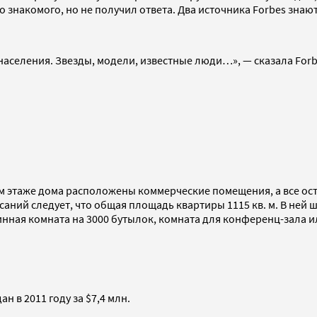
 знакомого, но не получил ответа. Два источника Forbes знают,
 населения. Звезды, модели, известные люди…», — сказала Fo
ом этаже дома расположены коммерческие помещения, а все ос
аний следует, что общая площадь квартиры 1115 кв. м. В ней ш
нная комната на 3000 бутылок, комната для конференц-зала и
н в 2011 году за $7,4 млн.