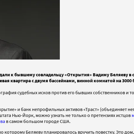
дали к бывшему совладельцу «Открытия» Вадиму Беляеву в с
вая квартира с двумя бассейнами, винной комнатой на 3000 
еография судебных исков против его бывших собственников и т
ткрытие» и банк непрофильных активов «Траст» (объединяет н
 штата Нью-Йорк, можно узнать не только о претензиях истцов
м
ева
в самом большом городе США.
по которому Беляеву планировалось вручить повестку. Это дом