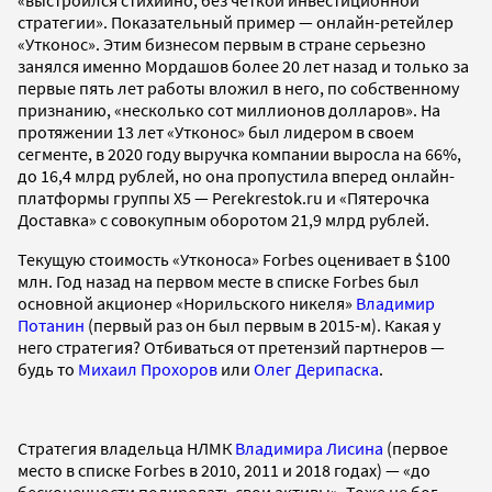
стратегии». Показательный пример — онлайн-ретейлер
«Утконос». Этим бизнесом первым в стране серьезно
занялся именно Мордашов более 20 лет назад и только за
первые пять лет работы вложил в него, по собственному
признанию, «несколько сот миллионов долларов». На
протяжении 13 лет «Утконос» был лидером в своем
сегменте, в 2020 году выручка компании выросла на 66%,
до 16,4 млрд рублей, но она пропустила вперед онлайн-
платформы группы X5 — Perekrestok.ru и «Пятерочка
Доставка» с совокупным оборотом 21,9 млрд рублей.
Текущую стоимость «Утконоса» Forbes оценивает в $100
млн. Год назад на первом месте в списке Forbes был
основной акционер «Норильского никеля»
Владимир
Потанин
(первый раз он был первым в 2015-м). Какая у
него стратегия? Отбиваться от претензий партнеров —
будь то
Михаил Прохоров
или
Олег Дерипаска
.
Стратегия владельца НЛМК
Владимира Лисина
(первое
место в списке Forbes в 2010, 2011 и 2018 годах) — «до
бесконечности полировать свои активы». Тоже не бог