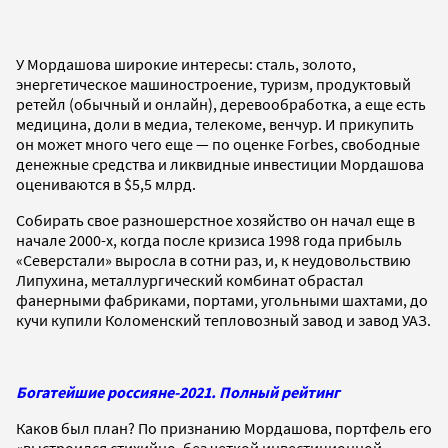
У Мордашова широкие интересы: сталь, золото,
энергетическое машиностроение, туризм, продуктовый
ретейл (обычный и онлайн), деревообработка, а еще есть
медицина, доли в медиа, телекоме, венчур. И прикупить
он может много чего еще — по оценке Forbes, свободные
денежные средства и ликвидные инвестиции Мордашова
оцениваются в $5,5 млрд.
Собирать свое разношерстное хозяйство он начал еще в
начале 2000-х, когда после кризиса 1998 года прибыль
«Северстали» выросла в сотни раз, и, к неудовольствию
Липухина, металлургический комбинат обрастал
фанерными фабриками, портами, угольными шахтами, до
кучи купили Коломенский тепловозный завод и завод УАЗ.
Богатейшие россияне-2021. Полный рейтинг
Каков был план? По признанию Мордашова, портфель его
«выстроился стихийно, без четкой инвестиционной