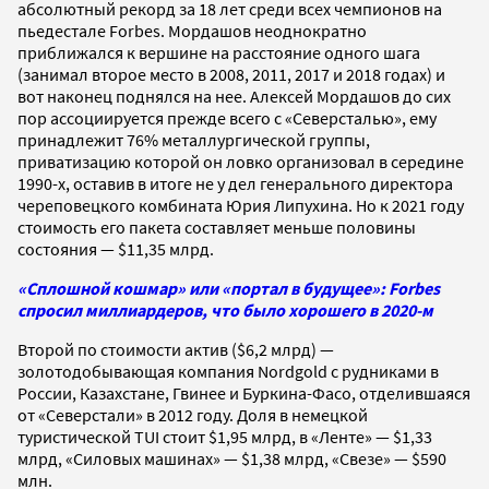
абсолютный рекорд за 18 лет среди всех чемпионов на
пьедестале Forbes. Мордашов неоднократно
приближался к вершине на расстояние одного шага
(занимал второе место в 2008, 2011, 2017 и 2018 годах) и
вот наконец поднялся на нее. Алексей Мордашов до сих
пор ассоциируется прежде всего с «Северсталью», ему
принадлежит 76% металлургической группы,
приватизацию которой он ловко организовал в середине
1990-х, оставив в итоге не у дел генерального директора
череповецкого комбината Юрия Липухина. Но к 2021 году
стоимость его пакета составляет меньше половины
состояния — $11,35 млрд.
«Сплошной кошмар» или «портал в будущее»: Forbes
спросил миллиардеров, что было хорошего в 2020-м
Второй по стоимости актив ($6,2 млрд) —
золотодобывающая компания Nordgold c рудниками в
России, Казахстане, Гвинее и Буркина-Фасо, отделившаяся
от «Северстали» в 2012 году. Доля в немецкой
туристической TUI стоит $1,95 млрд, в «Ленте» — $1,33
млрд, «Силовых машинах» — $1,38 млрд, «Свезе» — $590
млн.