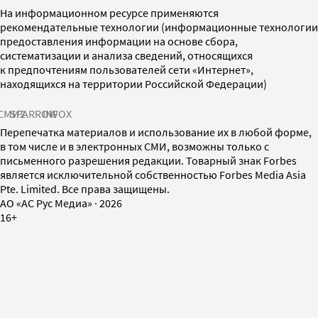
На информационном ресурсе применяются
рекомендательные технологии (информационные технологии
предоставления информации на основе сбора,
систематизации и анализа сведений, относящихся
к предпочтениям пользователей сети «Интернет»,
находящихся на территории Российской Федерации)
СМИ2
SPARROW
INFOX
Перепечатка материалов и использование их в любой форме,
в том числе и в электронных СМИ, возможны только с
письменного разрешения редакции. Товарный знак Forbes
является исключительной собственностью Forbes Media Asia
Pte. Limited. Все права защищены.
AO «АС Рус Медиа»
·
2026
16+