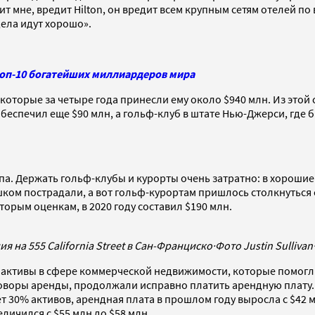
ит мне, вредит Hilton, он вредит всем крупным сетям отелей п
дела идут хорошо».
топ-10 богатейших миллиардеров мира
которые за четыре года принесли ему около $940 млн. Из этой
 обеспечил еще $90 млн, а гольф-клуб в штате Нью-Джерси, гд
ампа. Держать гольф-клубы и курорты очень затратно: в хороши
ом пострадали, а вот гольф-курортам пришлось столкнуться с
торым оценкам, в 2020 году составил $190 млн.
на 555 California Street в Сан-Франциско
·
Фото Justin Sullivan
активы в сфере коммерческой недвижимости, которые помогли н
оворы аренды, продолжали исправно платить арендную плату.
еет 30% активов, арендная плата в прошлом году выросла с $42
еличился с $55 млн до $58 млн.