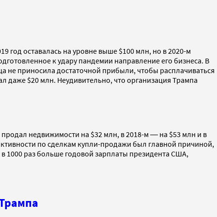
19 год оставалась на уровне выше $100 млн, но в 2020-м
одготовленное к удару пандемии направление его бизнеса. В
ница не приносила достаточной прибыли, чтобы расплачиваться
шал даже $20 млн. Неудивительно, что организация Трампа
продал недвижимости на $32 млн, в 2018-м ― на $53 млн и в
нь активности по сделкам купли-продажи был главной причиной,
м в 1000 раз больше годовой зарплаты президента США,
 Трампа