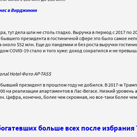
знес в Вирджинии
, тут дела шли не столь гладко. Выручка в период с 2017 по 20
м бывшего президента в гостиничной сфере это было самое неп
ила около $52 млн. Еще до пандемии и без роста выручки гости
одом COVID-19 стало и того хуже: доход сократился и не превы
onal Hotel
·
Фото AP
·
TASS
 бывший президент в прошлом году не добился. В 2017-м Трамп 
35 000 на реализации апартаментов в Лас-Вегасе. Низкий урове
н. Цифра, конечно, более чем скромная, но все-таки более че
богатевших больше всех после избрания