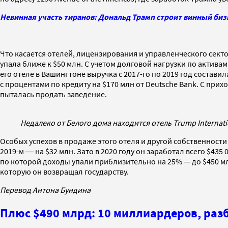
Невинная участь тиранов: Дональд Трамп строит винный би
Что касается отелей, лицензирования и управленческого сектора
упала ближе к $50 млн. С учетом долговой нагрузки по актива
его отеле в Вашингтоне выручка с 2017-го по 2019 год состав
с процентами по кредиту на $170 млн от Deutsche Bank. С прих
пыталась продать заведение.
Недалеко от Белого дома находится отель Trump Internati
Особых успехов в продаже этого отеля и другой собственности
2019-м ― на $32 млн. Зато в 2020 году он заработал всего $4
по которой доходы упали приблизительно на 25% — до $450 мл
которую он возвращал государству.
Перевод Антона Бундина
Плюс $490 млрд: 10 миллиардеров, раз