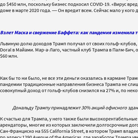
до $450 млн, поскольку бизнес подкосил COVID-19. «Вирус вред
доме в марте 2020 года. ― Он вредит всем. Сейчас мало у кого 
Взлет Маска и свержение Баффета: как пандемия изменила 
Львиную долю доходов Трамп получал от своих гольф-клубов, 
Doral в Майами. Мар-а-Лаго, частный клуб Трампа в Палм-Бич,
$60 млн.
Как бы то ни было, не все эти деньги оказались в кармане Тр
пандемии традиционные направления бизнеса Трампа не слишк
совокупный доход от гольф-клубов снизился на 27% и, по неко
Дональду Трампу принадлежит 30% акций офисного здания 
К счастью для Трампа, у него также были высокорентабельные 
арендаторы, многие из которых заключили долгосрочные дог
Сан-Франциско на 555 California Street, в котором Трамп влад
по адресу 1290 Avenue of the Americas, где заработок Трампа ув