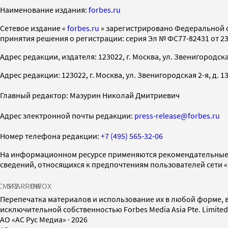
Наименование издания:
forbes.ru
Cетевое издание «
forbes.ru
» зарегистрировано Федеральной 
принятия решения о регистрации: серия Эл № ФС77-82431 от 23 
Адрес редакции, издателя: 123022, г. Москва, ул. Звенигородская 2-
Адрес редакции: 123022, г. Москва, ул. Звенигородская 2-я, д. 13, с
Главный редактор: Мазурин Николай Дмитриевич
Адрес электронной почты редакции:
press-release@forbes.ru
Номер телефона редакции:
+7 (495) 565-32-06
На информационном ресурсе применяются рекомендательные 
сведений, относящихся к предпочтениям пользователей сети 
СМИ2
SPARROW
INFOX
Перепечатка материалов и использование их в любой форме, в
исключительной собственностью Forbes Media Asia Pte. Limite
AO «АС Рус Медиа»
·
2026