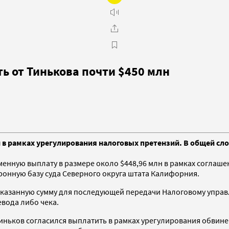
ь от Тинькова почти $450 млн
н в рамках урегулирования налоговых претензий. В общей с
енную выплату в размере около $448,96 млн в рамках соглаше
ронную базу суда Северного округа штата Калифорния.
 указанную сумму для последующей передачи Налоговому управ
евода либо чека.
иньков согласился выплатить в рамках урегулирования обвинен