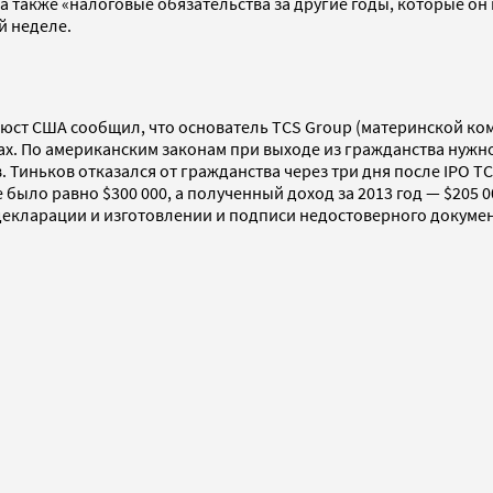
, а также «налоговые обязательства за другие годы, которые 
й неделе.
нюст США сообщил, что основатель TCS Group (материнской ко
ах. По американским законам при выходе из гражданства нужно з
иньков отказался от гражданства через три дня после IPO TCS 
 было равно $300 000, а полученный доход за 2013 год — $205 
екларации и изготовлении и подписи недостоверного докумен