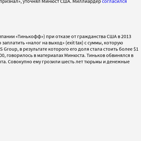
он признал», уточнял Минюст США. Миллиардер
согласился
мпании «Тинькофф») при отказе от гражданства США в 2013
аплатить «налог на выход» (exit tax) c суммы, которую
Group, в результате которого его доля стала стоить более $1
000, говорилось в материалах Минюста. Тиньков обвинялся в
та. Совокупно ему грозили шесть лет тюрьмы и денежные