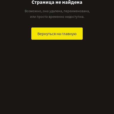
Страница не найдена
Возможно, она удалена, переименована,
или просто временно недоступна.
Вернуться на главную