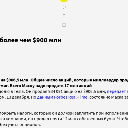
 более чем $900 млн
 на $906,5 млн. Общее число акций, которые миллиардер про
аг. Всего Маску надо продать 17 млн акций
лю в Tesla. Он продал 934 091 акцию на $906,5 млн,
передает
B
м, 13 декабря. По
данным Forbes Real-Time
, состояние Маска з
 покрыть налоги, которые он должен заплатить при исполнении
la в компании, он продал почти 12 млн собственных бумаг. Чт
 без учета опционов.