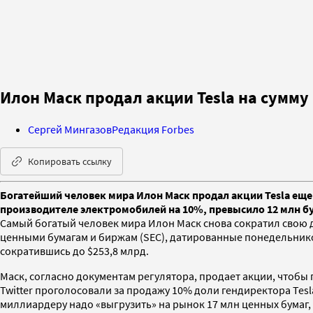
Илон Маск продал акции Tesla на сумму
Сергей Мингазов
Редакция Forbes
Копировать ссылку
Богатейший человек мира Илон Маск продал акции Tesla еще
производителе электромобилей на 10%, превысило 12 млн бум
Самый богатый человек мира Илон Маск снова сократил свою до
ценными бумагам и биржам (SEC), датированные понедельнико
сократившись до $253,8 млрд.
Маск, согласно документам регулятора, продает акции, чтобы
Twitter проголосовали за продажу 10% доли гендиректора Tes
миллиардеру надо «выгрузить» на рынок 17 млн ценных бумаг,