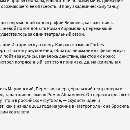
жимы и профессионалы, и любители по всему миру. Движение
осознающего ее опасность. В пику академическому танцу,
ницы современной хореографии Вишнева, как охотник за
Вишневой помог добыть Роман Абрамович, переживший
уществилось за один театральный сезон.
ации Историческую сцену. Как рассказывал Forbes
рт. «Поэтому он, конечно, обратил внимание на физическую
 пойти за кулисы. Началось действие, мы стоим с краю:
мотрел потрясенный: вот это я понимаю, да, максимальная
лись Мариинский, Пермская опера, Уральский театр оперы и
ое, талантливое, бывал Роман Абрамович. Он пересмотрел всех
 что и в российском футболе, — скудость идей и
, как в начале 2013 года на ужине в «Метрополе» она бросила
вии контекста.