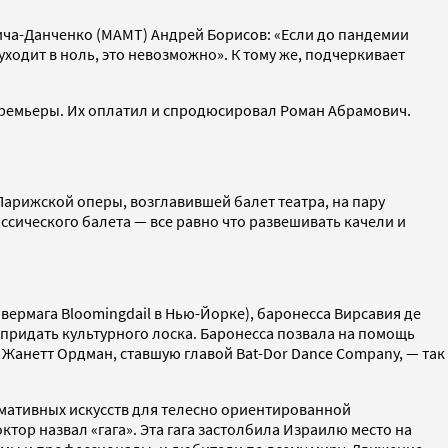
ича-Данченко (МАМТ) Андрей Борисов: «Если до пандемии
 уходит в ноль, это невозможно». К тому же, подчеркивает
премьеры. Их оплатил и спродюсировал Роман Абрамович.
Парижской оперы, возглавившей балет театра, на пару
сического балета — все равно что развешивать качели и
вермага Bloomingdail в Нью-Йорке), баронесса Вирсавия де
 придать культурного лоска. Баронесса позвала на помощь
 Жанетт Ордман, ставшую главой Bat-Dor Dance Company, — так
рмативных искусств для телесно ориентированной
ор назвал «гага». Эта гага застолбила Израилю место на