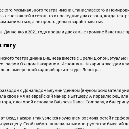
еского Музыкального театра имени Станиславского и Немиров
ых спектаклей в сезон, то в последние два сезона, когда театр
ом заниматься, а не просто деньги зарабатывать».
а-Данченко в 2021 году прошли две самые громкие балетные 
 гагу
инского театра Диана Вишнева вместе с Орели Дюпон, этуалью 
еографом Охадом Нахарином. Исполнять Нахарина звездам клас
деально выверенной садовой архитектуры Ленотра.
я разводом с Дональдом Блумингдейлом (внуком основателя уни
ла свое имя на еврейский манер в Батшеву. А Израилю решила
тора, с которой основала Batsheva Dance Company, и балерину
евт Охад Нахарин так увлекся изучением возможностей перфо
ную сцену. Свой набор танцевальных инструментов бывший докт