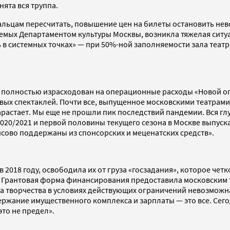
нята вся труппа.
пальцам пересчитать, повышение цен на билеты остановить не
емых Департаментом культуры Москвы, возникла тяжелая ситуа
 в системных точках» — при 50%-ной заполняемости зала театр
и полностью израсходован на операционные расходы «Новой оп
вых спектаклей. Почти все, выпущенное московскими театрами 
арастает. Мы еще не прошли пик последствий пандемии. Вся глу
020/2021 и первой половины текущего сезона в Москве выпуск
ансово поддержаны из спонсорских и меценатских средств».
2018 году, освободила их от груза «госзадания», которое чет
. Грантовая форма финансирования предоставила московским т
а творчества в условиях действующих ограничений невозможна.
держание имущественного комплекса и зарплаты — это все. Сег
это не предел».