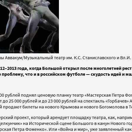
ны Аввакум/Музыкальный театр им. К.С. Станиславского и Вл.И
012–2013 года, когда Большой открыл после многолетней ре
 проблему, что и в российском футболе — скудость идей и м
0 рублей поднял ценовую планку театр «Мастерская Петра Фоме
до 25 000 рублей и до 23 000 рублей на спектакль «Горбачев» 
лей продают билеты на нового Крымова и нового Богомолова в Т
ерский проект, который арендует площадку театра, как, наприм
елкунчик» на Исторической сцене Большого в канун Нового года
ерская Петра Фоменко». Или «Война и мир», уже заявленный ка