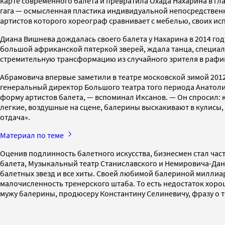
карте современного балета и превратила Охада Нахарина в гла
гага — осмысленная пластика индивидуальной непосредственно
артистов которого хореограф сравнивает с мебелью, своих ис
Диана Вишнева дождалась своего балета у Нахарина в 2014 г
большой африканской пятеркой зверей, ждала танца, специа
стремительную трансформацию из случайного зрителя в рафи
Абрамовича впервые заметили в театре московской зимой 2012
генеральный директор Большого театра того периода Анатолий
форму артистов балета, — вспоминал Иксанов. — Он спросил: к
легкие, воздушные на сцене, балерины выскакивают в кулисы,
отдача».
Материал по теме
Оценив подлинность балетного искусства, бизнесмен стал час
балета, Музыкальный театр Станиславского и Немировича-Данч
балетных звезд и все хиты. Своей любимой балериной миллиар
малочисленность тренерского штаба. То есть недостаток хоро
мужу балерины, продюсеру Константину Селиневичу, фразу о т