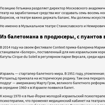
Позицию Гетьмана разделяет директор Московского академич
театр на заработанные средства мог создавать семь-восемь нов
Борисов, «в театре важно держать баланс. Мы должны искусств
Но именно в Музыкальном театре Станиславского и Немирович
Из балетомана в продюсеры, с пуантов в
В 2014 году на своем фестивале Context прима-балерина Мари
станцевали «Болеро», поставленный для них израильским хор
батуты Cirque du Soleil в регулярном парке Версаля, среди и
Израиль — стартапер балетного мира. В 1951 году, утомленна
Ротшильд приехала на историческую родину. Там она передела
подруг — американку Марту Грэм, великого балетного реформа
в середине 1960-х в Израиле появился балет.
К концу 1970-х в Нью-Йорке молодой израильский психотерап
психотерапии, что променял медицинский кабинет на театраль