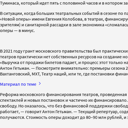
Туминаса, который идет пять с половиной часов и в котором за
В ситуации, когда больших театральных событий в сезоне по 
«Новой оперы» имени Евгения Колобова, в театрах, финансиру
зрителям) и санитарной рассадки в зале экономика «сломалась
оперы — в минус.
В 2021 году грант московского правительства был практическ
театров практически нет собственных ресурсов на создание но
«Выручка от продажи билетов падает, и процесс этот только н
Антон Гетьман. — Посмотрите внимательно: премьеры сезона 2
Вахтанговский, МХТ, Театр наций, или те, где постановки фин
Материал по теме
Реформа московского финансирования театров, проведенная в 
спектаклей и новых постановок и частично их финансировало
свободу. Но оказалось, что без финансовой поддержки свобод
работает, — говорит Антон Гетьман. — Текущий репертуар, со
получаются. Стоимость оперы доходит до 80–90 млн рублей, и 