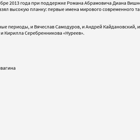
кабре 2013 года при поддержке Романа Абрамовича Диана Виш
ь взял высокую планку: первые имена мирового современного 
ые периоды, и Вячеслав Самодуров, и Андрей Кайдановский, и
и Кирилла Серебренникова «Нуреев».
евагина