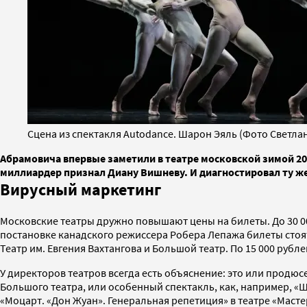
Сцена из спектакля Autodance. Шарон Эяль (Фото Светла
Абрамовича впервые заметили в театре московской зимой 2
миллиардер признал Диану Вишневу. И диагностировал ту же
Вирусный маркетинг
Московские театры дружно повышают цены на билеты. До 30 00
постановке канадского режиссера Робера Лепажа билеты стоят 
Театр им. Евгения Вахтангова и Большой театр. По 15 000 руб
У директоров театров всегда есть объяснение: это или продюс
Большого театра, или особенный спектакль, как, например, «Щ
«Моцарт. «Дон Жуан». Генеральная репетиция» в театре «Маст