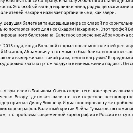
ву Batsheva Dance Company. К началу 2000-х гагой стали одер
сти. Это особый взгляд израильтянина, радующегося жизни и 
полнителей Нахарин называет органичными, как звери.
оду. Ведущая балетная танцовщица мира со славой покоритель
льно поставленного для нее Охадом Нахарином. Этот трофей 
нированного балетомана. Балетное вовлечение Абрамовича ос
–2013 года, когда Большой открыл после многолетней реставр
 Иксанов, Абрамовичу в тот момент был ближе и понятнее спо
ак они выдерживают такой ритм, темп и нагрузки? Я предложил
 судорожно хватают ртом воздух и в изнеможении падают. Он с
тым зрителем в Большом. Очень скоро в его поле зрения оказа
енко. Всюду, где показывали что-то интересное, нестандартн
дер признал Диану Вишневу. И диагностировал ту же проблему,
ших хореографов. Балетный критик Лейла Гучмазова вспоминает
ом, что проблема современной хореографии в России в отсутст