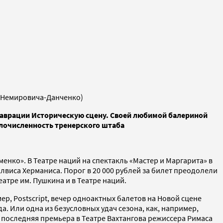
. Немировича-Данченко)
ставрации Историческую сцену. Своей любимой балериной
алочисленность тренерского штаба
нко». В Театре наций на спектакль «Мастер и Маргарита» в
Алвиса Херманиса. Порог в 20 000 рублей за билет преодолели
еатре им. Пушкина и в Театре наций.
ер, Postscript, вечер одноактных балетов на Новой сцене
. Или одна из безусловных удач сезона, как, например,
к последняя премьера в Театре Вахтангова режиссера Римаса