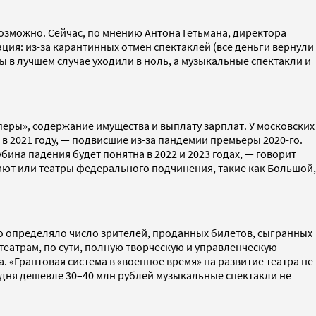
возможно. Сейчас, по мнению Антона Гетьмана, директора
ция: из-за карантинных отмен спектаклей (все деньги вернули
ы в лучшем случае уходили в ноль, а музыкальные спектакли и
еры», содержание имущества и выплату зарплат. У московских
в 2021 году, — подвисшие из-за пандемии премьеры 2020-го.
бина падения будет понятна в 2022 и 2023 годах, — говорит
ают или театры федерального подчинения, такие как Большой,
ко определяло число зрителей, проданных билетов, сыгранных
еатрам, по сути, полную творческую и управленческую
 «Грантовая система в «военное время» на развитие театра не
одня дешевле 30–40 млн рублей музыкальные спектакли не