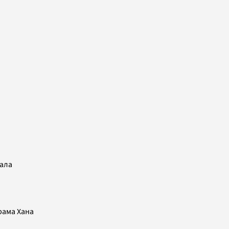
ала
рама Хана