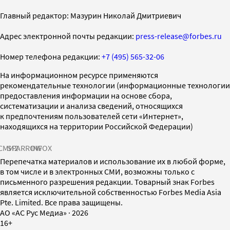
Главный редактор: Мазурин Николай Дмитриевич
Адрес электронной почты редакции:
press-release@forbes.ru
Номер телефона редакции:
+7 (495) 565-32-06
На информационном ресурсе применяются
рекомендательные технологии (информационные технологии
предоставления информации на основе сбора,
систематизации и анализа сведений, относящихся
к предпочтениям пользователей сети «Интернет»,
находящихся на территории Российской Федерации)
СМИ2
SPARROW
INFOX
Перепечатка материалов и использование их в любой форме,
в том числе и в электронных СМИ, возможны только с
письменного разрешения редакции. Товарный знак Forbes
является исключительной собственностью Forbes Media Asia
Pte. Limited. Все права защищены.
AO «АС Рус Медиа»
·
2026
16+