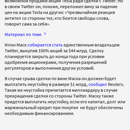
возможной продажи акций Tesla ради сделки с Twitter. Но
в своем Twitter он, похоже, переложил вину за падение
цен на акции Tesla на других: «Чрезвычайная реакция
антител со стороны тех, кто боится свободы слова,
говорит сама за себя».
Материал по теме
Илон Маск
собирается стать
единственным владельцем
Twitter, выкупив 100% акций за $44 млрд. Сделку
планируется закрыть до конца года при условии
одобрения акционерами, получения разрешений
регуляторов и выполнения других условий.
В случае срыва сделки по вине Маска он должен будет
выплатить неустойку в размере $1 млрд,
сообщил
Reuters.
Такая же неустойка причитается миллиардеру в случае
прекращения сделки со стороны Twitter. Маску также
придется выплатить неустойку, если его капитал, долг или
маржинальный кредит при покупке не будут обеспечены
необходимым финансированием.